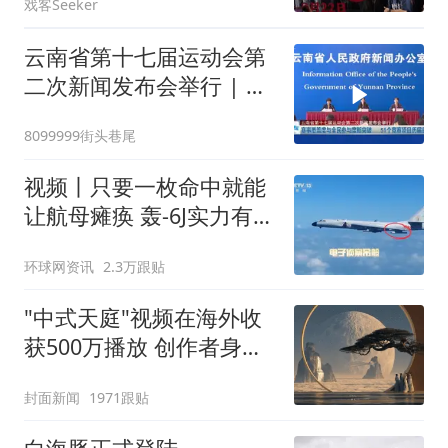
戏客Seeker
式上映
云南省第十七届运动会第
二次新闻发布会举行 | 赛
事覆盖度与全民参与度新
8099999街头巷尾
突破 51个竞赛项目历届
视频丨只要一枚命中就能
让航母瘫痪 轰-6J实力有多
强？
环球网资讯
2.3万跟贴
"中式天庭"视频在海外收
获500万播放 创作者身份
披露
封面新闻
1971跟贴