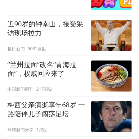
近90岁的钟南山，接受采
访现场拉力
极目新闻
5032跟贴
“兰州拉面”改名“青海拉
面”，权威回应来了
中国新闻周刊
217跟贴
梅西父亲病逝享年68岁 一
路陪伴儿子闯荡足坛
环球趣闻分享
1跟贴