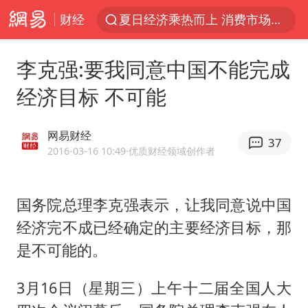
夏日经济乘热而上 消费市场向新而行
财经
白海豚对华东华北影响会大于巴威
于东来回应胖东来近25年老店年底关闭
李克强:要我同意中国不能完成
以拒绝“和平委员会”的加沙和平计划
经济目标 不可能
浙江省甬江发生2026年第1号洪水
网易财经
独闯南太行的失联女生最后轨迹已确认
37
2016-03-16 10:49
·优质财经领域创作者
美将每月供乌爱国者拦截导弹
全球最大级别运输船通过长江大桥
国务院总理李克强表示，让我同意说中国
央视新主播李秋莹母校发文祝贺
经济完不成已经确定的主要经济目标，那
上门女婿出轨女邻居多年被判重婚罪
是不可能的。
国足U17与阿森纳决赛取消 并列冠军
3月16日（星期三）上午十二届全国人大
香港刷新1884年以来最高气温纪录