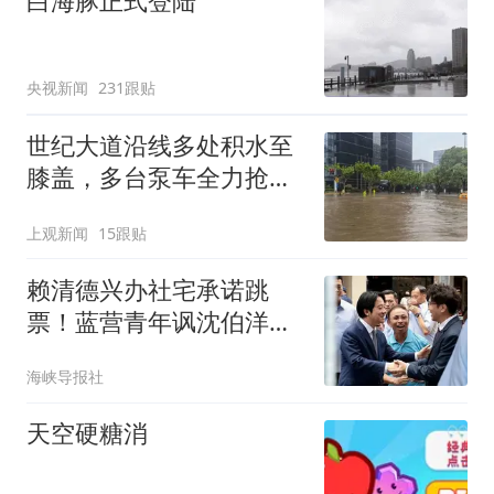
白海豚正式登陆
央视新闻
231跟贴
世纪大道沿线多处积水至
膝盖，多台泵车全力抢
排，建议市民尽量避免附
上观新闻
15跟贴
近出行
赖清德兴办社宅承诺跳
票！蓝营青年讽沈伯洋：
敢吭声吗？
海峡导报社
天空硬糖消