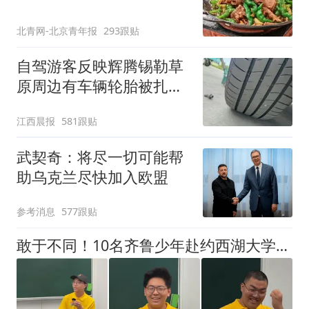
北青网-北京青年报
293跟贴
自驾游客反映辉腾锡勒草
原周边有车辆轮胎被扎，
修理店铺换胎价格高达千
江西晨报
581跟贴
元，官方发布情况通报
武契奇：将尽一切可能帮
助乌克兰尽快加入欧盟
参考消息
577跟贴
敢于不同！10名齐鲁少年赴约西湖大学！他们是谁？为何而选？