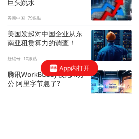
巨头跳水
券商中国
79跟贴
美国发起对中国企业从东
南亚租赁算力的调查！
赶碳号
10跟贴
App内打开
腾讯WorkBuddy领跑AI办
公 阿里字节急了?
星火Ember
80跟贴
39万亿美元，风险越来越
高了！