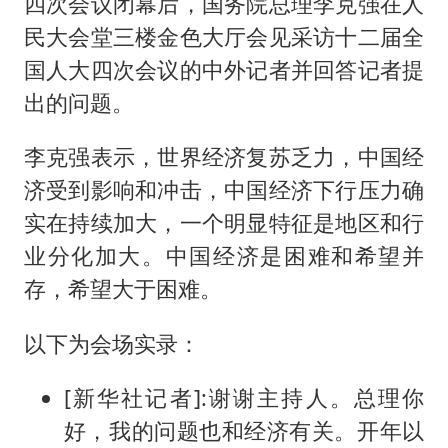
四次会议闭幕后，国务院总理李克强在人
上海全力守护市民“菜篮子”
民大会堂三楼金色大厅会见采访十二届全
暑期研学游升温 在旅途中增长知识
国人大四次会议的中外记者并回答记者提
出的问题。
猫咪过火把节被抹成黑猫
宝妈给四胞胎取名平安喜乐
李克强表示，世界经济复苏乏力，中国经
BLG经理辟谣Bin离队
济受到影响和冲击，中国经济下行压力确
总书记点赞的非遗苗绣焕发新生机
实在持续加大，一个明显特征是地区和行
业分化加大。中国经济是困难和希望并
存，希望大于困难。
以下为会场实录：
[新华社记者]:谢谢主持人。总理你
好，我的问题也和经济有关。开年以