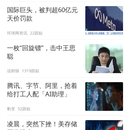
国际巨头，被判超60亿元
天价罚款
环球网资讯
22跟贴
一枚“回旋镖”，击中王思
聪
说财猫
1319跟贴
腾讯、字节、阿里，抢着
给打工人配「AI助理」
豹变
52跟贴
凌晨，突然下挫！美存储