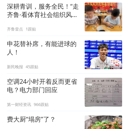
深耕青训，服务全民！“走
齐鲁·看体育社会组织风
采”走进沂水
齐鲁壹点
1跟贴
申花替补席，有能进球的
人！
新民晚报
45跟贴
空调24小时开着反而更省
电？电力部门回应
第一财经资讯
966跟贴
费大厨“塌房”了？