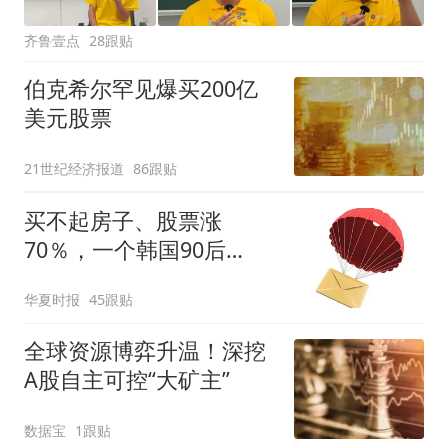
齐鲁壹点
28跟贴
伯克希尔罕见爆买200亿
美元股票
21世纪经济报道
86跟贴
买不起房子、股票涨
70％，一个韩国90后
的“突围”
华夏时报
45跟贴
全球资源博弈升温！深挖
A股自主可控“大矿主”
数据宝
1跟贴