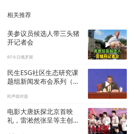
相关推荐
美参议员候选人带三头猪
开记者会
RT今日俄罗斯
民生ESG社区生态研究课
题组新闻发布会系列（刘
国文篇）
民声面对面
电影大唐妖探北京首映
礼，雷淞然张呈等主创首
映礼大合影，8月22日正