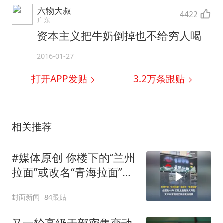
六物大叔
4422
广东
资本主义把牛奶倒掉也不给穷人喝
2016-01-27
打开APP发贴
3.2万
条跟贴
相关推荐
#媒体原创 你楼下的“兰州
拉面”或改名“青海拉面”，
经营约40年，实际上是青
封面新闻
84跟贴
海人开的，天津72家面馆
已集体更换招牌
又一轮高级干部密集变动