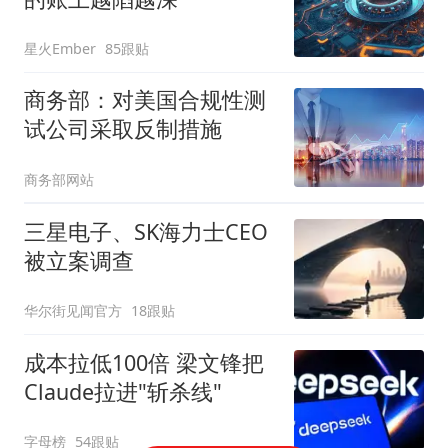
星火Ember
85跟贴
商务部：对美国合规性测
试公司采取反制措施
商务部网站
三星电子、SK海力士CEO
被立案调查
华尔街见闻官方
18跟贴
成本拉低100倍 梁文锋把
Claude拉进"斩杀线"
字母榜
54跟贴