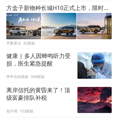
方盒子新物种长城H10正式上市，限时换新价20.18万元起
齐鲁壹点
62跟贴
健康 | 多人因蝉鸣听力受
损，医生紧急提醒
学申论的谈妹
504跟贴
离岸信托的黄昏来了！顶
级富豪排队补税
包不同
153跟贴