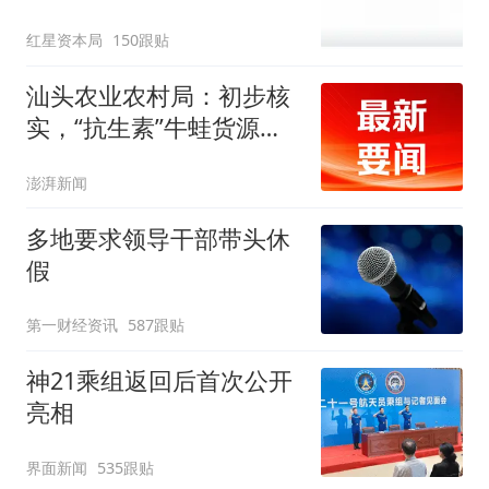
误导消费者，不妥
红星资本局
150跟贴
汕头农业农村局：初步核
实，“抗生素”牛蛙货源来
自长沙和湛江
澎湃新闻
多地要求领导干部带头休
假
第一财经资讯
587跟贴
神21乘组返回后首次公开
亮相
界面新闻
535跟贴