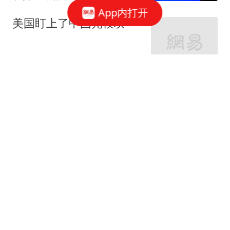
App内打开
美国盯上了中国光模块
观察者网
252跟贴
国家邮政局依法对申通快
递有限公司立案调查
国家邮政局网站
50跟贴
存储"跌过头"了吗？三星
电子"定价相当于没有AI"
华尔街见闻官方
6跟贴
押中AI，输给杠杆：两年