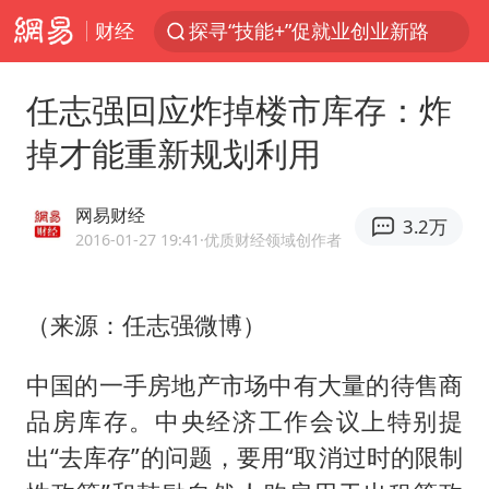
财经
探寻“技能+”促就业创业新路
24小时不关空调 电费反而更低？
任志强回应炸掉楼市库存：炸
店主遭女子“鬼手”换钞
掉才能重新规划利用
美国退回1000亿美元关税
38岁山东财大教授刘海明逝世
网易财经
3.2万
维持强台风级！白海豚直奔华东沿海
2016-01-27 19:41
·优质财经领域创作者
河南试行周五下午弹性离岗
（来源：任志强微博）
顾客结账把钱扔地上 服务员霸气扔回
日本籍女网红在韩直播时自杀身亡
中国的一手房地产市场中有大量的待售商
“天津之眼”摩天轮附近2人落水
品房库存。中央经济工作会议上特别提
银行午休1.5小时 留个窗口行不行
出“去库存”的问题，要用“取消过时的限制