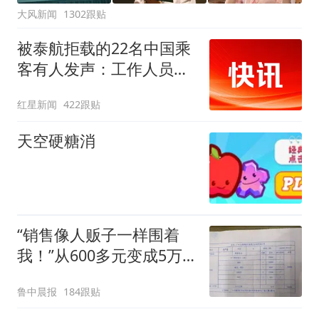
大风新闻
1302跟贴
被泰航拒载的22名中国乘
客有人发声：工作人员承
诺免费改签，最后却自费
红星新闻
422跟贴
买机票回国
天空硬糖消
“销售像人贩子一样围着
我！”从600多元变成5万
元，57岁保洁阿姨做医美
鲁中晨报
184跟贴
后眼睛肿到流泪、视物模
糊