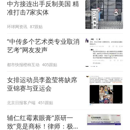
中方接连出手反制美国 精
准打击7家实体
环球网资讯
87跟贴
“中传多个艺术类专业取消
艺考”网友发声
都市快报橙柿互动
405跟贴
女排运动员李盈莹将缺席
亚锦赛与亚运会
北京日报客户端
451跟贴
辅仁红霉素眼膏“原研一
致”竟是商标！律师：极易