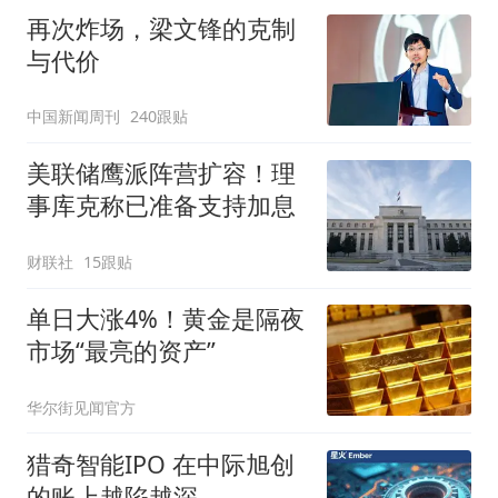
再次炸场，梁文锋的克制
与代价
中国新闻周刊
240跟贴
美联储鹰派阵营扩容！理
事库克称已准备支持加息
财联社
15跟贴
单日大涨4%！黄金是隔夜
市场“最亮的资产”
华尔街见闻官方
猎奇智能IPO 在中际旭创
的账上越陷越深