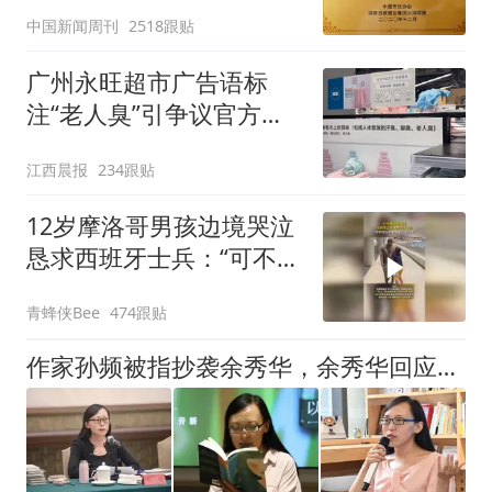
官方回应
中国新闻周刊
2518跟贴
广州永旺超市广告语标
注“老人臭”引争议官方回
应：统一上报反馈，门店
江西晨报
234跟贴
核实完毕后会回电
12岁摩洛哥男孩边境哭泣
恳求西班牙士兵：“可不可
以不要把我遣返回国”
青蜂侠Bee
474跟贴
作家孙频被指抄袭余秀华，余秀华回应：看到了，给老子等着