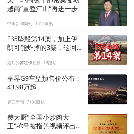
越南“重整江山”再进一步
中国新闻周刊
1515跟贴
F35坠毁第14架，加上伊
朗可能炸掉的3架，这回
真舒服了
最后的苏霍伊视频
16跟贴
享界G9车型预售价公布：
43.98万起
界面新闻
7190跟贴
费大厨"全国小炒肉大
王"称号被指凭视频评出