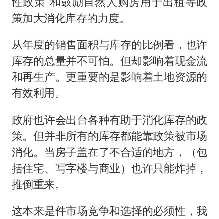
41岁女子为鼓励女儿考上985研究生
性政策”和鼓励自然人购房用于出租等政
策加大消化库存的力度。
如何把百年大党建设得更加坚强有力
香港殿堂级填词人黎彼得因病离世 终年76岁
从年度的销售面积与库存的比例看，也许
弹药库存告急 美军补货难
库存的总量并不可怕。但却影响着现金流
南太行山失联女孩最后信号不在山林
和再生产。更重要的是影响着土地资源的
有效利用。
李亚鹏向地铁吐血女孩捐99999元
总书记关心百姓身边这些民生大事
政府也许会出台各种有助于消化库存的政
策。但并非所有的库存都能靠政策被市场
消化。当房子盖在了不合适的地方，（包
括住宅、写字楼与商业）也许只能炸掉，
推倒重来。
这本来是件市场竞争和选择的必须性，我