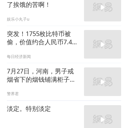
了挨饿的苦啊！
娱乐小丸子u
突发！1755枚比特币被
偷，价值约合人民币7.43
亿元
每日经济新闻
7月27日，河南，男子戒
烟省下的烟钱铺满柜子和
床。计划拿这些钱带着老
警界君
婆去旅游！
淡定。特别淡定