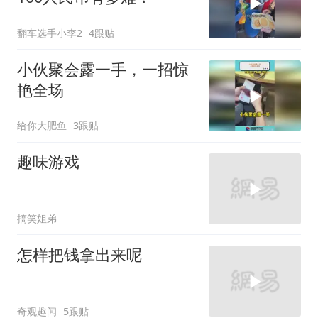
翻车选手小李2
4跟贴
小伙聚会露一手，一招惊
艳全场
给你大肥鱼
3跟贴
趣味游戏
搞笑姐弟
怎样把钱拿出来呢
奇观趣闻
5跟贴