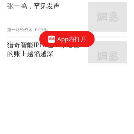
张一鸣，罕见发声
第一财经资讯
62跟贴
App内打开
猎奇智能IPO 在中际旭创
的账上越陷越深
星火Ember
85跟贴
商务部：对美国合规性测
试公司采取反制措施
商务部网站
三星电子、SK海力士CEO
被立案调查