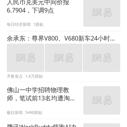
人民币兑美元中间价报
6.7904，下调9点
每日经济新闻
1跟贴
余承东：尊界V800、V680新车24小时大定突破3500台
齐鲁壹点
1.6万跟贴
佛山一中学招聘物理教
师，笔试前13名均遭淘
汰？教育局：已叫停招
极目新闻
5490跟贴
聘，成立调查组全面核查
腾讯WorkBuddy领跑AI办