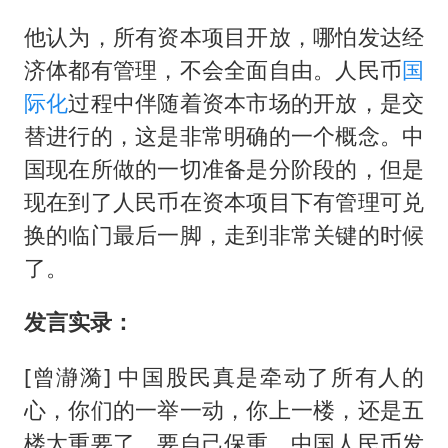
东航：国内客票提前14天免费退改
他认为，所有资本项目开放，哪怕发达经
日本试射“战斧”导弹，国防部回应
济体都有管理，不会全面自由。人民币
国
名创优品回应女子吐槽内裤质量差
际化
过程中伴随着资本市场的开放，是交
百花奖开幕式
替进行的，这是非常明确的一个概念。中
胡彦斌韩磊 谁帮谁
国现在所做的一切准备是分阶段的，但是
夯实基础开新局
现在到了人民币在资本项目下有管理可兑
换的临门最后一脚，走到非常关键的时候
了。
发言实录：
[曾瀞漪] 中国股民真是牵动了所有人的
心，你们的一举一动，你上一楼，还是五
楼太重要了，要自己保重。中国人民币发