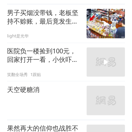
男子买烟没带钱，老板坚
持不赊账，最后竟发生这
种反转
light是光华
医院负一楼捡到100元，
回家打开一看，小伙吓得
浑身冒冷汗
笑翻全场秀
1跟贴
天空硬糖消
果然再大的信仰也战胜不