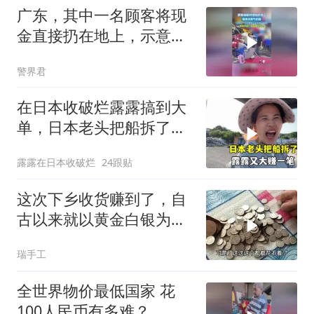
广东，其中一名顾客将现
金直接扔在地上，示意服
务员去捡，服务员弯腰捡
警界君
起后霸气回应
在日本收破烂露露搞到大
单，日本老头把船拆了送
货上门！
露露在日本收破烂
24跟贴
这次下乡收货赚到了，自
古以来就以黄金白银为富
贵，可还算公道？
瑞手工
全世界物价最低国家 花
100人民币有多难？