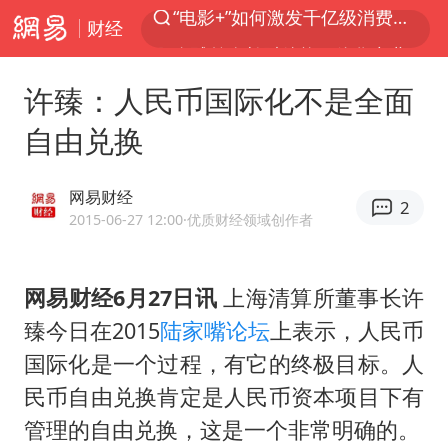
财经
全球首个长时储能一体化产业园量产
台风白海豚已进入24小时警戒线
许臻：人民币国际化不是全面
“秋天的第一杯奶茶”6岁了
自由兑换
上海：台风白海豚或将带来龙卷风
四川宜宾高县4.9级地震致1死
网易财经
2
国乒男单横滨冠军赛全军覆没
2015-06-27 12:00
·优质财经领域创作者
38岁演员求职万岁山NPC成功
网易财经6月27日讯
上海清算所董事长许
胡彦斌获《歌手2026》歌王
臻今日在2015
陆家嘴论坛
上表示，人民币
U17国足三连胜晋级明日之星半决赛
国际化是一个过程，有它的终极目标。人
美股存储板块集体大跌
民币自由兑换肯定是人民币资本项目下有
中巨芯：上半年归母净利润1405.77万元
管理的自由兑换，这是一个非常明确的。