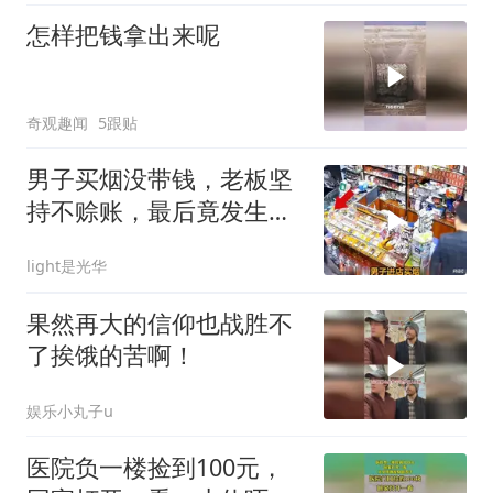
怎样把钱拿出来呢
奇观趣闻
5跟贴
男子买烟没带钱，老板坚
持不赊账，最后竟发生这
种反转
light是光华
果然再大的信仰也战胜不
了挨饿的苦啊！
娱乐小丸子u
医院负一楼捡到100元，