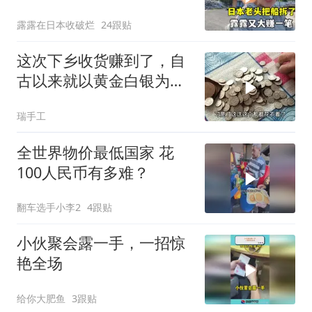
货上门！
露露在日本收破烂
24跟贴
这次下乡收货赚到了，自
古以来就以黄金白银为富
贵，可还算公道？
瑞手工
全世界物价最低国家 花
100人民币有多难？
翻车选手小李2
4跟贴
小伙聚会露一手，一招惊
艳全场
给你大肥鱼
3跟贴