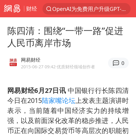
财经
OpenAI为免费用户升级GPT-5.6 Luna
以“新”破局 首发经济点亮城市消费活力
陈四清：围绕“一带一路”促进
部分观众入场受阻 浙江省博物馆致歉
人民币离岸市场
U17国足三战全胜
我国编制完成新版全月地质图
网易财经
0
法国下周开始禁止未经同意的电话营销
2015-06-27 09:42
·优质财经领域创作者
台风白海豚登陆地点更新
网易财经6月27日讯
中国银行行长陈四清
巡查组提问 工作人员偷用手机查答案
今日在2015
陆家嘴论坛
上发表主题演讲时
看守所辅警收受10万获刑1年
表示，当前随着中国经济实力的持续增
国家气候中心：8月将有4轮高温过程，部分地区可达40℃～45℃
强，以及前面深化改革的稳步推进，人民
郑国霖回应去景区上班被保安拦下
币正在向国际交易货币等高层次的职能初