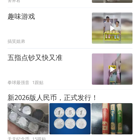
警界君
婆去旅游！
趣味游戏
搞笑姐弟
五指点钞又快又准
拳球最强音
1跟贴
新2026版人民币，正式发行！
天天纪念币
15跟贴