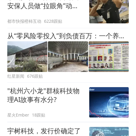
安保人员做“拉眼角”动
作，泰国机场最新回应：
都市快报橙柿互动
6228跟贴
拒绝登机决定由航司作
出；亲历者：曾承诺免费
从“零风险零投入”到负债百万：一个养牛项目崩盘后，谁该为农户的贷款买单丨红星调查
改签但没兑现
红星新闻
676跟贴
"杭州六小龙"群核科技物
理AI故事有水分?
星火Ember
18跟贴
宇树科技，发行价确定了