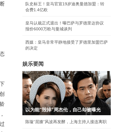
断
队史标王！皇马官宣19岁迪奥曼德加盟：转
会费1.4亿欧
皇马认栽正式退出！曝巴萨与罗德里达协议
报价6000万欧与曼城谈判
西媒：皇马非常平静地接受了罗德里加盟巴萨
的决定
态
娱乐要闻
下
创
龄
以为能“毁掉”周杰伦，自己却被曝光
，
陈璇“屈膝”风波再发酵，上海主持人接连离职
过