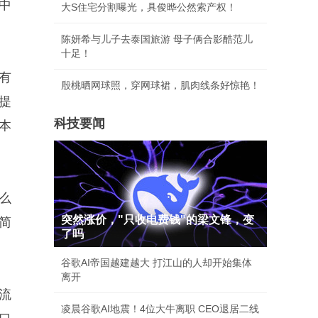
中
大S住宅分割曝光，具俊晔公然索产权！
陈妍希与儿子去泰国旅游 母子俩合影酷范儿
十足！
有
殷桃晒网球照，穿网球裙，肌肉线条好惊艳！
提
科技要闻
本
么
突然涨价，"只收电费钱"的梁文锋，变
简
了吗
谷歌AI帝国越建越大 打江山的人却开始集体
离开
流
凌晨谷歌AI地震！4位大牛离职 CEO退居二线