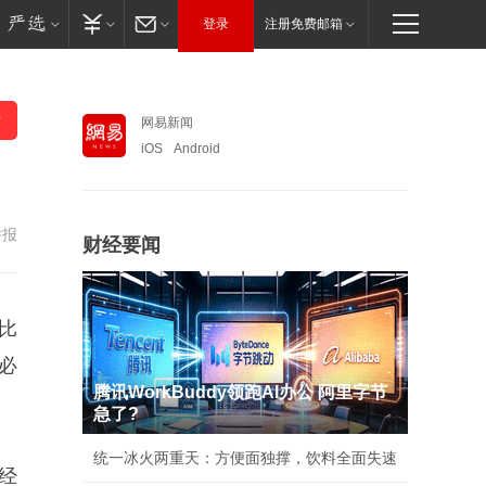
登录
注册免费邮箱
网易新闻
iOS
Android
举报
财经要闻
比
必
腾讯WorkBuddy领跑AI办公 阿里字节
急了?
统一冰火两重天：方便面独撑，饮料全面失速
经