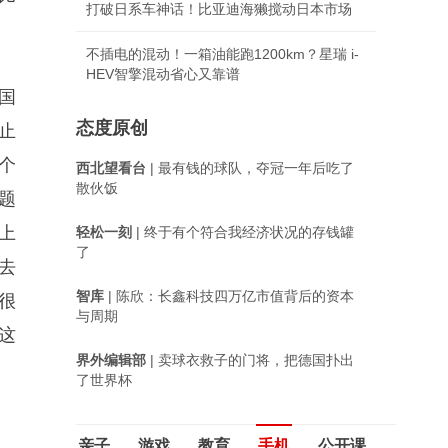
打破日系车神话！比亚迪海獭搅动日本市场
不插电的混动！一箱油能跑1200km？星瑞 i-
HEV智擎混动省心又靠谱
国
态度原创
止
个
西北望看台
| 最有钱的球队，夺冠一年后吃了
散伙饭
题
上
轻松一刻
| 终于有个符合我经济状况的存钱罐
了
去
智库
| 陈欣：长鑫科技四万亿市值背后的资本
很
与周期
这
界外编辑部
| 卖球衣救子的门将，把德国扑出
了世界杯
亲子
游戏
教育
手机
公开课