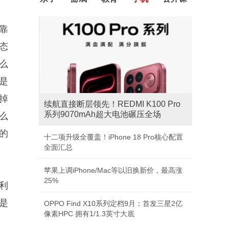
靠
态
么
是
掉
续航直接断层领先！REDMI K100 Pro
系列9070mAh超大电池碾压全场
么
的
十二项升级全覆盖！iPhone 18 Pro核心配置
全面汇总
苹果上调iPhone/Mac等以旧换新价，最高涨
25%
利
是
OPPO Find X10系列定档9月：首发三星2亿
像素HPC 拥有1/1.3英寸大底