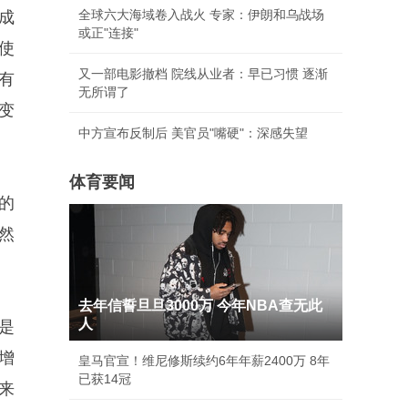
全球六大海域卷入战火 专家：伊朗和乌战场
成
或正"连接"
使
又一部电影撤档 院线从业者：早已习惯 逐渐
有
无所谓了
变
中方宣布反制后 美官员"嘴硬"：深感失望
体育要闻
的
然
去年信誓旦旦3000万 今年NBA查无此
人
是
增
皇马官宣！维尼修斯续约6年年薪2400万 8年
已获14冠
来