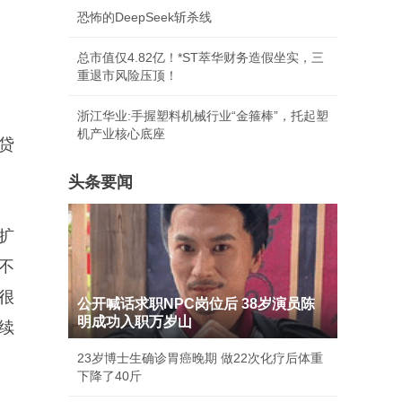
恐怖的DeepSeek斩杀线
总市值仅4.82亿！*ST萃华财务造假坐实，三
重退市风险压顶！
浙江华业:手握塑料机械行业“金箍棒”，托起塑
机产业核心底座
贷
头条要闻
扩
不
很
公开喊话求职NPC岗位后 38岁演员陈
明成功入职万岁山
续
23岁博士生确诊胃癌晚期 做22次化疗后体重
下降了40斤