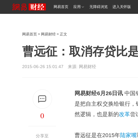
网易首页
应用
无障碍浏览
进入关怀版
网易首页
>
网易财经
> 正文
曹远征：取消存贷比
2015-06-26 15:01:47 来源: 网易财经
网易财经6月26日讯
中国
是把自主权交换给银行，
0
然逻辑，也是新的
改革
尝
曹远征是在2015年
陆家嘴
分享至