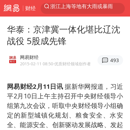
财经
光影经济撬动暑期消费新蓝海
西湖突现狂风暴雨 游客瞬间被浇透
华泰：京津冀一体化堪比辽沈
隔20米开高仿奶茶店被判赔35万元
战役 5股成先锋
新疆景区自驾服务费改为按车收费
多家A股公司收到美国关税退款
网易财经
493
“不怕六爷挂得多 就怕六爷挂一颗”
2015-02-11 08:50
·优质财经领域创作者
视频丨中国东方电气集团原党组副书记、董事宋致远被查
网易财经2月11日讯
据新华网报道，习近
直击东北超：哈尔滨vs通辽
平2月10日上午主持召开中央财经领导小
香港宏福苑火灾或由烟头引起
组第九次会议，听取中央财经领导小组确
白海豚将正面袭击贯穿浙江
定的新型城镇化规划、粮食安全、水安
36岁男演员成景区NPC后人气爆棚
全、能源安全、创新驱动发展战略、发起