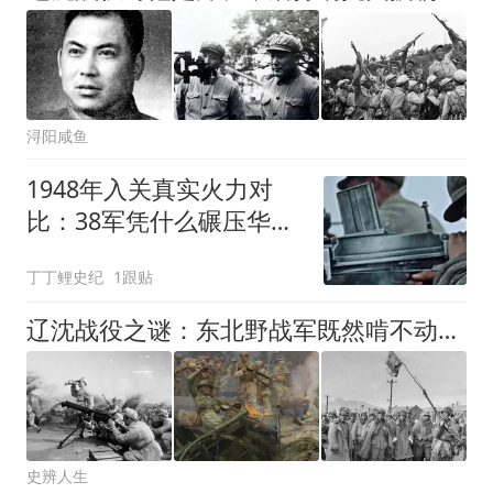
浔阳咸鱼
1948年入关真实火力对
比：38军凭什么碾压华北
国军主力？
丁丁鲤史纪
1跟贴
辽沈战役之谜：东北野战军既然啃不动长春，为何敢于南下打锦州？
史辨人生