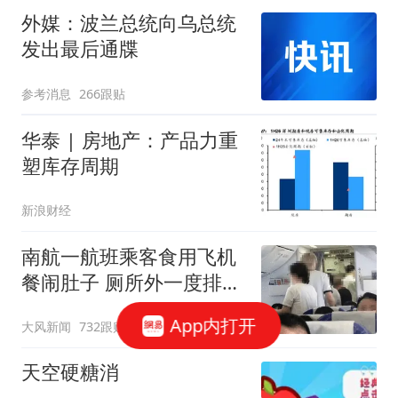
外媒：波兰总统向乌总统
发出最后通牒
参考消息
266跟贴
华泰 | 房地产：产品力重
塑库存周期
新浪财经
南航一航班乘客食用飞机
餐闹肚子 厕所外一度排长
队
App内打开
大风新闻
732跟贴
天空硬糖消