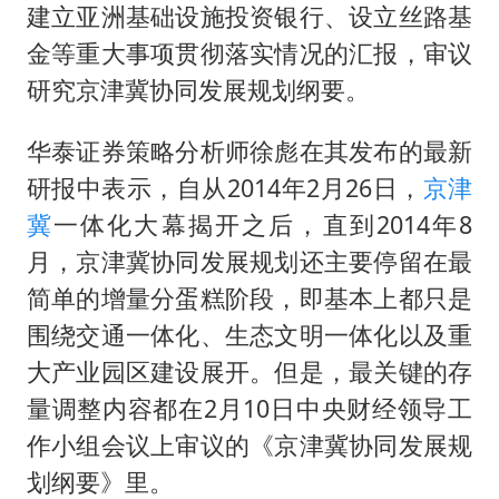
几元成本的AI广告导致千万市值蒸发
建立亚洲基础设施投资银行、设立丝路基
浙江台州《告全体市民书》
金等重大事项贯彻落实情况的汇报，审议
梁家辉：到内地拍戏不是北上是回归
研究京津冀协同发展规划纲要。
郑丽文：台湾从来没有“独立”过
华泰证券策略分析师徐彪在其发布的最新
酒店回应车内过夜被收150元
研报中表示，自从2014年2月26日，
京津
梁家辉百花奖演讲落泪
冀
一体化大幕揭开之后，直到2014年8
人民的健康、体质、幸福一脉相承
月，京津冀协同发展规划还主要停留在最
简单的增量分蛋糕阶段，即基本上都只是
围绕交通一体化、生态文明一体化以及重
大产业园区建设展开。但是，最关键的存
量调整内容都在2月10日中央财经领导工
作小组会议上审议的《京津冀协同发展规
划纲要》里。