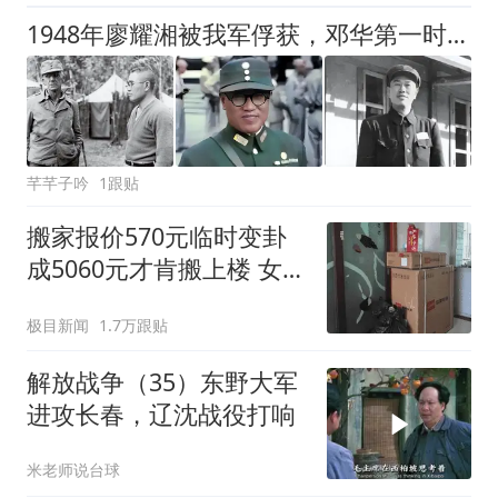
1948年廖耀湘被我军俘获，邓华第一时间找到他：给你一支好烟抽抽
芊芊子吟
1跟贴
搬家报价570元临时变卦
成5060元才肯搬上楼 女子
傻眼
极目新闻
1.7万跟贴
解放战争（35）东野大军
进攻长春，辽沈战役打响
米老师说台球