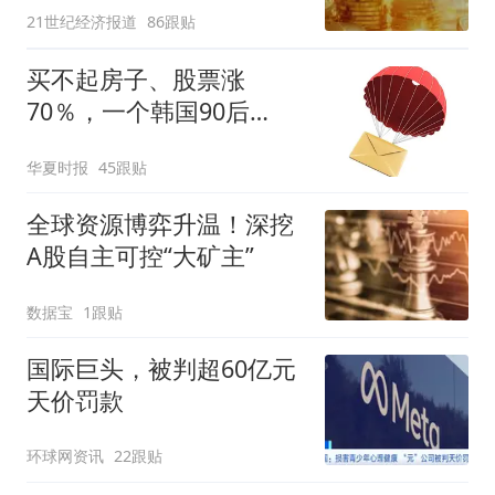
21世纪经济报道
86跟贴
买不起房子、股票涨
70％，一个韩国90后
的“突围”
华夏时报
45跟贴
全球资源博弈升温！深挖
A股自主可控“大矿主”
数据宝
1跟贴
国际巨头，被判超60亿元
天价罚款
环球网资讯
22跟贴