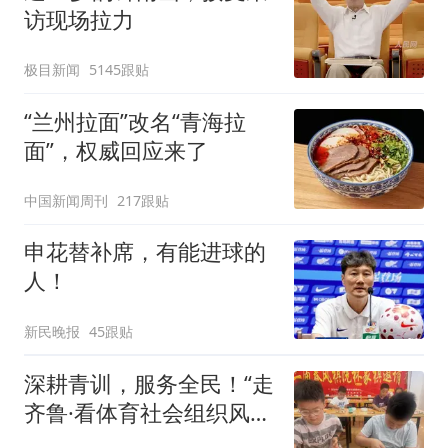
访现场拉力
极目新闻
5145跟贴
“兰州拉面”改名“青海拉
面”，权威回应来了
中国新闻周刊
217跟贴
申花替补席，有能进球的
人！
新民晚报
45跟贴
深耕青训，服务全民！“走
齐鲁·看体育社会组织风
采”走进沂水