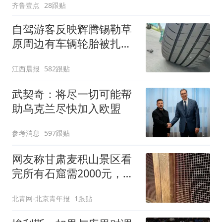
齐鲁壹点
28跟贴
自驾游客反映辉腾锡勒草
原周边有车辆轮胎被扎，
修理店铺换胎价格高达千
江西晨报
582跟贴
元，官方发布情况通报
武契奇：将尽一切可能帮
助乌克兰尽快加入欧盟
参考消息
597跟贴
网友称甘肃麦积山景区看
完所有石窟需2000元，景
区：部分石窟受特别保
北青网-北京青年报
1跟贴
护，游客可按需买