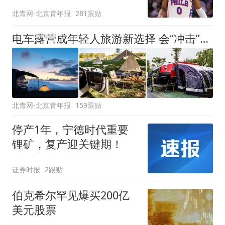
是谦逊
北青网-北京青年报
281跟贴
电车露营成年轻人旅游新选择 会“冲击”传统住宿业吗？
北青网-北京青年报
159跟贴
停产1年，宁德时代重要
锂矿，复产迎关键期！
证券时报
2跟贴
伯克希尔罕见爆买200亿
美元股票