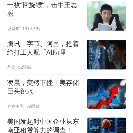
一枚“回旋镖”，击中王思
聪
说财猫
1319跟贴
腾讯、字节、阿里，抢着
给打工人配「AI助理」
豹变
52跟贴
凌晨，突然下挫！美存储
巨头跳水
券商中国
79跟贴
美国发起对中国企业从东
南亚租赁算力的调查！