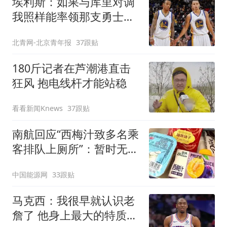
埃利斯：如果与库里对调
我照样能率领那支勇士取
得现在的成就
北青网-北京青年报
37跟贴
180斤记者在芦潮港直击
狂风 抱电线杆才能站稳
看看新闻Knews
37跟贴
南航回应“西梅汁致多名乘
客排队上厕所”：暂时无法
核查是否发放西梅汁
中国能源网
33跟贴
马克西：我很早就认识老
詹了 他身上最大的特质就