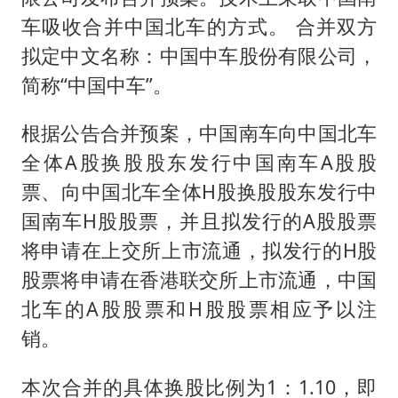
上海全力守护市民“菜篮子”
车吸收合并中国北车的方式。 合并双方
暑期研学游升温 在旅途中增长知识
拟定中文名称：中国中车股份有限公司，
猫咪过火把节被抹成黑猫
简称“中国中车”。
宝妈给四胞胎取名平安喜乐
根据公告合并预案，中国南车向中国北车
BLG经理辟谣Bin离队
全体A股换股股东发行中国南车A股股
总书记点赞的非遗苗绣焕发新生机
票、向中国北车全体H股换股股东发行中
国南车H股股票，并且拟发行的A股股票
将申请在上交所上市流通，拟发行的H股
股票将申请在香港联交所上市流通，中国
北车的A股股票和H股股票相应予以注
销。
本次合并的具体换股比例为1：1.10，即