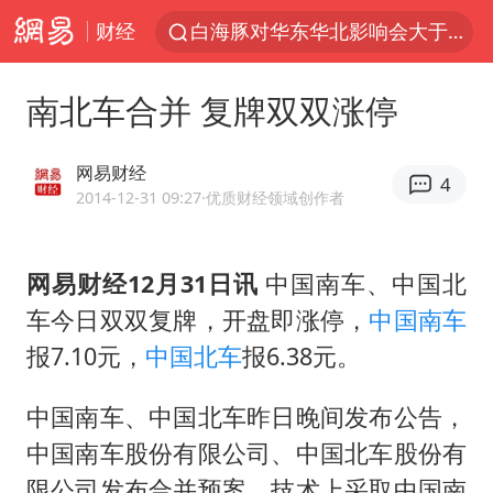
财经
白海豚对华东华北影响会大于巴威
于东来回应胖东来近25年老店年底关闭
南北车合并 复牌双双涨停
以拒绝“和平委员会”的加沙和平计划
浙江省甬江发生2026年第1号洪水
网易财经
4
独闯南太行的失联女生最后轨迹已确认
2014-12-31 09:27
·优质财经领域创作者
美将每月供乌爱国者拦截导弹
网易财经12月31日讯
中国南车、中国北
全球最大级别运输船通过长江大桥
车今日双双复牌，开盘即涨停，
中国南车
央视新主播李秋莹母校发文祝贺
报7.10元，
中国北车
报6.38元。
上门女婿出轨女邻居多年被判重婚罪
国足U17与阿森纳决赛取消 并列冠军
中国南车、中国北车昨日晚间发布公告，
中国南车股份有限公司、中国北车股份有
香港刷新1884年以来最高气温纪录
限公司发布合并预案。技术上采取中国南