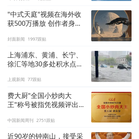
"中式天庭"视频在海外收
获500万播放 创作者身份
披露
封面新闻
1997跟贴
上海浦东、黄浦、长宁、
徐汇等地30多处积水点正
在抢排
上观新闻
77跟贴
费大厨"全国小炒肉大
王"称号被指凭视频评出
官方回应
中国新闻周刊
2751跟贴
近90岁的钟南山，接受采