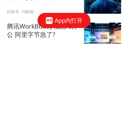
赶碳号
10跟贴
App内打开
腾讯WorkBuddy领跑AI办
公 阿里字节急了?
星火Ember
80跟贴
39万亿美元，风险越来越
高了！
米筐投资
595跟贴
官方回应西安国企拖欠工
程款：正督促整改
经理人杂志
49跟贴