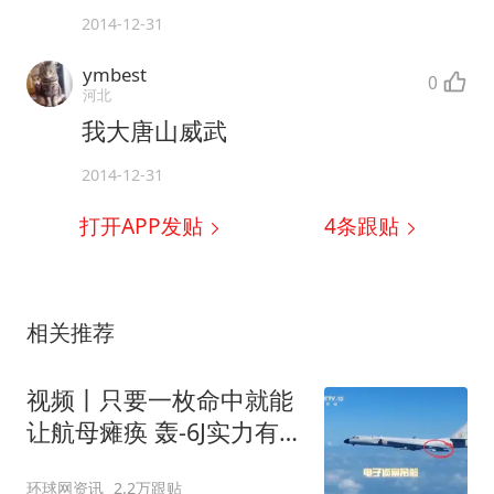
2014-12-31
ymbest
0
河北
我大唐山威武
2014-12-31
打开APP发贴
4
条跟贴
相关推荐
视频丨只要一枚命中就能
让航母瘫痪 轰-6J实力有多
强？
环球网资讯
2.2万跟贴