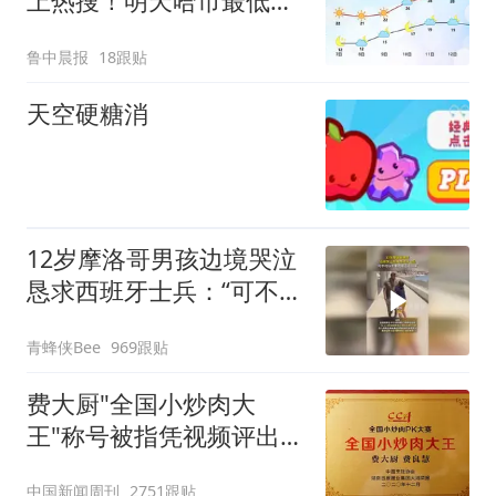
上热搜！明天哈市最低气
温不足15°C，万千网友期
鲁中晨报
18跟贴
待“身上不粘了”
天空硬糖消
12岁摩洛哥男孩边境哭泣
恳求西班牙士兵：“可不可
以不要把我遣返回国”
青蜂侠Bee
969跟贴
费大厨"全国小炒肉大
王"称号被指凭视频评出
官方回应
中国新闻周刊
2751跟贴