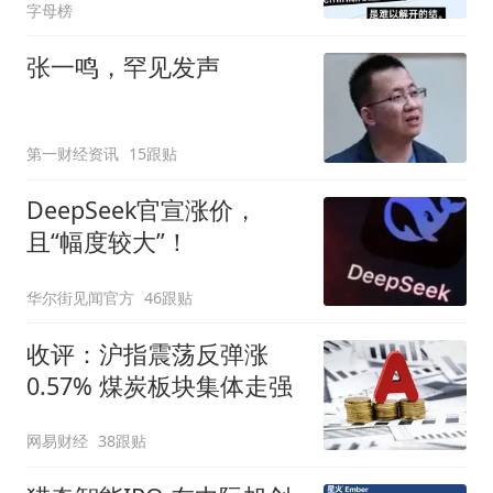
字母榜
张一鸣，罕见发声
第一财经资讯
15跟贴
DeepSeek官宣涨价，
且“幅度较大”！
华尔街见闻官方
46跟贴
收评：沪指震荡反弹涨
0.57% 煤炭板块集体走强
网易财经
38跟贴