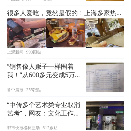
很多人爱吃，竟然是假的！上海多家热门餐饮店被曝光，网友热议
上观新闻
993跟贴
“销售像人贩子一样围着
我！”从600多元变成5万
元，57岁保洁阿姨做医美
鲁中晨报
253跟贴
后眼睛肿到流泪、视物模
糊
“中传多个艺术类专业取消
艺考”，网友：文化工作者
一定要有文化，这句话的
都市快报橙柿互动
612跟贴
含金量还在持续上升