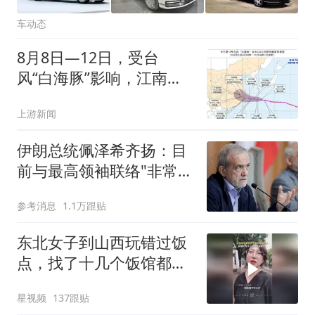
车动态
8月8日—12日，受台
风“白海豚”影响，江南、
江汉、江淮、黄淮等地有
上游新闻
大到暴雨，江苏多地紧急
推迟“小开渔”
伊朗总统佩泽希齐扬：目
前与最高领袖联络"非常困
难"
参考消息
1.1万跟贴
东北女子到山西玩错过饭
点，找了十几个饭馆都没
开门：午休到几点
星视频
137跟贴