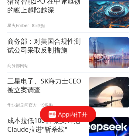
猎奇智能IPO 在中际旭创
的账上越陷越深
星火Ember
85跟贴
商务部：对美国合规性测
试公司采取反制措施
商务部网站
三星电子、SK海力士CEO
被立案调查
华尔街见闻官方
19跟贴
App内打开
成本拉低100倍 梁文锋把
Claude拉进"斩杀线"