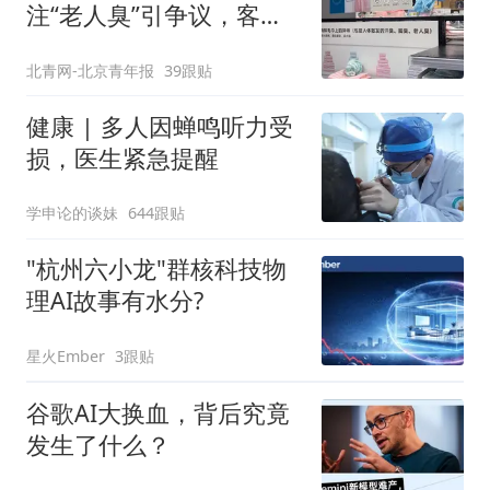
注“老人臭”引争议，客服
回应
北青网-北京青年报
39跟贴
健康 | 多人因蝉鸣听力受
损，医生紧急提醒
学申论的谈妹
644跟贴
"杭州六小龙"群核科技物
理AI故事有水分?
星火Ember
3跟贴
谷歌AI大换血，背后究竟
发生了什么？