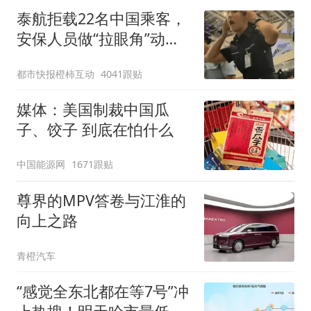
泰航拒载22名中国乘客，
安保人员做“拉眼角”动
作，泰国机场最新回应：
都市快报橙柿互动
4041跟贴
拒绝登机决定由航司作
出；亲历者：曾承诺免费
媒体：美国制裁中国瓜
改签但没兑现
子、饺子 到底在怕什么
中国能源网
1671跟贴
尊界的MPV答卷与江淮的
向上之路
青橙汽车
“感觉全东北都在等7号”冲