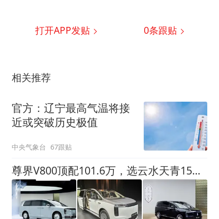
打开APP发贴
0
条跟贴
相关推荐
官方：辽宁最高气温将接
近或突破历史极值
中央气象台
67跟贴
尊界V800顶配101.6万，选云水天青15万，有江淮的功劳？