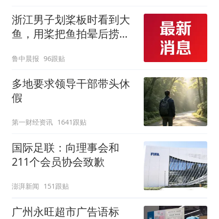
浙江男子划桨板时看到大
鱼，用桨把鱼拍晕后捞
起；当事人：鱼重7斤6
鲁中晨报
96跟贴
两，做成红烧辣子鱼块，
味道很好
多地要求领导干部带头休
假
第一财经资讯
1641跟贴
国际足联：向理事会和
211个会员协会致歉
澎湃新闻
151跟贴
广州永旺超市广告语标