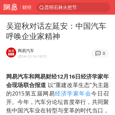
财经
我国编制完成新版全月地质图
宇树科技发行价格150.80元/股
吴迎秋对话左延安：中国汽车
江钨装备：无注入矿山资产安排
呼唤企业家精神
台风白海豚即将进入48小时警戒线
官方回应献血屋不让市民入内躲雨
网易汽车
0
2014-12-16 16:51
郑国霖回应去景区上班被保安拦下
80后女柜员逆袭成4200亿银行副行长
网易汽车和网易财经12月16日经济学家年
感觉全东北都在等7号
会现场联合报道
以“重建改革生态”为主题
中央气象台发布台风黄色预警
的2015第五届网易
经济学家年会
今日召
扎哈罗娃批广岛市长不提美国原子弹
开。今年，汽车分论坛首度举行，共同聚
女子利用漏洞0元薅走3000多件家电
焦中国汽车业在转型与变革的时代当口，