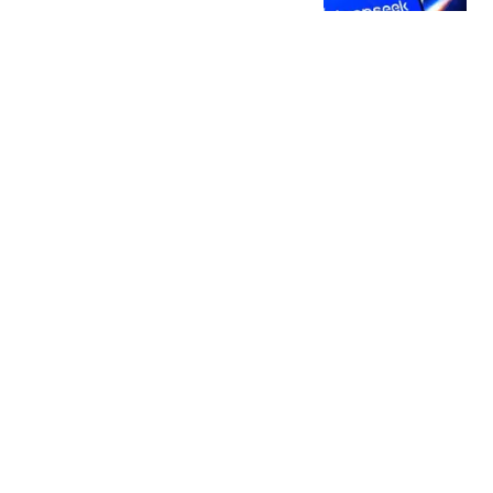
字母榜
54跟贴
美国盯上了中国光模块
观察者网
37跟贴
国家邮政局依法对申通快
递有限公司立案调查
国家邮政局网站
50跟贴
存储"跌过头"了吗？三星
电子"定价相当于没有AI"
华尔街见闻官方
6跟贴
热搜