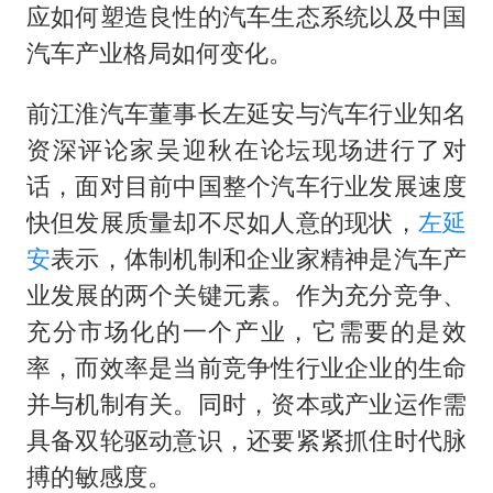
金饰克价大幅跳涨
应如何塑造良性的汽车生态系统以及中国
关之琳否认与27岁模特的恋情
汽车产业格局如何变化。
多地要求领导干部带头休假
前江淮汽车董事长左延安与汽车行业知名
对话重庆地铁吐血女孩
资深评论家吴迎秋在论坛现场进行了对
奋进开新局 实干挑大梁
话，面对目前中国整个汽车行业发展速度
快但发展质量却不尽如人意的现状，
左延
安
表示，体制机制和企业家精神是汽车产
业发展的两个关键元素。作为充分竞争、
充分市场化的一个产业，它需要的是效
率，而效率是当前竞争性行业企业的生命
并与机制有关。同时，资本或产业运作需
具备双轮驱动意识，还要紧紧抓住时代脉
搏的敏感度。