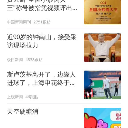
王"称号被指凭视频评出
官方回应
中国新闻周刊
2751跟贴
近90岁的钟南山，接受采
访现场拉力
极目新闻
4838跟贴
斯卢茨基离开了，边缘人
进球了，上海申花终于止
住中超三连败颓势
上观新闻
46跟贴
天空硬糖消