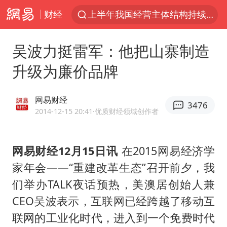
财经
上半年我国经营主体结构持续优化
俄称边境州遭乌大规模袭击已致13伤
吴波力挺雷军：他把山寨制造
杭州机场已取消航班388架次
升级为廉价品牌
于东来回应胖东来近25年老店年底关闭
浙江省委书记：该停下的坚决停下来
网易财经
3476
中国籍豪华游艇富商之子在泰国被杀
2014-12-15 20:41
·优质财经领域创作者
白海豚北上或致京津冀暴雨
网易财经12月15日讯
在2015网易经济学
美将每月供乌爱国者拦截导弹
家年会——“重建改革生态”召开前夕，我
国足U17与阿森纳决赛取消 并列冠军
们举办TALK夜话预热，美澳居创始人兼
10余省份将出现强风雨 局地特大暴雨
CEO吴波表示，互联网已经跨越了移动互
世界第1特鲁姆普斯诺克中国赛一轮游
联网的工业化时代，进入到一个免费时代