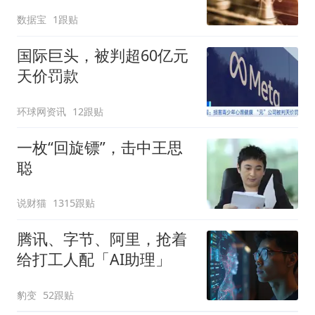
数据宝
1跟贴
国际巨头，被判超60亿元
天价罚款
环球网资讯
12跟贴
一枚“回旋镖”，击中王思
聪
说财猫
1315跟贴
腾讯、字节、阿里，抢着
给打工人配「AI助理」
豹变
52跟贴