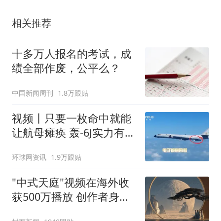
相关推荐
十多万人报名的考试，成
绩全部作废，公平么？
中国新闻周刊
1.8万跟贴
视频丨只要一枚命中就能
让航母瘫痪 轰-6J实力有多
强？
环球网资讯
1.9万跟贴
"中式天庭"视频在海外收
获500万播放 创作者身份
披露