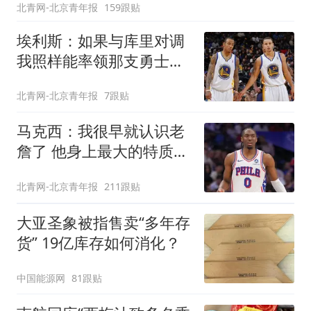
北青网-北京青年报
159跟贴
埃利斯：如果与库里对调
我照样能率领那支勇士取
得现在的成就
北青网-北京青年报
7跟贴
马克西：我很早就认识老
詹了 他身上最大的特质就
是谦逊
北青网-北京青年报
211跟贴
大亚圣象被指售卖“多年存
货” 19亿库存如何消化？
中国能源网
81跟贴