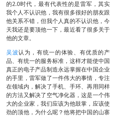
新疆一婚礼线上邀请引热议
的2.0时代，最有代表性的是雷军，其实
《龙餐馆》 冲奖
我个人不认识他，我有很多很好的朋友跟
上门女婿出轨女邻居多年被判重婚罪
他关系不错，但我个人真的不认识他，今
天我还是要顶他一下，最近看了很多关于
构建更高水平的全民健身公共服务体系
他的文章。
韩军前线部队连曝丑闻
云南一男子胃中取出180颗铁钉
吴波
认为，有统一的体验、有优质的产
奋力开创中国式现代化建设新局面
品、有统一的服务标准，这样才能使中国
真正的电子产品制造永远掌握在中国企业
的手里，雷军做了一件伟大的事情，专注
在领域内，解决了手机、手环、再用同样
的方法又解决了空气净化器，这是一个伟
大的企业家，我们应该为他鼓掌，应该使
劲的顶他，为什么呢？他将把中国的山寨