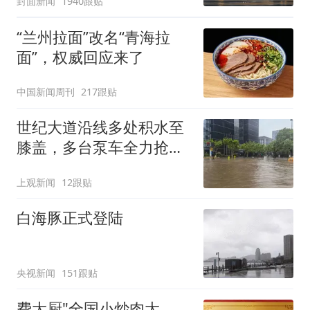
封面新闻
1940跟贴
“兰州拉面”改名“青海拉
面”，权威回应来了
中国新闻周刊
217跟贴
世纪大道沿线多处积水至
膝盖，多台泵车全力抢
排，建议市民尽量避免附
上观新闻
12跟贴
近出行
白海豚正式登陆
央视新闻
151跟贴
费大厨"全国小炒肉大