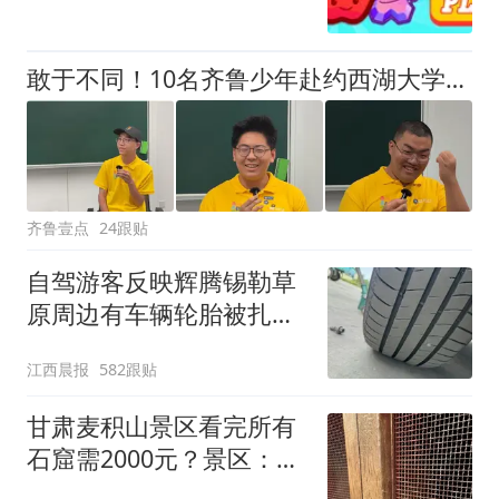
敢于不同！10名齐鲁少年赴约西湖大学！他们是谁？为何而选？
齐鲁壹点
24跟贴
自驾游客反映辉腾锡勒草
原周边有车辆轮胎被扎，
修理店铺换胎价格高达千
江西晨报
582跟贴
元，官方发布情况通报
甘肃麦积山景区看完所有
石窟需2000元？景区：部
分石窟受特别保护，游客