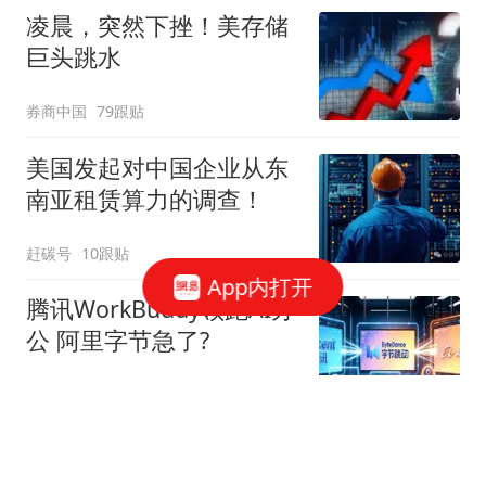
凌晨，突然下挫！美存储
巨头跳水
券商中国
79跟贴
美国发起对中国企业从东
南亚租赁算力的调查！
赶碳号
10跟贴
App内打开
腾讯WorkBuddy领跑AI办
公 阿里字节急了?
星火Ember
80跟贴
39万亿美元，风险越来越
高了！