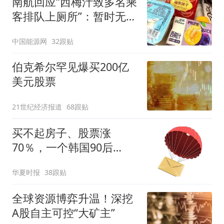
南航回应“西梅汁致多名乘
客排队上厕所”：暂时无法
核查是否发放西梅汁
中国能源网
32跟贴
伯克希尔罕见爆买200亿
美元股票
21世纪经济报道
68跟贴
买不起房子、股票涨
70％，一个韩国90后
的“突围”
华夏时报
38跟贴
全球资源博弈升温！深挖
A股自主可控“大矿主”