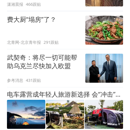
潇湘晨报
466跟贴
可按需买
费大厨“塌房”了？
北青网-北京青年报
291跟贴
武契奇：将尽一切可能帮
助乌克兰尽快加入欧盟
参考消息
431跟贴
电车露营成年轻人旅游新选择 会“冲击”传统住宿业吗？