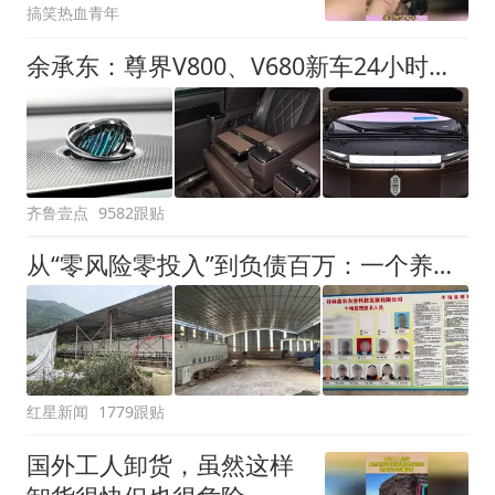
搞笑热血青年
余承东：尊界V800、V680新车24小时大定突破3500台
齐鲁壹点
9582跟贴
从“零风险零投入”到负债百万：一个养牛项目崩盘后，谁该为农户的贷款买单丨红星调查
红星新闻
1779跟贴
国外工人卸货，虽然这样