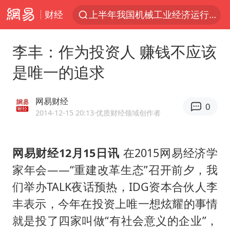
财经
台风白海豚加强
官方通报教师招聘笔试前13名被淘汰
李丰：作为投资人 赚钱不应该
国防部回应日本试射“战斧”导弹
是唯一的追求
广东雷州通报特教老师招聘违规事件
A股三大股指收涨
网易财经
0
“立秋的第一杯奶茶”又爆单了
2014-12-15 20:13
·优质财经领域创作者
泰国校园枪击案死亡人数升至7人
网易财经12月15日讯
在2015网易经济学
泰国枪击案凶手先杀祖父母后行凶
家年会——“重建改革生态”召开前夕，我
宇树科技中一签需缴款7.54万元
们举办TALK夜话预热，IDG资本合伙人李
国防部：坚决反制任何闹海挑衅图谋
丰表示，今年在投资上唯一想炫耀的事情
四川宜宾市高县发生4.9级地震
就是投了四家叫做“有社会意义的企业”，