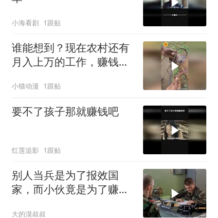
小海看剧
1跟贴
谁能想到？现在农村还有
月入上万的工作，赚钱居
然这么容易
小猫动漫
1跟贴
要不了孩子那就赚钱吧
红莲追影
1跟贴
别人当兵是为了报效国
家，而小伙竟是为了赚
钱！
大的漠叔叔