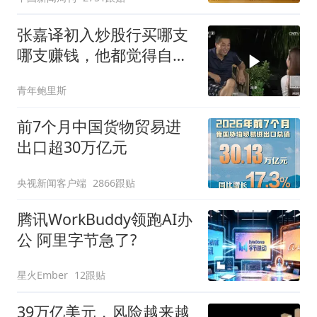
张嘉译初入炒股行买哪支
哪支赚钱，他都觉得自己
是金融奇才
青年鲍里斯
前7个月中国货物贸易进
出口超30万亿元
央视新闻客户端
2866跟贴
腾讯WorkBuddy领跑AI办
公 阿里字节急了?
星火Ember
12跟贴
39万亿美元，风险越来越