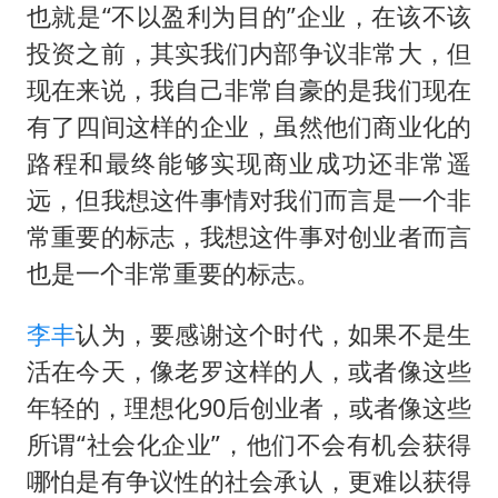
台湾海峡南口北上船舶实施交通管制
也就是“不以盈利为目的”企业，在该不该
“新疆阿勒泰八月能滑雪”不实
投资之前，其实我们内部争议非常大，但
江苏发布台风蓝色预警
现在来说，我自己非常自豪的是我们现在
有了四间这样的企业，虽然他们商业化的
向鹏0-3不敌张本智和
路程和最终能够实现商业成功还非常遥
今日立秋你咬秋了吗
远，但我想这件事情对我们而言是一个非
东方之约 相约未来
常重要的标志，我想这件事对创业者而言
也是一个非常重要的标志。
李丰
认为，要感谢这个时代，如果不是生
活在今天，像老罗这样的人，或者像这些
年轻的，理想化90后创业者，或者像这些
所谓“社会化企业”，他们不会有机会获得
哪怕是有争议性的社会承认，更难以获得