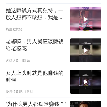
她这赚钱方式真独特，一
般人想都不敢想，我是真
不眼红
热血做搞笑
老婆嘛，男人就应该赚钱
给老婆花
火娃追剧
1跟贴
女人上头时就是他赚钱的
时候
快乐追剧吧
1跟贴
'为什么男人都痴迷赚钱？'