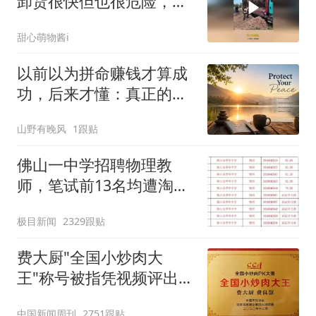
卸货很快但也很危险，这
是在拿命赚钱呢！
甜心萌物酱i
以前以为拼命赚钱才算成
功，后来才懂：真正的厉
害，是学会保护自己的情
山野有晚风
1跟贴
绪
佛山一中学招聘物理教
师，笔试前13名均遭淘
汰？教育局：已叫停招
极目新闻
2329跟贴
聘，成立调查组全面核查
费大厨"全国小炒肉大
王"称号被指凭视频评出
官方回应
中国新闻周刊
2751跟贴