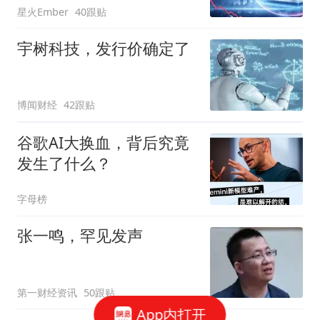
星火Ember
40跟贴
宇树科技，发行价确定了
博闻财经
42跟贴
谷歌AI大换血，背后究竟
发生了什么？
字母榜
张一鸣，罕见发声
第一财经资讯
50跟贴
App内打开