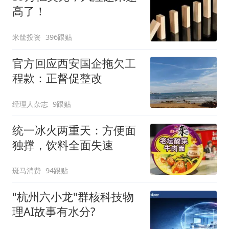
高了！
米筐投资
396跟贴
官方回应西安国企拖欠工
程款：正督促整改
经理人杂志
9跟贴
统一冰火两重天：方便面
独撑，饮料全面失速
斑马消费
94跟贴
"杭州六小龙"群核科技物
理AI故事有水分?