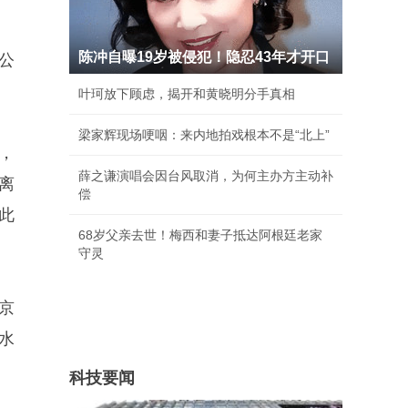
陈冲自曝19岁被侵犯！隐忍43年才开口
公
叶珂放下顾虑，揭开和黄晓明分手真相
梁家辉现场哽咽：来内地拍戏根本不是“北上”
，
薛之谦演唱会因台风取消，为何主办方主动补
离
偿
此
68岁父亲去世！梅西和妻子抵达阿根廷老家
守灵
京
水
科技要闻