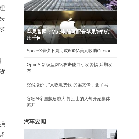
理
失
求
苹果官网：Mac电脑可配合苹果智能使
用千问
SpaceX最快下周完成600亿美元收购Cursor
牲
OpenAI新模型网络攻击能力引发警惕 延期发
货
布
突然涨价，"只收电费钱"的梁文锋，变了吗
谷歌AI帝国越建越大 打江山的人却开始集体
离开
汽车要闻
强
超