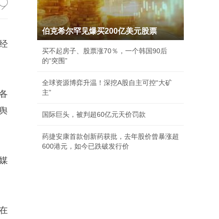
伯克希尔罕见爆买200亿美元股票
经
买不起房子、股票涨70％，一个韩国90后
的“突围”
全球资源博弈升温！深挖A股自主可控“大矿
主”
各
舆
国际巨头，被判超60亿元天价罚款
药捷安康首款创新药获批，去年股价曾暴涨超
600港元，如今已跌破发行价
媒
在