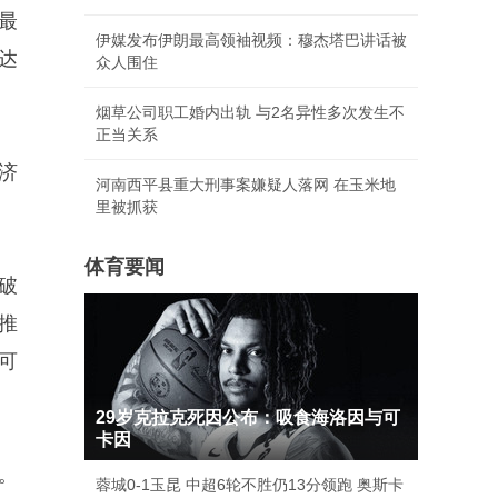
最
伊媒发布伊朗最高领袖视频：穆杰塔巴讲话被
达
众人围住
烟草公司职工婚内出轨 与2名异性多次发生不
正当关系
济
河南西平县重大刑事案嫌疑人落网 在玉米地
里被抓获
体育要闻
破
推
可
29岁克拉克死因公布：吸食海洛因与可
卡因
。
蓉城0-1玉昆 中超6轮不胜仍13分领跑 奥斯卡