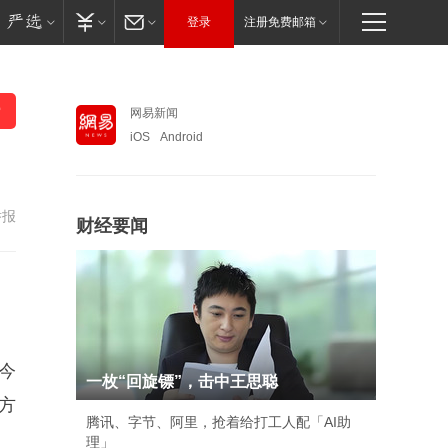
登录
注册免费邮箱
网易新闻
iOS
Android
举报
财经要闻
今
一枚“回旋镖”，击中王思聪
方
腾讯、字节、阿里，抢着给打工人配「AI助
理」