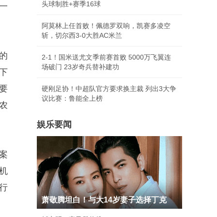
头球制胜+赛季16球
一
阿莫林上任首败！佩德罗双响，凯赛多凌空
斩，切尔西3-0大胜AC米兰
的
2-1！国米送尤文季前赛首败 5000万飞翼连
场破门 23岁奇兵替补建功
下
要
硬刚足协！中超队官方要求换主裁 列出3大争
议比赛：鲁能全上榜
农
娱乐要闻
案
机
行
萧敬腾坦白！与大14岁妻子选择丁克