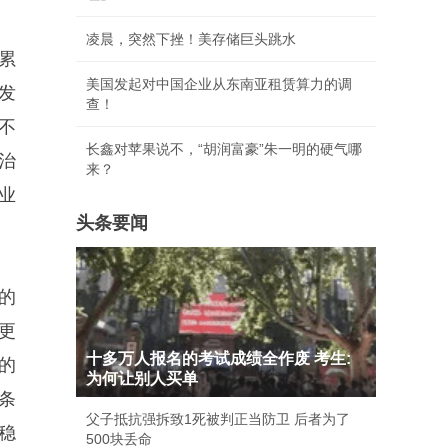
凌晨，突然下挫！美存储巨头跳水
累
美国发起对中国企业从东南亚租赁算力的调
发
查！
不
长鑫对苹果说不，“胡润富豪”朱一明的硬气哪
治
来？
业
头条要闻
的
更
十多万人报名的考试成绩全作废 考生:
的
为何让别人买单
条
父子抵抗强拆致1死被判正当防卫 后者为了
稳
500块丢命