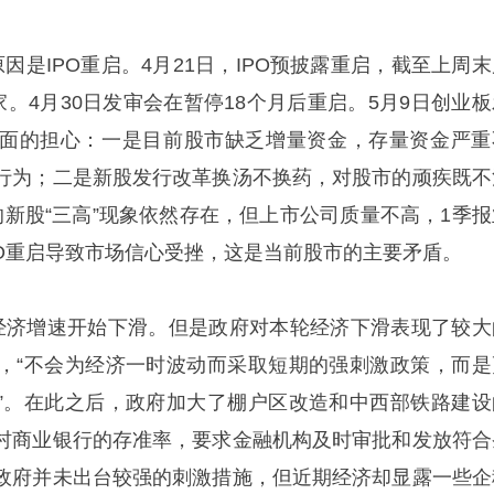
因是IPO重启。4月21日，IPO预披露重启，截至上周末
家。4月30日发审会在暂停18个月后重启。5月9日创业板
面的担心：一是目前股市缺乏增量资金，存量资金严重
行为；二是新股发行改革换汤不换药，对股市的顽疾既不
的新股“三高”现象依然存在，但上市公司质量不高，1季报
PO重启导致市场信心受挫，这是当前股市的主要矛盾。
经济增速开始下滑。但是政府对本轮经济下滑表现了较大
，“不会为经济一时波动而采取短期的强刺激政策，而是
”。在此之后，政府加大了棚户区改造和中西部铁路建设
村商业银行的存准率，要求金融机构及时审批和发放符合
政府并未出台较强的刺激措施，但近期经济却显露一些企