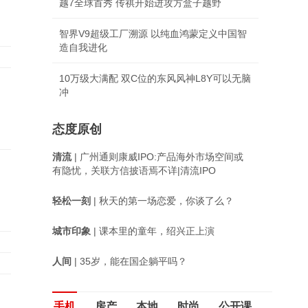
越7全球首秀 传祺开始进攻方盒子越野
智界V9超级工厂溯源 以纯血鸿蒙定义中国智
造自我进化
10万级大满配 双C位的东风风神L8Y可以无脑
冲
态度原创
清流
| 广州通则康威IPO:产品海外市场空间或
有隐忧，关联方信披语焉不详|清流IPO
轻松一刻
| 秋天的第一场恋爱，你谈了么？
城市印象
| 课本里的童年，绍兴正上演
人间
| 35岁，能在国企躺平吗？
手机
房产
本地
时尚
公开课