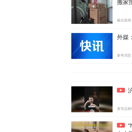
搬家
极目新闻 20
外媒
参考消息 20
黄哥品财经 2