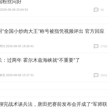
国粉丝问好
26-08-08 20:04:53
50
跟贴
50
厨"全国小炒肉大王"称号被指凭视频评出 官方回应
 2026-08-05 18:26:41
2750
跟贴
2750
长：过两年 霍尔木兹海峡就“不重要”了
 2026-08-08 15:37:31
2052
跟贴
2052
|聊完战术谈兵法，唐田把赛前发布会开成了“军师联