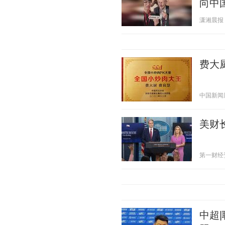
向中
潇湘晨报 20
费大
中国新闻周刊
美财
第一财经资讯
中超