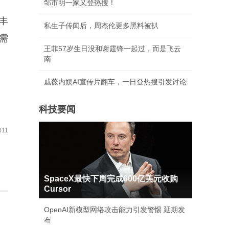
邹市明一家又登热搜！
丰
私生子传闻后，周杰伦更多黑料被扒
需
王菲57岁生日没和谢霆锋一起过，而是飞云
南
戚薇内娱AI宣传片翻车，一日登热搜引发讨论
科技要闻
11
SpaceX最快下周完成600亿美元收购
Cursor
OpenAI新模型网络攻击能力引发警惕 延期发
布