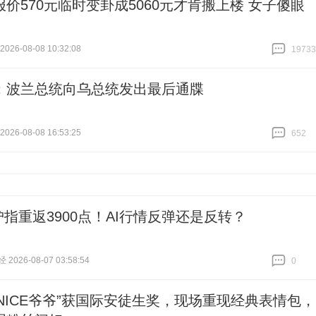
报价570元临时变卦成5060元才肯搬上楼 女子傻眼
26-08-08 10:32:08
19733
跟贴
19733
：波兰总统向乌总统发出最后通牒
26-08-08 16:53:25
652
跟贴
652
沪指重返3900点！AI行情反弹还是反转？
026-08-07 03:58:54
0
跟贴
0
“NICE爷爷”获国际安徒生奖，现场重现经典表情包，