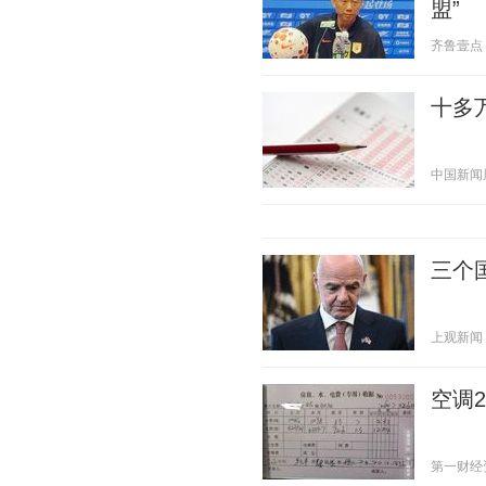
盟”
齐鲁壹点 20
十多
中国新闻周刊
三个
上观新闻 20
空调
第一财经资讯