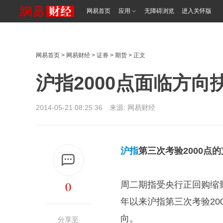
网易首页
应用
无障碍浏览
进入关怀版
网易首页
>
网易财经
>
证券
>
期货
> 正文
沪指2000点面临方向
2014-05-21 08:25:36 来源:
网易财经
沪指
第三次考验2000点
0
周二期指受央行正回购缩
年以来沪指第三次考验2
向。
分享至