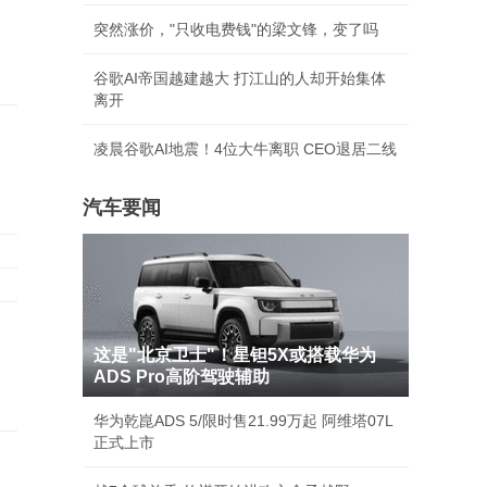
突然涨价，"只收电费钱"的梁文锋，变了吗
谷歌AI帝国越建越大 打江山的人却开始集体
离开
凌晨谷歌AI地震！4位大牛离职 CEO退居二线
汽车要闻
这是"北京卫士"！星钽5X或搭载华为
ADS Pro高阶驾驶辅助
华为乾崑ADS 5/限时售21.99万起 阿维塔07L
正式上市