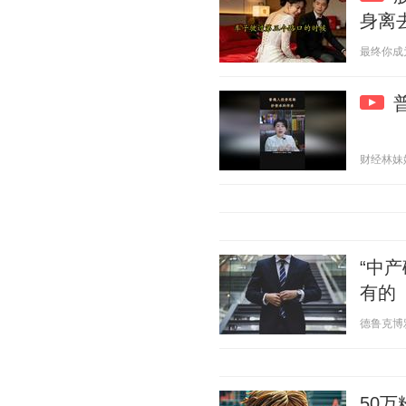
身离
最终你成为了
财经林妹妹 2
“中
有的
德鲁克博雅管
50