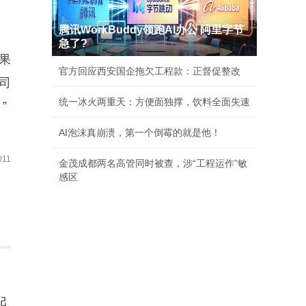
腾讯WorkBuddy领跑AI办公 阿里字节
急了?
果
官方回应西安国企拖欠工程款：正督促整改
司
统一冰火两重天：方便面独撑，饮料全面失速
”
AI泡沫真崩溃，第一个倒霉的就是他！
11
金茂成都两名高管同时被查，涉“工程运作”敏
感区
起