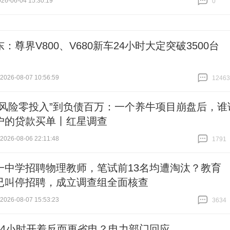
6-06-04 15:30:19
0
跟贴
0
：尊界V800、V680新车24小时大定突破3500台
26-08-07 10:56:59
12463
跟贴
12463
零风险零投入”到负债百万：一个养牛项目崩盘后，谁
户的贷款买单丨红星调查
26-08-06 22:11:48
1791
跟贴
1791
一中学招聘物理教师，笔试前13名均遭淘汰？教育
已叫停招聘，成立调查组全面核查
26-08-07 15:53:23
3634
跟贴
3634
24小时开着反而更省电？电力部门回应