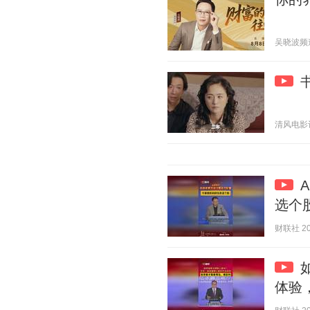
吴晓波频道 2
清风电影记 2
选个
财联社 202
体验