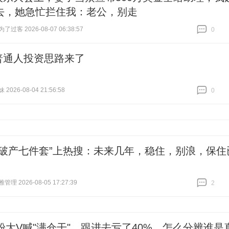
去，她急忙拦住我：老公，别走
过客 2026-08-07 06:38:57
0
跟贴
0
普通人投资思路来了
026-08-04 21:56:58
0
跟贴
0
产破产七件套”上热搜：未来几年，稳住，别浪，保住
理 2026-08-05 17:27:39
2
跟贴
2
万粉大V喊"满仓干"，跟进去亏了40%，怎么分辨谁是