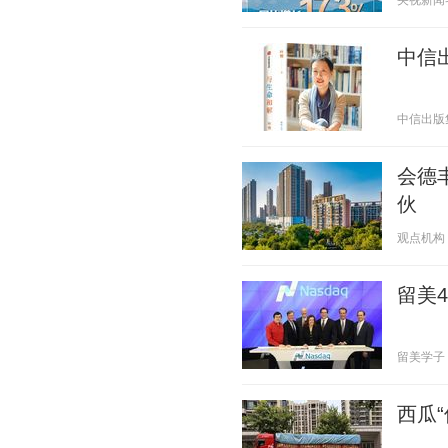
央视新闻客户
中信
中信出版集团
会德丰
伙
观点机构 20
留美
留美学子 20
西瓜“