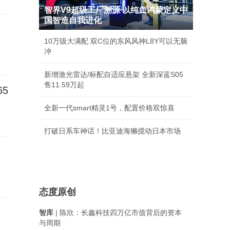
智界V9超级工厂溯源 以纯血鸿蒙定义中
国智造自我进化
10万级大满配 双C位的东风风神L8Y可以无脑
冲
新增激光雷达/标配自适应悬架 全新深蓝S05
售11.59万起
5
全新一代smart精灵1号，配置价格双惊喜
打破日系车神话！比亚迪海獭搅动日本市场
态度原创
智库
| 陈欣：长鑫科技四万亿市值背后的资本
与周期