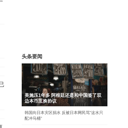
头条要闻
已
美施压1年多 阿根廷还是和中国签了双
边本币互换协议
韩国向日本灾区捐水 反被日本网民骂"这水只
配冲马桶"
真