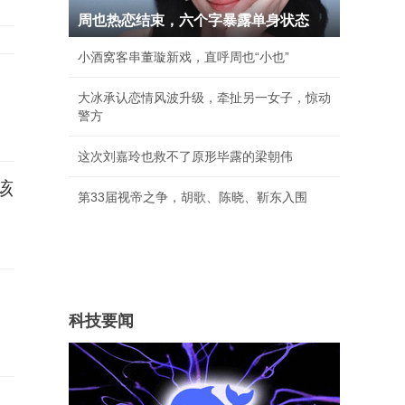
周也热恋结束，六个字暴露单身状态
小酒窝客串董璇新戏，直呼周也“小也”
大冰承认恋情风波升级，牵扯另一女子，惊动
警方
这次刘嘉玲也救不了原形毕露的梁朝伟
该
第33届视帝之争，胡歌、陈晓、靳东入围
科技要闻