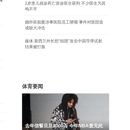
2岁患儿就诊死亡首诊医生获刑 不少医生为其
鸣不平
婚外胚胎案涉事医院员工哽咽:事件对医院造
成较大冲击
媒体:新西兰外长想"组团"攻击中国导弹试射
结果被打脸
体育要闻
去年信誓旦旦3000万 今年NBA查无此