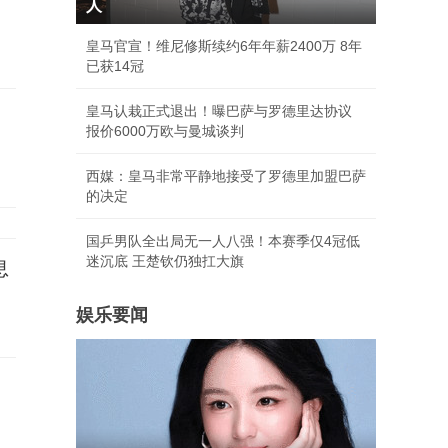
人
皇马官宣！维尼修斯续约6年年薪2400万 8年
已获14冠
皇马认栽正式退出！曝巴萨与罗德里达协议
报价6000万欧与曼城谈判
西媒：皇马非常平静地接受了罗德里加盟巴萨
的决定
国乒男队全出局无一人八强！本赛季仅4冠低
迷沉底 王楚钦仍独扛大旗
息
娱乐要闻