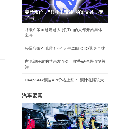
突然涨价，"只收电费钱"的梁文锋，变
了吗
谷歌AI帝国越建越大 打江山的人却开始集体
离开
凌晨谷歌AI地震！4位大牛离职 CEO退居二线
库克卸任后的苹果发布会，哪些硬件最值得关
注
DeepSeek预告API价格上涨：“预计涨幅较大”
汽车要闻