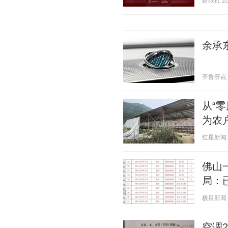
财联社 202
余承东
齐鲁壹点 20
从“
为农
红星新闻 20
佛山
局：
极目新闻 20
空调