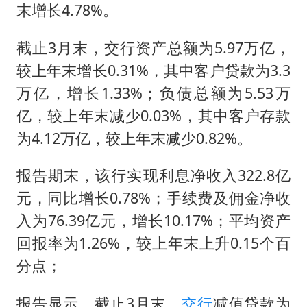
百花奖开幕式
末增长4.78%。
38岁演员求职万岁山NPC成功
截止3月末，交行资产总额为5.97万亿，
老中医：立秋后养心是关键
较上年末增长0.31%，其中客户贷款为3.3
国防部：中国军队坚决反制任何闹海挑衅图谋
万亿，增长1.33%；负债总额为5.53万
我国外贸延续良好增长态势
亿，较上年末减少0.03%，其中客户存款
东航：国内客票提前14天免费退改
为4.12万亿，较上年末减少0.82%。
欧阳娜娜窦靖童好搭
报告期末，该行实现利息净收入322.8亿
夯实基础开新局
元，同比增长0.78%；手续费及佣金净收
入为76.39亿元，增长10.17%；平均资产
回报率为1.26%，较上年末上升0.15个百
分点；
报告显示，截止3月末，
交行
减值贷款为