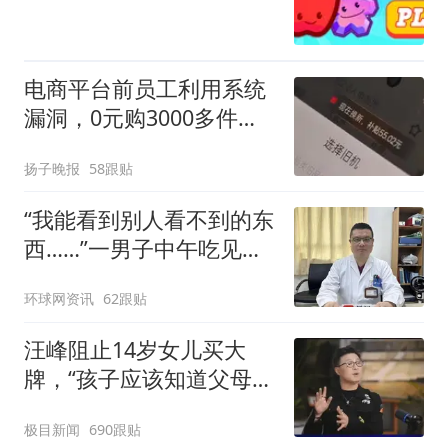
电商平台前员工利用系统
漏洞，0元购3000多件家
电！
扬子晚报
58跟贴
“我能看到别人看不到的东
西……”一男子中午吃见手
青没事，晚上再吃却出现
环球网资讯
62跟贴
幻觉被紧急送医！
汪峰阻止14岁女儿买大
牌，“孩子应该知道父母的
不易”，称自己买衣服80%
极目新闻
690跟贴
都在淘宝