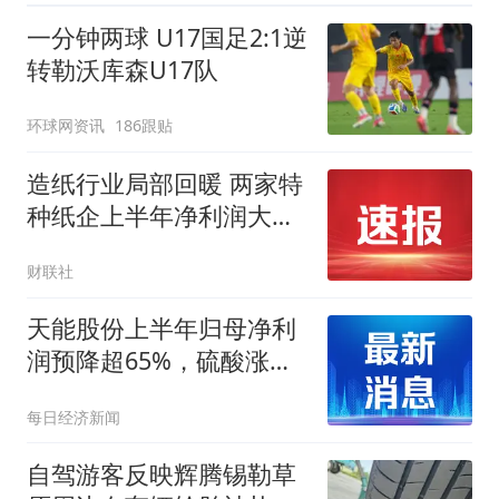
一分钟两球 U17国足2:1逆
转勒沃库森U17队
环球网资讯
186跟贴
造纸行业局部回暖 两家特
种纸企上半年净利润大幅
增长|财报解读
财联社
天能股份上半年归母净利
润预降超65%，硫酸涨价
叠加政策调整挤压盈利空
每日经济新闻
间
自驾游客反映辉腾锡勒草