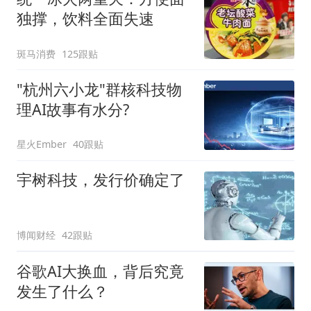
独撑，饮料全面失速
斑马消费
125跟贴
"杭州六小龙"群核科技物
理AI故事有水分?
星火Ember
40跟贴
宇树科技，发行价确定了
博闻财经
42跟贴
谷歌AI大换血，背后究竟
发生了什么？