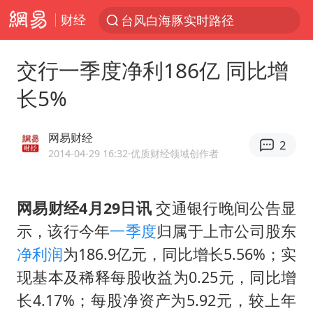
财经
台风白海豚实时路径
“电影+”如何激发千亿级消费新活力？
交行一季度净利186亿 同比增
秘鲁和墨西哥宣布恢复外交关系
长5%
沙特土耳其巴基斯坦签署共同防务协议
中医教你一招提升气血
网易财经
2
全球首个长时储能一体化产业园量产
2014-04-29 16:32
·优质财经领域创作者
四川宜宾市高县4.9级地震致1人死亡
网易财经4月29日讯
交通银行晚间公告显
胜宏科技：股票交易异常波动
示，该行今年
一季度
归属于上市公司股东
中巨芯：上半年归母净利润1405.77万元
净利润
为186.9亿元，同比增长5.56%；实
美股存储板块集体大跌
现基本及稀释每股收益为0.25元，同比增
U17国足点球大战淘汰河床晋级决赛
长4.17%；每股净资产为5.92元，较上年