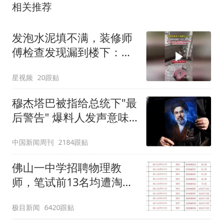
相关推荐
发泡水泥填不满，装修师
傅检查发现漏到楼下：出
风口未延伸到外墙
星视频
20跟贴
穆杰塔巴被指给总统下"最
后警告" 爆料人发声意味
深长
中国新闻周刊
2184跟贴
佛山一中学招聘物理教
师，笔试前13名均遭淘
汰？教育局：已叫停招
极目新闻
6420跟贴
聘，成立调查组全面核查