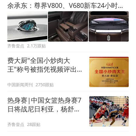
余承东：尊界V800、V680新车24小时大定突破3500台
齐鲁壹点
2.1万跟贴
费大厨"全国小炒肉大
王"称号被指凭视频评出
官方回应
中国新闻周刊
2750跟贴
热身赛|中国女篮热身赛7
日将战尼日利亚，杨舒予
有望出战
齐鲁壹点
28跟贴