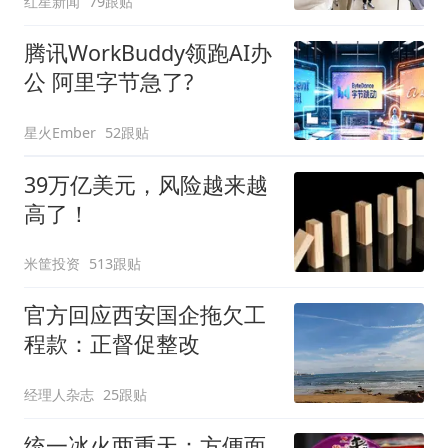
红星新闻
79跟贴
遏制“艺考捷径化”
腾讯WorkBuddy领跑AI办
公 阿里字节急了?
星火Ember
52跟贴
39万亿美元，风险越来越
高了！
米筐投资
513跟贴
官方回应西安国企拖欠工
程款：正督促整改
经理人杂志
25跟贴
统一冰火两重天：方便面