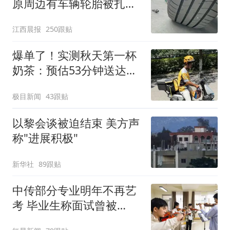
原周边有车辆轮胎被扎，
修理店铺换胎价格高达千
江西晨报
250跟贴
元，官方发布情况通报
爆单了！实测秋天第一杯
奶茶：预估53分钟送达，
实际耗时92分钟
极目新闻
43跟贴
以黎会谈被迫结束 美方声
称"进展积极"
新华社
89跟贴
中传部分专业明年不再艺
考 毕业生称面试曾被
问“如何策划晚会” 专家：