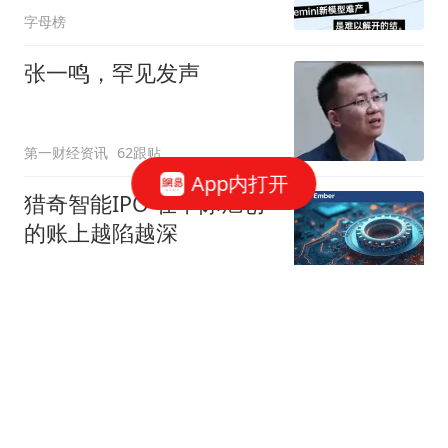
字母榜
张一鸣，罕见发声
第一财经资讯
62跟贴
App内打开
猎奇智能IPO 在中际旭创
的账上越陷越深
星火Ember
85跟贴
商务部：对美国合规性测
试公司采取反制措施
商务部网站