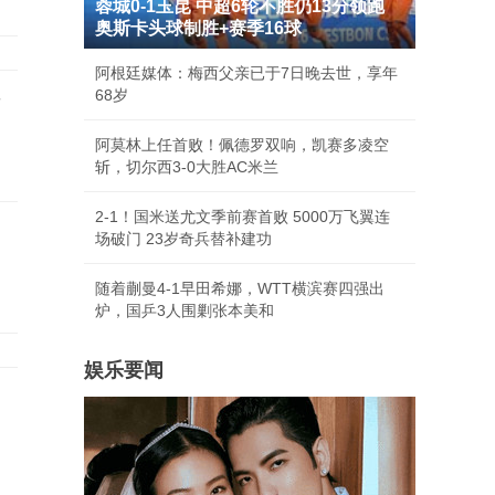
蓉城0-1玉昆 中超6轮不胜仍13分领跑
奥斯卡头球制胜+赛季16球
阿根廷媒体：梅西父亲已于7日晚去世，享年
68岁
后
阿莫林上任首败！佩德罗双响，凯赛多凌空
斩，切尔西3-0大胜AC米兰
2-1！国米送尤文季前赛首败 5000万飞翼连
场破门 23岁奇兵替补建功
随着蒯曼4-1早田希娜，WTT横滨赛四强出
炉，国乒3人围剿张本美和
娱乐要闻