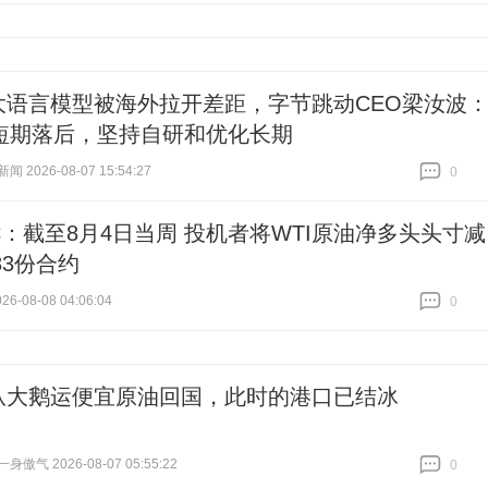
大语言模型被海外拉开差距，字节跳动CEO梁汝波
短期落后，坚持自研和优化长期
 2026-08-07 15:54:27
0
跟贴
0
TC：截至8月4日当周 投机者将WTI原油净多头头寸减
83份合约
6-08-08 04:06:04
0
跟贴
0
从大鹅运便宜原油回国，此时的港口已结冰
傲气 2026-08-07 05:55:22
0
跟贴
0