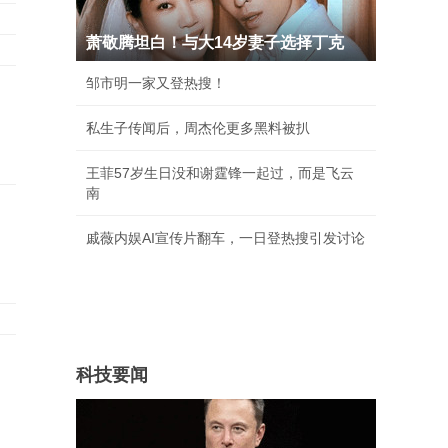
萧敬腾坦白！与大14岁妻子选择丁克
邹市明一家又登热搜！
：
私生子传闻后，周杰伦更多黑料被扒
王菲57岁生日没和谢霆锋一起过，而是飞云
南
戚薇内娱AI宣传片翻车，一日登热搜引发讨论
科技要闻