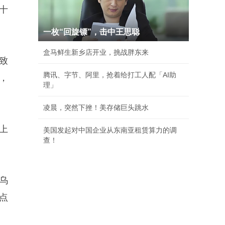
十
一枚“回旋镖”，击中王思聪
盒马鲜生新乡店开业，挑战胖东来
致
腾讯、字节、阿里，抢着给打工人配「AI助
，
理」
凌晨，突然下挫！美存储巨头跳水
上
美国发起对中国企业从东南亚租赁算力的调
查！
乌
点