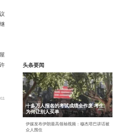
议
继
屋
建许
头条要闻
11
十多万人报名的考试成绩全作废 考生:
为何让别人买单
伊媒发布伊朗最高领袖视频：穆杰塔巴讲话被
众人围住