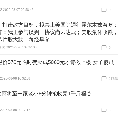
026-08-07 06:58:42
0
跟贴
0
：打击敌方目标，拟禁止美国等通行霍尔木兹海峡
普：我正参与谈判，协议尚未达成；美股集体收跌
芯片股大跌丨每经早参
 2026-08-07 07:20:05
0
跟贴
0
报价570元临时变卦成5060元才肯搬上楼 女子傻眼
26-08-08 10:32:08
21758
跟贴
21758
大雨将至一家老小6分钟抢收完1千斤稻谷
26-08-08 09:17:17
69
跟贴
69