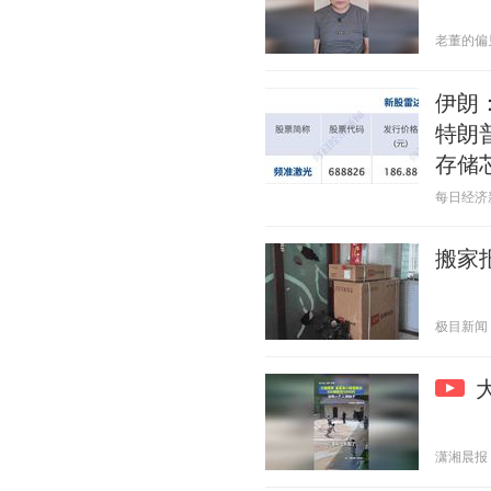
老董的偏见 2
伊朗
特朗
存储
每日经济新闻
搬家
极目新闻 20
潇湘晨报 20