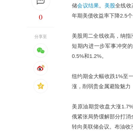
储
会议结果
。
美股
全线收
0
年期美债收益率下降2.5
美股周二全线收高，纳指
分享至
短期内进一步军事冲突的
0.5%和1.2%。
纽约期金大幅收跌1%至
涨，削弱贵金属避险魅力
美原油期货收盘大涨1.
俄紧张局势缓解部分打消
转向美联储会议。布油收涨