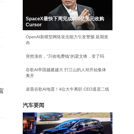
SpaceX最快下周完成600亿美元收购
Cursor
OpenAI新模型网络攻击能力引发警惕 延期发
布
突然涨价，"只收电费钱"的梁文锋，变了吗
谷歌AI帝国越建越大 打江山的人却开始集体
离开
凌晨谷歌AI地震！4位大牛离职 CEO退居二线
富
汽车要闻