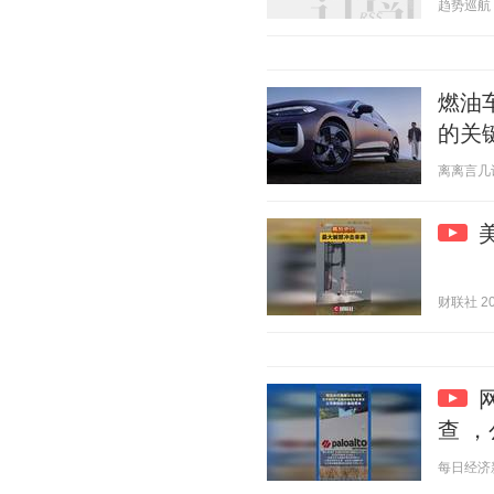
趋势巡航 20
燃油
的关
离离言几许 2
财联社 202
查 
每日经济新闻