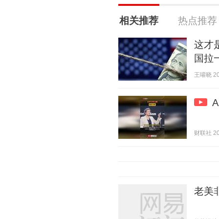
相关推荐
热点推荐
这才
国拉
王嚾晓 202
财联社 202
老美