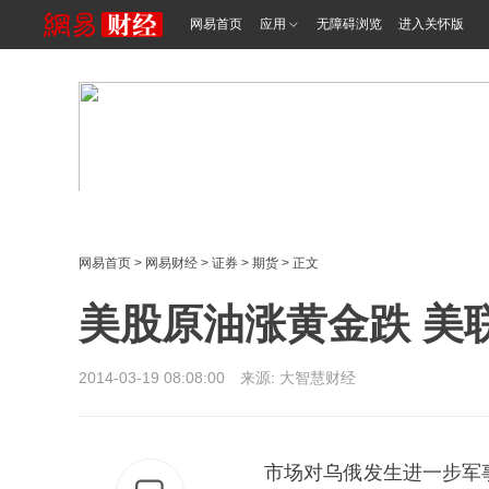
网易首页
应用
无障碍浏览
进入关怀版
网易首页
>
网易财经
>
证券
>
期货
> 正文
美股原油涨黄金跌 美
2014-03-19 08:08:00 来源:
大智慧财经
市场对乌俄发生进一步军