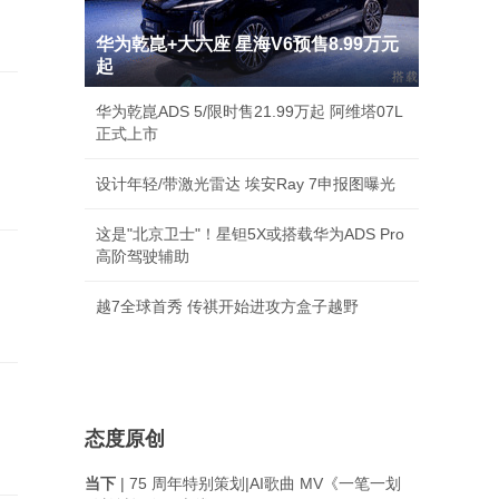
华为乾崑+大六座 星海V6预售8.99万元
起
；
华为乾崑ADS 5/限时售21.99万起 阿维塔07L
，
正式上市
设计年轻/带激光雷达 埃安Ray 7申报图曝光
这是"北京卫士"！星钽5X或搭载华为ADS Pro
高阶驾驶辅助
越7全球首秀 传祺开始进攻方盒子越野
态度原创
当下
| 75 周年特别策划|AI歌曲 MV《一笔一划