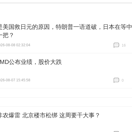
是美国救日元的原因，特朗普一语道破，日本在等
一把？
6-08-08 02:32:04
16
跟贴
16
AMD公布业绩，股价大跌
6-08-07 15:45:58
0
跟贴
0
非农爆雷 北京楼市松绑 这周要干大事？