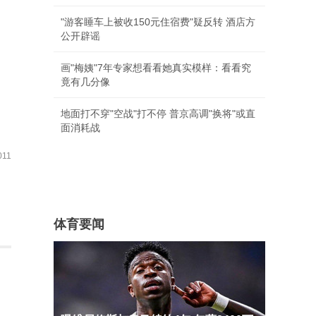
"游客睡车上被收150元住宿费"疑反转 酒店方
公开辟谣
画"梅姨"7年专家想看看她真实模样：看看究
竟有几分像
地面打不穿"空战"打不停 普京高调"换将"或直
面消耗战
11
体育要闻