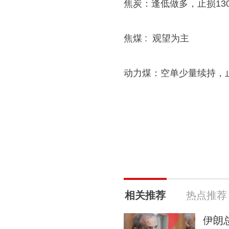
焦炭：逢低做多，止损130
焦煤 : 观望为主
动力煤：空单少量续持，止
相关推荐
热点推荐
伊朗