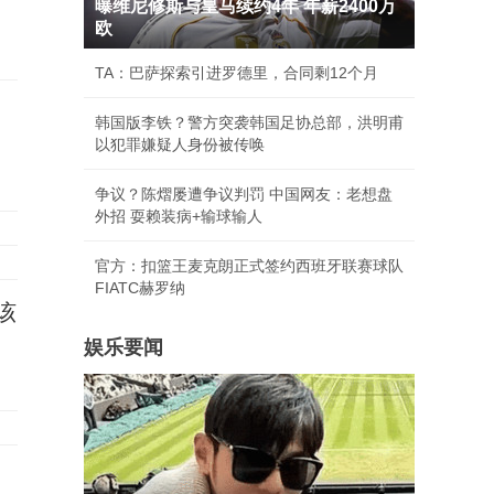
曝维尼修斯与皇马续约4年 年薪2400万
欧
TA：巴萨探索引进罗德里，合同剩12个月
韩国版李铁？警方突袭韩国足协总部，洪明甫
以犯罪嫌疑人身份被传唤
争议？陈熠屡遭争议判罚 中国网友：老想盘
外招 耍赖装病+输球输人
官方：扣篮王麦克朗正式签约西班牙联赛球队
FIATC赫罗纳
该
娱乐要闻