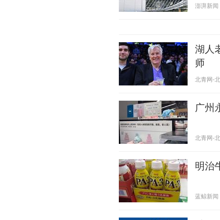
澎湃新闻 20
湖人
师
北青网-北京
广州
北青网-北京
明治
蓝鲸新闻 20