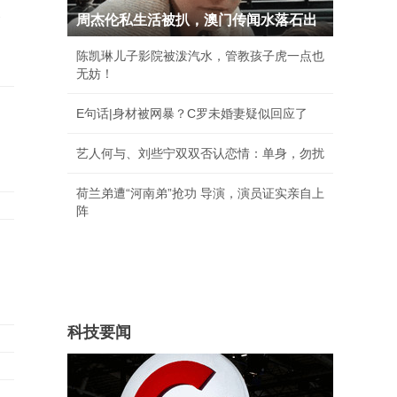
承
周杰伦私生活被扒，澳门传闻水落石出
陈凯琳儿子影院被泼汽水，管教孩子虎一点也
无妨！
E句话|身材被网暴？C罗未婚妻疑似回应了
艺人何与、刘些宁双双否认恋情：单身，勿扰
荷兰弟遭“河南弟”抢功 导演，演员证实亲自上
阵
科技要闻