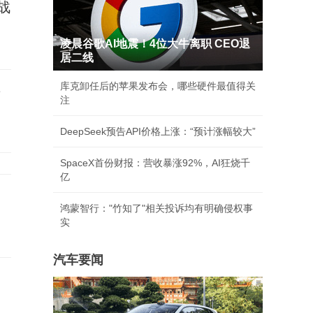
战
凌晨谷歌AI地震！4位大牛离职 CEO退
居二线
库克卸任后的苹果发布会，哪些硬件最值得关
事
注
DeepSeek预告API价格上涨：“预计涨幅较大”
SpaceX首份财报：营收暴涨92%，AI狂烧千
亿
鸿蒙智行："竹知了"相关投诉均有明确侵权事
实
汽车要闻