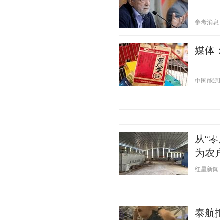
参考消息 20
媒体
中国能源网 2
从“
为农
红星新闻 20
泰航