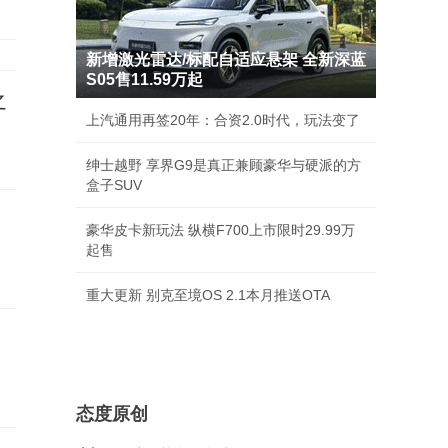
新增激光雷达/标配自适应悬架 全新深蓝
S05售11.59万起
之
上汽通用再签20年：合资2.0时代，玩法变了
绅士越野 享界G9是真正兼顾豪华与硬派的方
盒子SUV
豪华皮卡新玩法 纵横F700上市限时29.99万
起售
重大更新 别克至境OS 2.1本月推送OTA
态度原创