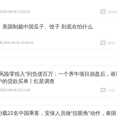
26-08-06 11:05:53
16791
跟贴
16791
：美国制裁中国瓜子、饺子 到底在怕什么
026-08-06 10:48:04
4014
跟贴
4014
零风险零投入”到负债百万：一个养牛项目崩盘后，谁
户的贷款买单丨红星调查
26-08-06 22:11:48
1312
跟贴
1312
拒载22名中国乘客，安保人员做“拉眼角”动作，泰国