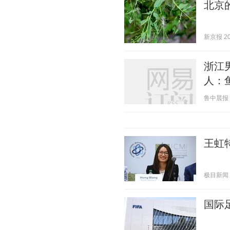
北京
新京报 202
浙江
人：
鲁中晨报 20
王虹
极目新闻 20
国际