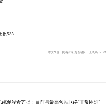
0
损533
本文来源：网易财经 责任编辑： 王晓易_NE00
总统佩泽希齐扬：目前与最高领袖联络"非常困难"