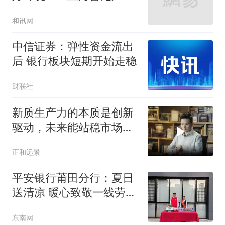
打“代理维权”敲诈犯罪、
和讯网
筑牢金融法治屏障
中信证券：弹性资金流出
后 银行板块短期开始走稳
财联社
新质生产力的本质是创新
驱动，未来能站稳市场的
企业，一定是坚持全方位
正和远景
创新的企业
平安银行莆田分行：夏日
送清凉 暖心致敬一线劳动
者
东南网