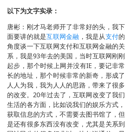
世界第1特鲁姆普斯诺克中国赛一轮游
以下为文字实录：
云南一男子胃中取出180颗铁钉
以军士兵把枪口对准中国记者
唐彬：刚才马老师开了非常好的头，我下
景区回应“麦积山石窟看完需2000元”
面要讲的就是
互联网
金融
，我是从
支付
的
曹颖儿子首次演长剧
角度谈一下互联网支付和互联网金融的关
系，我是93年去的美国，当时互联网刚刚
全球最大级别运输船通过长江大桥
起步，那个时候上网并没有IE，要记非常
奋力开创中国式现代化建设新局面
长的地址，那个时候非常的新奇，形成了
人人为我，我为人人的思路，带来了很多
的改变。20年过去了，互联网改变了我们
生活的各方面，比如说我们的娱乐方式，
获取信息的方式，不需要去图书馆了，但
是还有很多东西没有改变，尤其是关系到