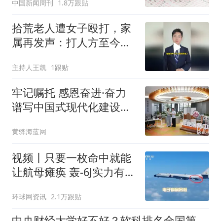
中国新闻周刊
1.8万跟贴
拾荒老人遭女子殴打，家
属再发声：打人方至今未
支付医药费，社区干部帮
主持人王凯
1跟贴
忙垫付一万多元
牢记嘱托 感恩奋进·奋力
谱写中国式现代化建设河
北篇章丨抓改革优服务，
黄骅海蓝网
打造一流营商环境
视频丨只要一枚命中就能
让航母瘫痪 轰-6J实力有多
强？
环球网资讯
2.1万跟贴
中央财经大学好不好？软科排名全国第一，这个学院有多强？