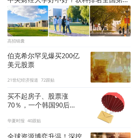
高招锦囊
伯克希尔罕见爆买200亿
美元股票
21世纪经济报道
72跟贴
买不起房子、股票涨
70％，一个韩国90后
的“突围”
华夏时报
40跟贴
全球资源博弈升温！深挖