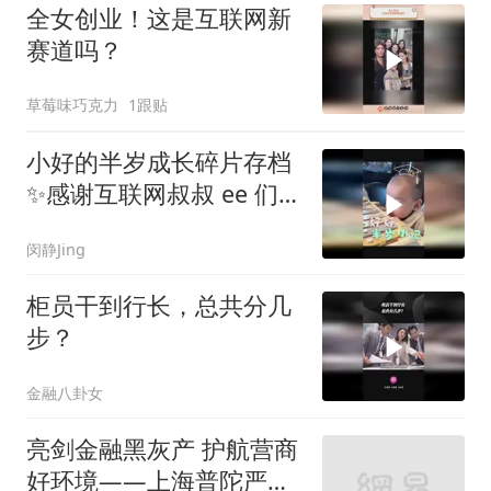
全女创业！这是互联网新
赛道吗？
草莓味巧克力
1跟贴
小好的半岁成长碎片存档
✨感谢互联网叔叔 ee 们的
喜欢呀～
闵静Jing
柜员干到行长，总共分几
步？
金融八卦女
亮剑金融黑灰产 护航营商
好环境——上海普陀严