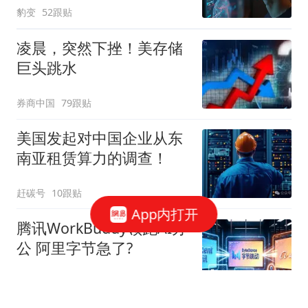
豹变
52跟贴
凌晨，突然下挫！美存储
巨头跳水
券商中国
79跟贴
美国发起对中国企业从东
南亚租赁算力的调查！
赶碳号
10跟贴
App内打开
腾讯WorkBuddy领跑AI办
公 阿里字节急了?
星火Ember
80跟贴