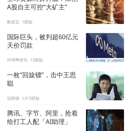
A股自主可控“大矿主”
数据宝
1跟贴
国际巨头，被判超60亿元
天价罚款
环球网资讯
15跟贴
一枚“回旋镖”，击中王思
聪
说财猫
1315跟贴
腾讯、字节、阿里，抢着
给打工人配「AI助理」