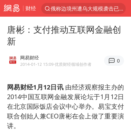
财经
上半年我国经营主体结构持续优化
于东来回应胖东来近25年老店年底关闭
唐彬：支付推动互联网金融创
《披荆斩棘2026》阵容官宣
新
白海豚北上或致京津冀暴雨
国足U17与阿森纳决赛取消 并列冠军
网易财经
0
香港刷新1884年以来最高气温纪录
2014-01-12 15:09
·优质财经领域创作者
新疆一婚礼线上邀请引热议
网易财经1月12日讯
由经济观察报主办的
美将每月供乌爱国者拦截导弹
2014中国互联网金融发展论坛于1月12日
《龙餐馆》 冲奖
在北京国际饭店会议中心举办。易宝支付
构建更高水平的全民健身公共服务体系
联合创始人兼CEO唐彬在会上做了重要演
上门女婿出轨女邻居多年被判重婚罪
讲。