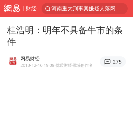
财经
河南重大刑事案嫌疑人落网
马克·艾伦退出斯诺克中国公开赛
桂浩明：明年不具备牛市的条
视频丨中国东方电气集团原党组副书记、董事宋致远被查
件
金饰克价一夜涨回1300元
梁家辉：到内地拍戏不是北上是回归
网易财经
275
白海豚将正面袭击贯穿浙江
2013-12-16 19:08
·优质财经领域创作者
酒店回应车内过夜被收150元
牛津大学一纸声明甩不了锅
新疆景区自驾服务费改为按车收费
香港宏福苑火灾或由烟头引起
浙江台州《告全体市民书》