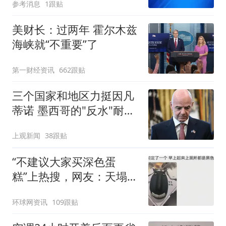
参考消息
1跟贴
美财长：过两年 霍尔木兹
海峡就“不重要”了
第一财经资讯
662跟贴
三个国家和地区力挺因凡
蒂诺 墨西哥的"反水"耐人
寻味
上观新闻
38跟贴
“不建议大家买深色蛋
糕”上热搜，网友：天塌
了！
环球网资讯
109跟贴