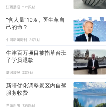
修理店铺换胎价格高达千
江西晨报
575跟贴
元，官方发布情况通报
“含人量”10%，医生革自
己的命？
中国新闻周刊
24跟贴
牛津百万项目被指草台班
子学员退款
潇湘晨报
55跟贴
新疆优化调整景区内自驾
服务收费
界面新闻
128跟贴