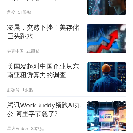
豹变
51跟贴
凌晨，突然下挫！美存储
巨头跳水
券商中国
20跟贴
美国发起对中国企业从东
南亚租赁算力的调查！
赶碳号
1跟贴
腾讯WorkBuddy领跑AI办
公 阿里字节急了?
星火Ember
80跟贴