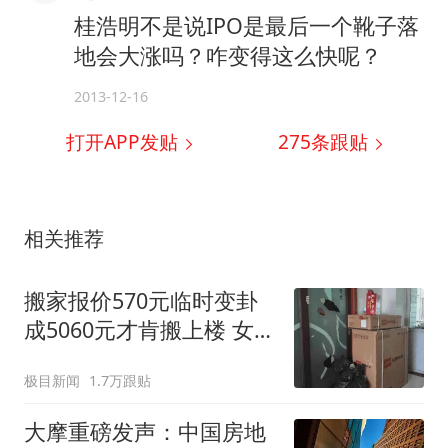
桂浩明不是说IPO是最后一个靴子落
地会大涨吗？咋变得这么快呢？
2013-12-16
打开APP发贴
275
条跟贴
相关推荐
搬家报价570元临时变卦
成5060元才肯搬上楼 女子
傻眼
极目新闻
1.7万跟贴
大摩重磅发声：中国房地