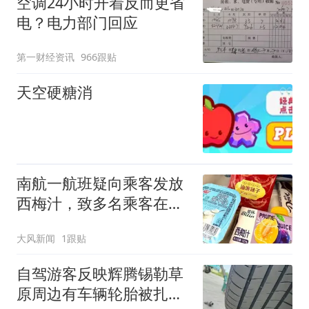
空调24小时开着反而更省
电？电力部门回应
第一财经资讯
966跟贴
天空硬糖消
南航一航班疑向乘客发放
西梅汁，致多名乘客在飞
行途中排队上厕所！乘
大风新闻
1跟贴
客：机上100多人只有2个
厕所；客服回应：并非每
自驾游客反映辉腾锡勒草
架飞机都会发放西梅汁
原周边有车辆轮胎被扎，