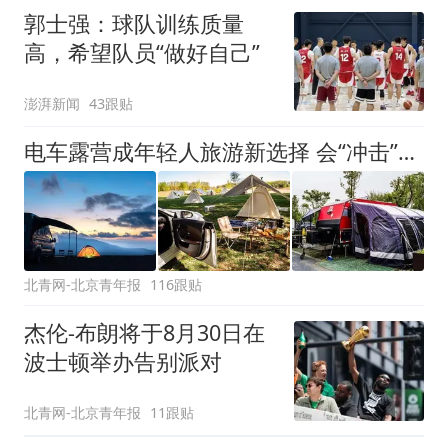
郭士强：球队训练质量
高，希望队员“做好自己”
澎湃新闻
43跟贴
电车露营成年轻人旅游新选择 会“冲击”传统住宿业吗？
北青网-北京青年报
116跟贴
杰伦-布朗将于8月30日在
波士顿举办告别派对
北青网-北京青年报
11跟贴