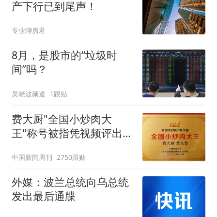
产下行已到尾声！
专业聊房君
8月，是股市的“垃圾时
间”吗？
吴晓波频道
1跟贴
费大厨"全国小炒肉大
王"称号被指凭视频评出
官方回应
中国新闻周刊
2750跟贴
外媒：波兰总统向乌总统
发出最后通牒