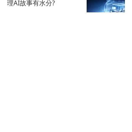
理AI故事有水分?
星火Ember
40跟贴
宇树科技，发行价确定了
博闻财经
36跟贴
谷歌AI大换血，背后究竟
发生了什么？
字母榜
张一鸣，罕见发声
热搜