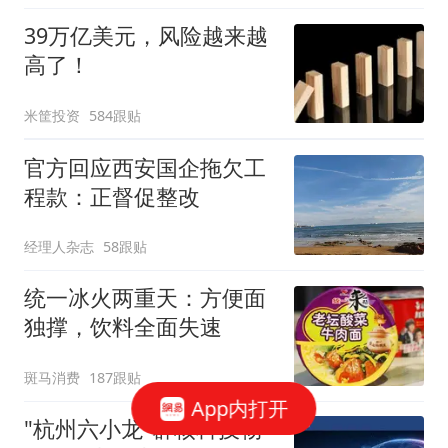
39万亿美元，风险越来越
高了！
米筐投资
584跟贴
官方回应西安国企拖欠工
程款：正督促整改
经理人杂志
58跟贴
统一冰火两重天：方便面
独撑，饮料全面失速
斑马消费
187跟贴
App内打开
"杭州六小龙"群核科技物