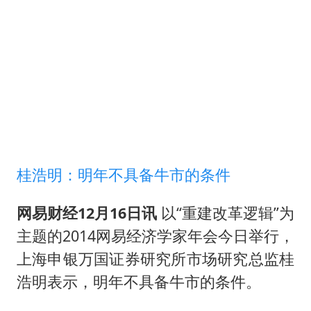
西贝创始人贾国龙押注鲜羊赛道
“不怕六爷挂得多 就怕六爷挂一颗”
董璇小酒窝朵朵为佟丽娅庆生
36岁男演员成景区NPC后人气爆棚
人民的健康、体质、幸福一脉相承
桂浩明：明年不具备牛市的条件
网易财经12月16日讯
以“重建改革逻辑”为
主题的2014网易经济学家年会今日举行，
上海申银万国证券研究所市场研究总监桂
浩明表示，明年不具备牛市的条件。