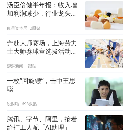
汤臣倍健半年报：收入增
加利润减少，行业龙头的
AB面
红星资本局
3跟贴
奔赴大师赛场，上海劳力
士大师赛球童选拔活动启
动
澎湃新闻
1跟贴
一枚“回旋镖”，击中王思
聪
说财猫
693跟贴
腾讯、字节、阿里，抢着
给打工人配「AI助理」