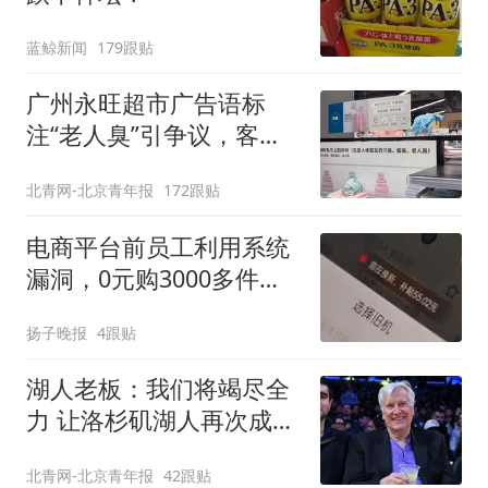
蓝鲸新闻
179跟贴
广州永旺超市广告语标
注“老人臭”引争议，客服
回应
北青网-北京青年报
172跟贴
电商平台前员工利用系统
漏洞，0元购3000多件家
电！
扬子晚报
4跟贴
湖人老板：我们将竭尽全
力 让洛杉矶湖人再次成为
冠军之师
北青网-北京青年报
42跟贴