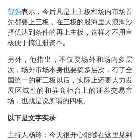
女子开一天一夜空调后二氧化碳中毒
贺强
表示，今后凡是上主板和场内市场首
台风白海豚最新路径研判来了
先都要上三板，在三板的股海里大浪淘沙
择优达到条件的再上主板，这样才不用审
船舶避风项目停工 多地全力防台风
核便于搞注册资本。
我国编制完成新版全月地质图
男子结婚8年发现3个女儿均非亲生
另外，他指出，不仅要场外和场内多层
消费新图景｜多举措提升消费体验 释放夏日经济活力
次，场外市场本身也要搞多层次，有了全
国统一的新三板以后，实际上还要大力发
奋进开新局 实干挑大梁
展区域性的和券商柜台上的证券交易市
场，也就是说所谓的四板。
以下是文字实录
主持人杨玲：今天很开心能够在这里见到