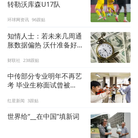
转勒沃库森U17队
环球网资讯
96跟贴
知情人士：若未来几周通
胀数据偏热 沃什准备好加
息
财联社
238跟贴
中传部分专业明年不再艺
考 毕业生称面试曾被
问“如何策划晚会” 专家：
红星新闻
3跟贴
遏制“艺考捷径化”
世界给“__在中国”填新词