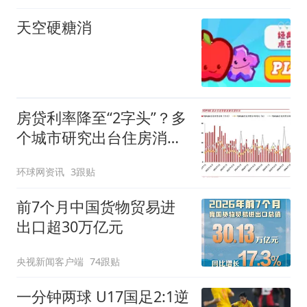
天空硬糖消
房贷利率降至“2字头”？多
个城市研究出台住房消费
提振举措
环球网资讯
3跟贴
前7个月中国货物贸易进
出口超30万亿元
央视新闻客户端
74跟贴
一分钟两球 U17国足2:1逆