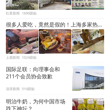
红星新闻
1690跟贴
很多人爱吃，竟然是假的！上海多家热门餐饮店被曝光，网友热议
上观新闻
1024跟贴
国际足联：向理事会和
211个会员协会致歉
澎湃新闻
510跟贴
明治牛奶，为何中国市场
跌下神坛？