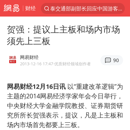
泰交通部副部长回应中国游客遭歧视
财经
夜幕落下 运动上场
1岁宝宝碰坏纸巾盒 宝妈被索赔924元
贺强：提议上主板和场内市场
台风白海豚环流面积近似13个浙江
须先上三板
Meta被判支付5.67亿美元
网易财经
台风白海豚逼近 暴雨大暴雨来袭
90
2013-12-16 17:47
·优质财经领域创作者
OpenAI为免费用户升级GPT-5.6 Luna
47岁妈妈突然产女 26岁女儿：很震惊
网易财经12月16日讯
以“重建改革逻辑”为
中国稀土盘中涨停
主题的2014网易经济学家年会今日举行，
日本广岛民众举行游行反对政府行径
中央财经大学金融学院教授、证券期货研
究所所长贺强表示，提议，凡是上主板和
21楼高空抛物嫌疑人被拘留
场内市场首先都要上三板。
实探山东最热的“中国蔬菜之乡”