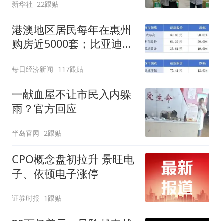
新华社
22跟贴
港澳地区居民每年在惠州
购房近5000套；比亚迪销
量跻身全球车企第六丨大
每日经济新闻
117跟贴
湾区财经早参
一献血屋不让市民入内躲
雨？官方回应
半岛官网
2跟贴
CPO概念盘初拉升 景旺电
子、依顿电子涨停
证券时报
1跟贴