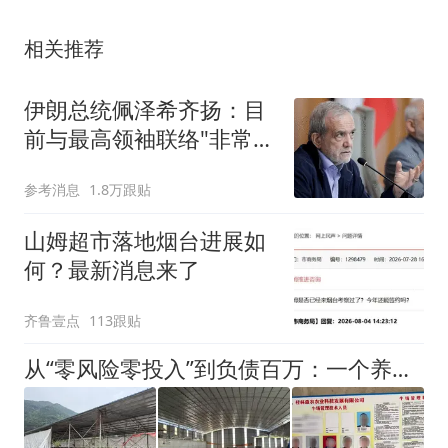
相关推荐
伊朗总统佩泽希齐扬：目
前与最高领袖联络"非常困
难"
参考消息
1.8万跟贴
山姆超市落地烟台进展如
何？最新消息来了
齐鲁壹点
113跟贴
从“零风险零投入”到负债百万：一个养牛项目崩盘后，谁该为农户的贷款买单丨红星调查