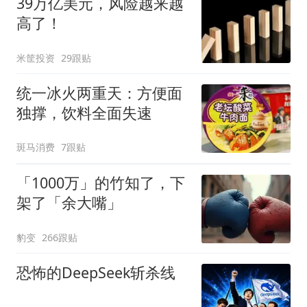
39万亿美元，风险越来越
高了！
米筐投资
29跟贴
统一冰火两重天：方便面
独撑，饮料全面失速
斑马消费
7跟贴
「1000万」的竹知了，下
架了「余大嘴」
豹变
266跟贴
恐怖的DeepSeek斩杀线