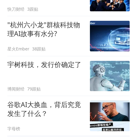
快刀财经
3跟贴
"杭州六小龙"群核科技物
理AI故事有水分?
星火Ember
38跟贴
宇树科技，发行价确定了
博闻财经
79跟贴
谷歌AI大换血，背后究竟
发生了什么？
字母榜