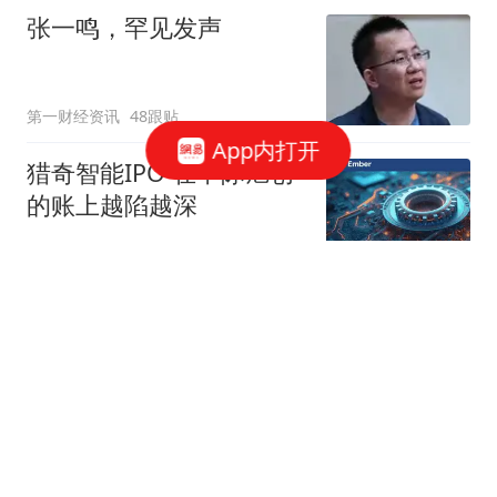
张一鸣，罕见发声
第一财经资讯
48跟贴
App内打开
猎奇智能IPO 在中际旭创
的账上越陷越深
星火Ember
85跟贴
商务部：对美国合规性测
试公司采取反制措施
商务部网站
三星电子、SK海力士CEO
被立案调查