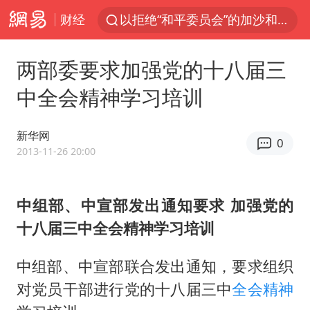
财经
以拒绝“和平委员会”的加沙和平计划
浙江省甬江发生2026年第1号洪水
两部委要求加强党的十八届三
独闯南太行的失联女生最后轨迹已确认
中全会精神学习培训
美将每月供乌爱国者拦截导弹
全球最大级别运输船通过长江大桥
新华网
0
央视新主播李秋莹母校发文祝贺
2013-11-26 20:00
上门女婿出轨女邻居多年被判重婚罪
中组部、中宣部发出通知要求 加强党的
国足U17与阿森纳决赛取消 并列冠军
十八届三中全会精神学习培训
香港刷新1884年以来最高气温纪录
上海全力守护市民“菜篮子”
中组部、中宣部联合发出通知，要求组织
暑期研学游升温 在旅途中增长知识
对党员干部进行党的十八届三中
全会
精神