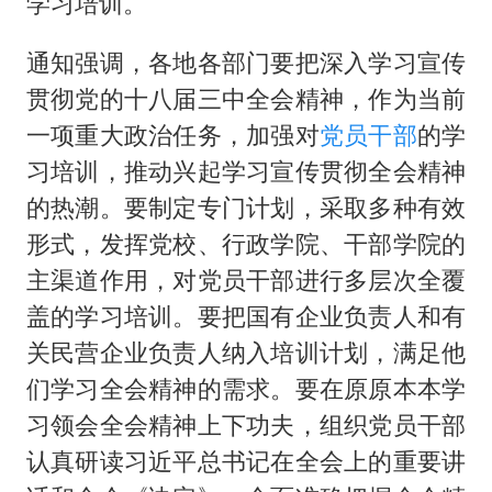
学习培训。
猫咪过火把节被抹成黑猫
宝妈给四胞胎取名平安喜乐
通知强调，各地各部门要把深入学习宣传
BLG经理辟谣Bin离队
贯彻党的十八届三中全会精神，作为当前
总书记点赞的非遗苗绣焕发新生机
一项重大政治任务，加强对
党员干部
的学
习培训，推动兴起学习宣传贯彻全会精神
的热潮。要制定专门计划，采取多种有效
形式，发挥党校、行政学院、干部学院的
主渠道作用，对党员干部进行多层次全覆
盖的学习培训。要把国有企业负责人和有
关民营企业负责人纳入培训计划，满足他
们学习全会精神的需求。要在原原本本学
习领会全会精神上下功夫，组织党员干部
认真研读习近平总书记在全会上的重要讲