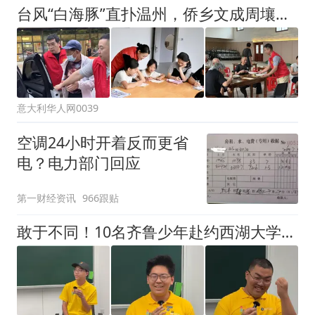
台风“白海豚”直扑温州，侨乡文成周壤这样守护“一老一小”
意大利华人网0039
空调24小时开着反而更省
电？电力部门回应
第一财经资讯
966跟贴
敢于不同！10名齐鲁少年赴约西湖大学！他们是谁？为何而选？