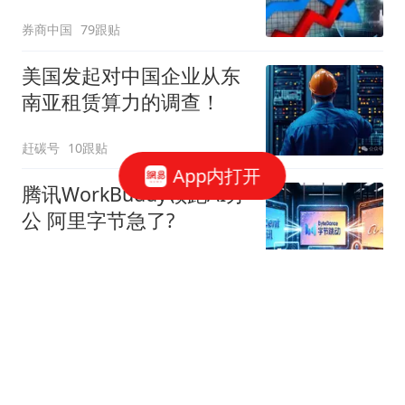
券商中国
79跟贴
美国发起对中国企业从东
南亚租赁算力的调查！
赶碳号
10跟贴
App内打开
腾讯WorkBuddy领跑AI办
公 阿里字节急了?
星火Ember
80跟贴
39万亿美元，风险越来越
高了！
米筐投资
595跟贴