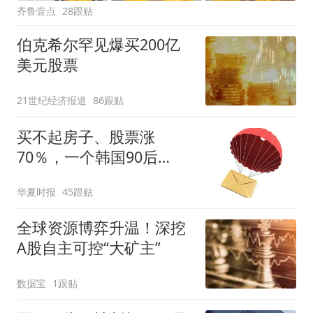
齐鲁壹点
28跟贴
伯克希尔罕见爆买200亿
美元股票
21世纪经济报道
86跟贴
买不起房子、股票涨
70％，一个韩国90后
的“突围”
华夏时报
45跟贴
全球资源博弈升温！深挖
A股自主可控“大矿主”
数据宝
1跟贴