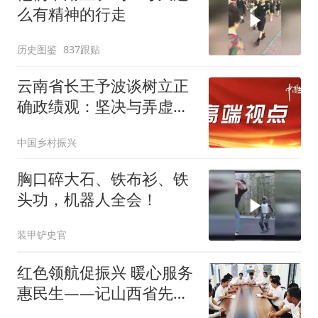
么有精神的行走
历史图鉴
837跟贴
云南省长王予波谈树立正
确政绩观：坚决与弄虚作
假、敷衍塞责的问题作斗
中国乡村振兴
争
胸口碎大石、铁布衫、铁
头功，机器人全会！
装甲铲史官
红色领航促振兴 暖心服务
惠民生——记山西省先进
基层党组织、小店区北格