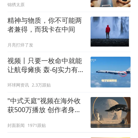
锦绣太原
镇西蒲村党总支
精神与物质，你不可能两
者兼得，而我卡在中间
月亮打烊了发
视频丨只要一枚命中就能
让航母瘫痪 轰-6J实力有多
强？
环球网资讯
2.3万跟贴
"中式天庭"视频在海外收
获500万播放 创作者身份
披露
封面新闻
1971跟贴