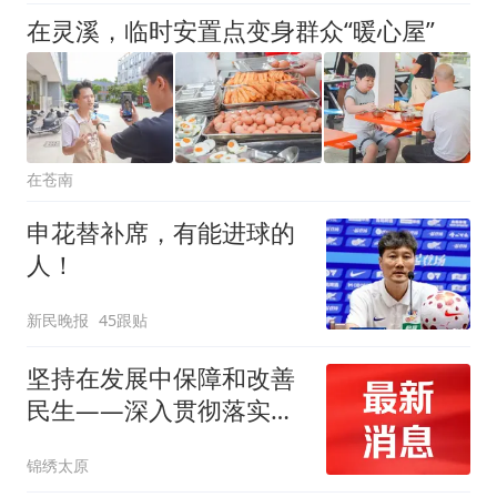
在灵溪，临时安置点变身群众“暖心屋”
在苍南
申花替补席，有能进球的
人！
新民晚报
45跟贴
坚持在发展中保障和改善
民生——深入贯彻落实省
委十二届十二次全会精神
锦绣太原