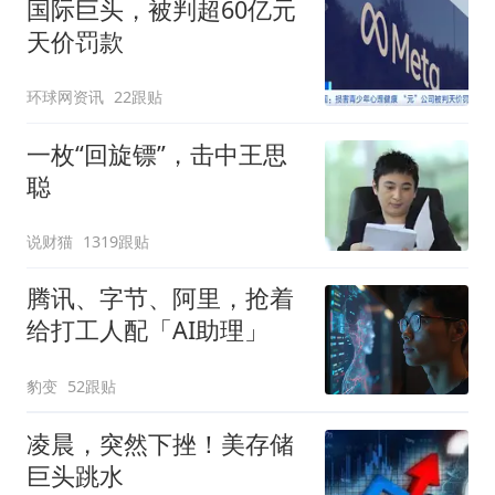
国际巨头，被判超60亿元
天价罚款
环球网资讯
22跟贴
一枚“回旋镖”，击中王思
聪
说财猫
1319跟贴
腾讯、字节、阿里，抢着
给打工人配「AI助理」
豹变
52跟贴
凌晨，突然下挫！美存储
巨头跳水