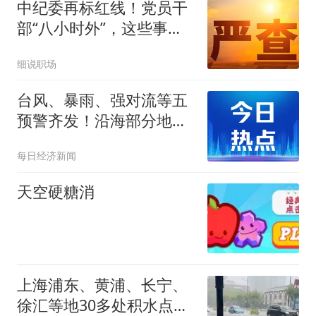
中纪委再标红线！党员干
部“八小时外”，这些事都
不能干
细说职场
台风、暴雨、强对流等五
预警齐发！沿海部分地区
将有特大暴雨，浙江省委
每日经济新闻
书记王浩：全省各级党员
干部，以最快速度到最危
天空硬糖消
险点、到最关键处
上海浦东、黄浦、长宁、
徐汇等地30多处积水点正