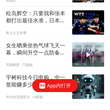
韩游纪
松岛辉空：只要我和张本
都打出最佳水准，日本拥
有战胜中国的实力
寒士之言本尊
女生晒乘坐热气球飞天一
幕，瞬间升空一点防备都
没有
无限鹤壁
77跟贴
宇树科技今日申购，中一
签能赚多少？
App内打开
华尔街见闻官方
10跟贴
经济日报：美企为何联名