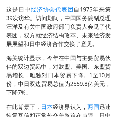
医疗垃圾做手机壳 这也是谋财害命
这是日中
经济协会
代表团
自1975年来第
武契奇：欧洲已处于大战边缘
39次访华。访问期间，中国国务院副总理
经销商证实雪佛兰已暂停在华新车销售
汪洋及有关中国政府部门负责人会见了代
7月CPI同比上涨0.5% 经济内生增长动力持续增强
表团，双方就经济结构改革、未来经济发
部分银行上调存款利率
展展望和日中经济合作交换了意见。
货车高速制动失灵 交警护航化险为夷
海关统计显示，今年在中国与主要贸易伙
白海豚突然大拐弯 走出罕见路线
伴的双边贸易中，对欧盟、美国、东盟贸
下党之路
易增长，唯独对日本贸易下降。1至10月
份，中日双边贸易总值为2559.8亿美元，
下降7%。
在此背景下，
日本
经济界认为，
两国
迅速
恢复互信和正常外交关系迫在眉睫。日中