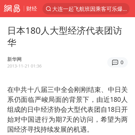
财经
大连一起飞航班因乘客可乐爆瓶折返
新能源汽车产业链提速
日本180人大型经济代表团访
SK海力士回应“或出售重庆工厂”传闻
华
辽宁28名务农人员中暑死亡？官方辟谣
费大厨不自称“大王”了
新华网
0
中央气象台继续发布暴雨橙警
2013-11-21 01:36
独闯南太行失联女子遗体已找到
在中共十八届三中全会刚刚结束、中日关
血指纹匹配成功，20年悬案告破！凶手被执行死刑
系仍面临严峻局面的背景下，由近180人
相声演员李晓龙因病去世 年仅38岁
组成的日中经济协会大型代表团自18日开
演员秦焰去世 曾出演《狂飙》
始对中国进行为期7天的访问，希望为两
“还不如不放假”
国经济寻找持续发展的机遇。