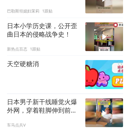
多少人能及他？
巴勒斯坦媳妇茉莉
1跟贴
日本小学历史课，公开歪
曲日本的侵略战争史！
新热点百态
1跟贴
天空硬糖消
日本男子新干线睡觉火爆
外网，穿着鞋脚伸到前座
网友大骂素质低下
车马点兵V