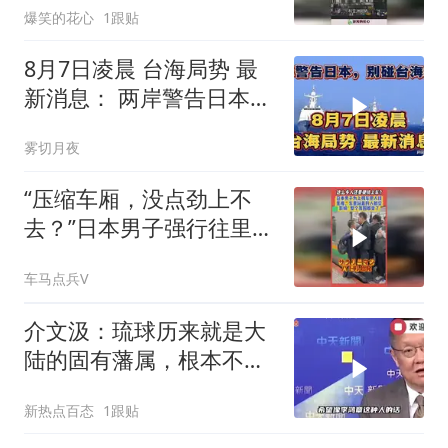
爆笑的花心
1跟贴
8月7日凌晨 台海局势 最
新消息： 两岸警告日本，
别碰台海红线！
雾切月夜
“压缩车厢，没点劲上不
去？”日本男子强行往里推
人挤上列车
车马点兵V
介文汲：琉球历来就是大
陆的固有藩属，根本不是
日本的领土，是李鸿章把
新热点百态
1跟贴
它弄丢了！