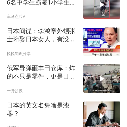
6名中学生霸凌1小学生并
拍摄视频
车马点兵V
日本间谍：李鸿章外甥张
士珩娶日本女人，有没有
关系？
悦悦知识分享
俄军导弹砸丰田仓库：炸
的不只是零件，更是日本
和北约的脸
一身骄傲
日本的英文名凭啥是漆
器？