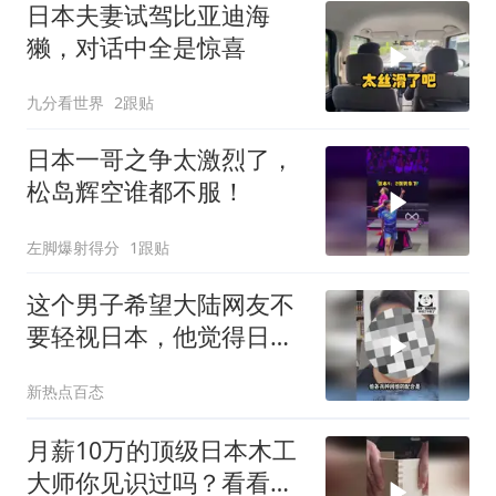
日本夫妻试驾比亚迪海
獭，对话中全是惊喜
九分看世界
2跟贴
日本一哥之争太激烈了，
松岛辉空谁都不服！
左脚爆射得分
1跟贴
这个男子希望大陆网友不
要轻视日本，他觉得日本
的军事实力远超想象，战
新热点百态
力已经超过英国和法国
了！
月薪10万的顶级日本木工
大师你见识过吗？看看有