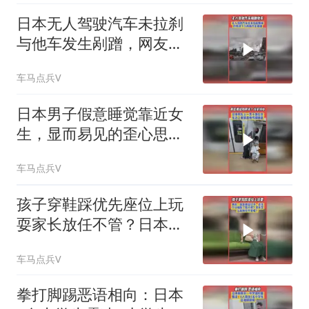
日本无人驾驶汽车未拉刹
与他车发生剐蹭，网友：
算车主责任吗？
车马点兵V
日本男子假意睡觉靠近女
生，显而易见的歪心思，
网友：掩耳盗铃
车马点兵V
孩子穿鞋踩优先座位上玩
耍家长放任不管？日本列
车上一幕网友不满
车马点兵V
拳打脚踢恶语相向：日本