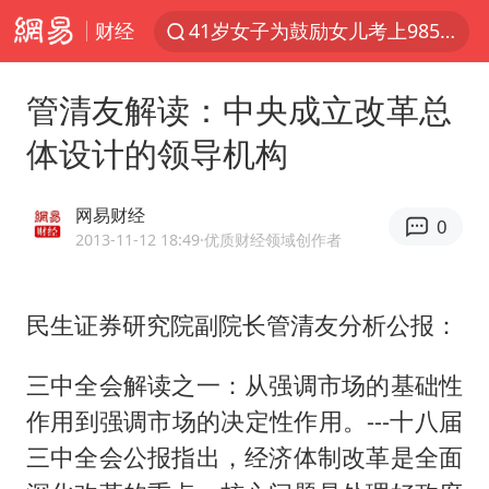
财经
41岁女子为鼓励女儿考上985研究生
郑国霖回应去景区上班被保安拦下
管清友解读：中央成立改革总
陕西柞水突发泥石流致1死2失联
体设计的领导机构
24小时不关空调 电费反而更低？
“梅姨”已是老年人 死刑或适用受限
网易财经
0
“事业单位招聘不是人情买卖”
2013-11-12 18:49
·优质财经领域创作者
杭州一小区17楼玻璃幕墙爆裂
民生证券研究院副院长管清友分析公报：
南大数院院长疑辞职信里写不想干了
美国退回1000亿美元关税
三中全会解读之一：从强调市场的基础性
闪电劈中电线炸出一条火花
作用到强调市场的决定性作用。---十八届
李亚鹏向地铁吐血女孩捐99999元
三中全会公报指出，经济体制改革是全面