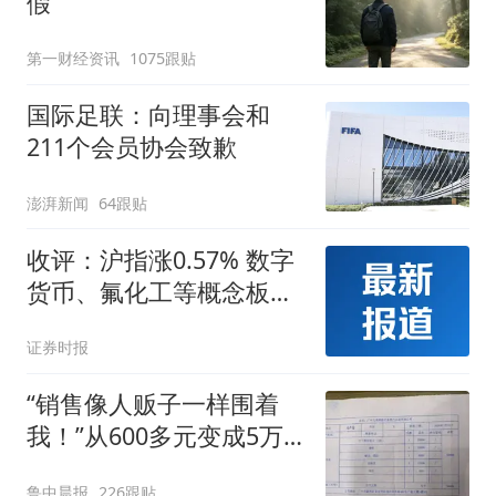
假
第一财经资讯
1075跟贴
国际足联：向理事会和
211个会员协会致歉
澎湃新闻
64跟贴
收评：沪指涨0.57% 数字
货币、氟化工等概念板块
走强
证券时报
“销售像人贩子一样围着
我！”从600多元变成5万
元，57岁保洁阿姨做医美
鲁中晨报
226跟贴