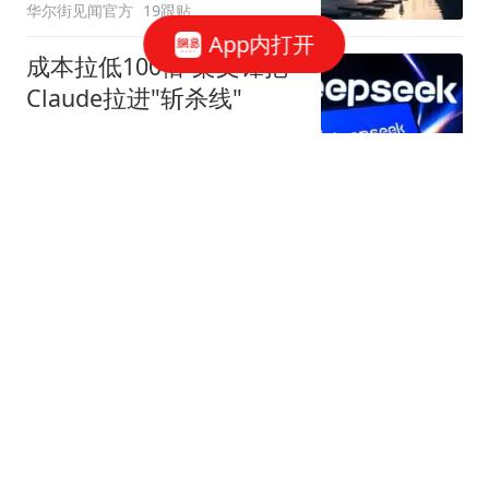
华尔街见闻官方
19跟贴
App内打开
成本拉低100倍 梁文锋把
Claude拉进"斩杀线"
字母榜
54跟贴
美国盯上了中国光模块
观察者网
252跟贴
国家邮政局依法对申通快
递有限公司立案调查
国家邮政局网站
50跟贴