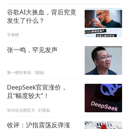
谷歌AI大换血，背后究竟
发生了什么？
字母榜
张一鸣，罕见发声
第一财经资讯
1跟贴
DeepSeek官宣涨价，
且“幅度较大”！
华尔街见闻官方
37跟贴
收评：沪指震荡反弹涨