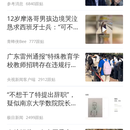
参考消息
6840跟贴
12岁摩洛哥男孩边境哭泣
恳求西班牙士兵：“可不可
以不要把我遣返回国”
青蜂侠Bee
777跟贴
广东雷州通报“特殊教育学
校教师招聘存在违规行
为”：已启动问责程序 副
央视新闻客户端
2912跟贴
校长被停职
“不想干了特提出辞职”，
疑似南京大学数院院长辞
职信流传，院方回应：喻
极目新闻
2499跟贴
良教授已卸任院长一职，
不清楚辞职信来源；曾用