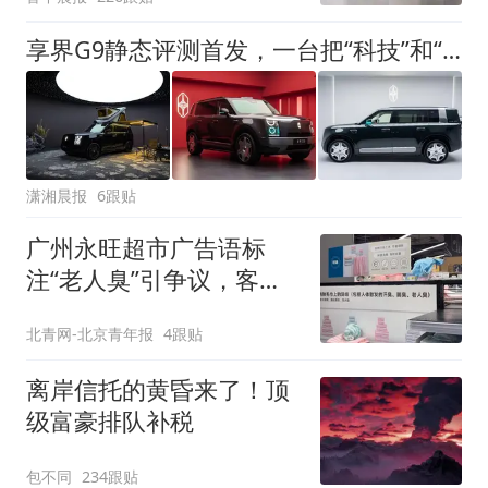
后眼睛肿到流泪、视物模
糊
享界G9静态评测首发，一台把“科技”和“硬派”都做到极致的豪华SUV
潇湘晨报
6跟贴
广州永旺超市广告语标
注“老人臭”引争议，客服
回应
北青网-北京青年报
4跟贴
离岸信托的黄昏来了！顶
级富豪排队补税
包不同
234跟贴