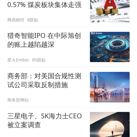
0.57% 煤炭板块集体走强
网易财经
8跟贴
猎奇智能IPO 在中际旭创
的账上越陷越深
星火Ember
85跟贴
商务部：对美国合规性测
试公司采取反制措施
商务部网站
三星电子、SK海力士CEO
被立案调查