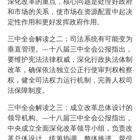
李嫣近照曝光
深化改革的重点，核心问题是处理好政府
和市场的关系，使市场在资源配置中起决
新华社权威快报|我国编制完成新版全月地质图
定性作用和更好发挥政府作用。
曝张一鸣下死命令：不依赖AI蒸馏技术
中国经济展现强大韧性和活力
三中全会解读之二：司法系统有可能变为
垂直管理。---十八届三中全会公报指出，
要维护宪法法律权威，深化行政执法体制
改革，确保依法独立公正行使审判权检察
权，健全司法权力运行机制，完善人权司
法保障制度。
三中全会解读之三：成立改革总体设计的
领导机构。---十八届三中全会公报指出，
中央成立全面深化改革领导小组，负责改
革总体设计、统筹协调、整体推进、督促