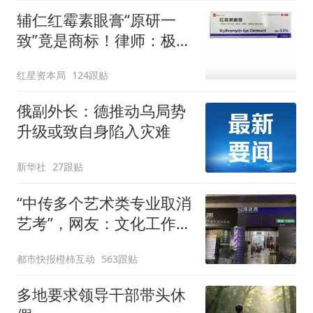
辅仁红霉素眼膏“原研一
致”竟是商标！律师：极易
误导消费者，不妥
红星资本局
124跟贴
俄副外长：德推动乌局势
升级或致自身陷入灾难
新华社
27跟贴
“中传多个艺术类专业取消
艺考”，网友：文化工作者
一定要有文化，这句话的
都市快报橙柿互动
563跟贴
含金量还在持续上升
多地要求领导干部带头休