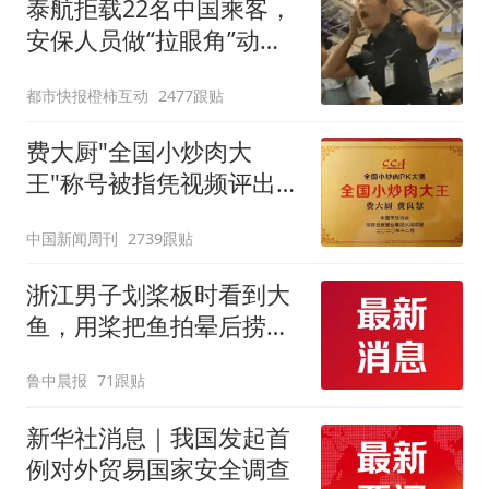
泰航拒载22名中国乘客，
手绘图做头像
安保人员做“拉眼角”动
作，泰国机场最新回应：
都市快报橙柿互动
2477跟贴
拒绝登机决定由航司作
出；亲历者：曾承诺免费
费大厨"全国小炒肉大
改签但没兑现
王"称号被指凭视频评出
官方回应
中国新闻周刊
2739跟贴
浙江男子划桨板时看到大
鱼，用桨把鱼拍晕后捞
起；当事人：鱼重7斤6
鲁中晨报
71跟贴
两，做成红烧辣子鱼块，
味道很好
新华社消息｜我国发起首
例对外贸易国家安全调查