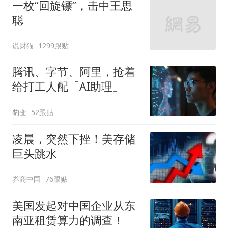
一枚“回旋镖”，击中王思
聪
说财猫
1299跟贴
腾讯、字节、阿里，抢着
给打工人配「AI助理」
豹变
52跟贴
凌晨，突然下挫！美存储
巨头跳水
券商中国
76跟贴
美国发起对中国企业从东
南亚租赁算力的调查！