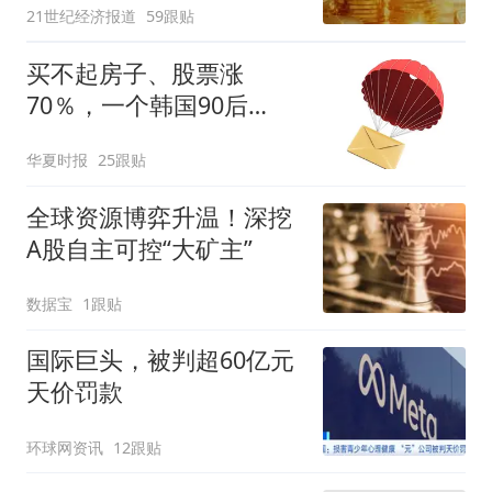
21世纪经济报道
59跟贴
买不起房子、股票涨
70％，一个韩国90后
的“突围”
华夏时报
25跟贴
全球资源博弈升温！深挖
A股自主可控“大矿主”
数据宝
1跟贴
国际巨头，被判超60亿元
天价罚款
环球网资讯
12跟贴