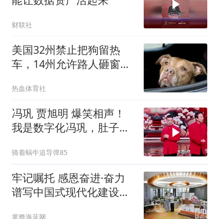
财联社
美国32州禁止把狗留热
车，14州允许路人砸窗，
18州尚未立法
热血体育社
冯巩 贾旭明 爆笑相声！
我是数字化冯巩，肚子里
面装的都是大数据
骑着蜗牛追导弹85
牢记嘱托 感恩奋进·奋力
谱写中国式现代化建设河
北篇章丨抓改革优服务，
黄骅海蓝网