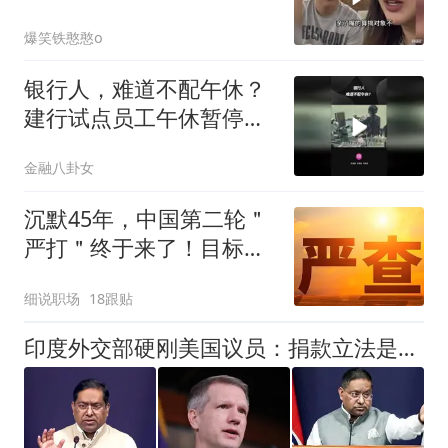
毫无反驳之力
爆笑铁憨憨o
银行人，难道不配午休？
建行试点员工午休暂停柜
面服务
金融八卦女
沉默45年，中国第二轮＂
严打＂终于来了！目标改
变总体战正式打响
细说职场
18跟贴
印度外交部硬刚美国议员：捐款立法是内务，轮不到外人指手画脚！