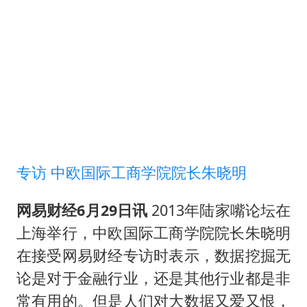
上门女婿出轨女邻居多年被判重婚罪
韩军前线部队连曝丑闻
《龙餐馆》 冲奖
笔试第一被劝弃考涉事副校长被撤职
构建更高水平的全民健身公共服务体系
奋力开创中国式现代化建设新局面
专访 中欧国际工商学院院长朱晓明
网易财经6月29日讯
2013年陆家嘴论坛在
上海举行，中欧国际工商学院院长朱晓明
在接受网易财经专访时表示，数据挖掘无
论是对于金融行业，还是其他行业都是非
常有用的。但是人们对大数据又爱又恨，