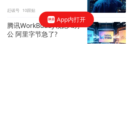
赶碳号
10跟贴
App内打开
腾讯WorkBuddy领跑AI办
公 阿里字节急了?
星火Ember
80跟贴
39万亿美元，风险越来越
高了！
米筐投资
595跟贴
官方回应西安国企拖欠工
程款：正督促整改
经理人杂志
49跟贴