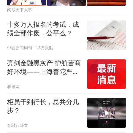
阅尽天下大事
十多万人报名的考试，成
绩全部作废，公平么？
中国新闻周刊
1.8万跟贴
亮剑金融黑灰产 护航营商
好环境——上海普陀严
打“代理维权”敲诈犯罪、
和讯网
筑牢金融法治屏障
柜员干到行长，总共分几
步？
金融八卦女