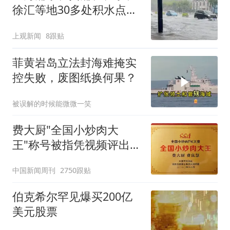
徐汇等地30多处积水点正
在抢排
上观新闻
8跟贴
菲黄岩岛立法封海难掩实
控失败，废图纸换何果？
被误解的时候能微微一笑
费大厨"全国小炒肉大
王"称号被指凭视频评出
官方回应
中国新闻周刊
2750跟贴
伯克希尔罕见爆买200亿
美元股票