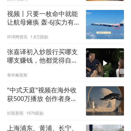
打造一流营商环境
视频丨只要一枚命中就能
让航母瘫痪 轰-6J实力有多
强？
环球网资讯
1.8万跟贴
张嘉译初入炒股行买哪支
哪支赚钱，他都觉得自己
是金融奇才
青年鲍里斯
"中式天庭"视频在海外收
获500万播放 创作者身份
披露
封面新闻
1870跟贴
上海浦东、黄浦、长宁、