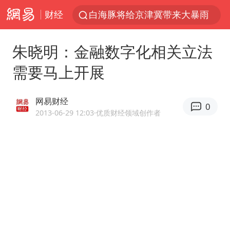
财经
白海豚将给京津冀带来大暴雨
刘嘉玲晒与周星驰合照
朱晓明：金融数字化相关立法
《披荆斩棘2026》阵容官宣
需要马上开展
上海有出现龙卷潜势
国足U17与阿森纳决赛取消 并列冠军
网易财经
0
香港高温刷新历史纪录
2013-06-29 12:03
·优质财经领域创作者
女子发现前夫婚内与第三者育子
王艺迪无缘横滨赛决赛
2025年小学教师减少13.19万
王艺迪2-4不敌张本美和止步4强
以军士兵把枪口对准中国记者