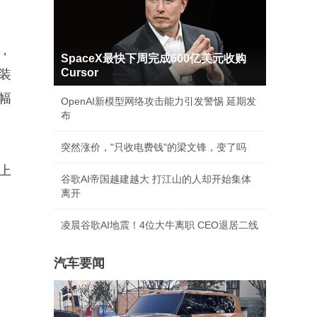
，
SpaceX最快下周完成600亿美元收购
Cursor
装
幅
OpenAI新模型网络攻击能力引发警惕 延期发
布
突然涨价，"只收电费钱"的梁文锋，变了吗
上
谷歌AI帝国越建越大 打江山的人却开始集体
离开
凌晨谷歌AI地震！4位大牛离职 CEO退居二线
汽车要闻