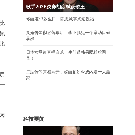
歌手2026决赛胡彦斌获歌王
佟丽娅43岁生日，陈思诚零点送祝福
同比
复婚传闻彻底落幕后，李亚鹏凭一个举动口碑
司累
暴涨
同比
日本女网红直播自杀！生前遭韩男团粉丝网
暴！
二胎传闻真相揭开，赵丽颖如今成内娱一大赢
房
家
一
网
科技要闻
%，