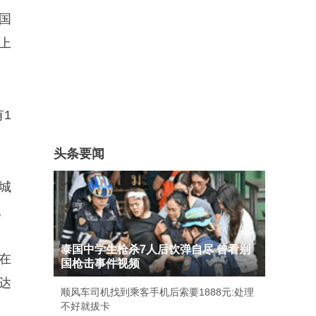
国
上
1
头条要闻
城
。
泰国中学生枪杀7人后饮弹自尽 曾看别
在
国枪击事件视频
达
顺风车司机找到乘客手机后索要1888元:处理
不好就拔卡