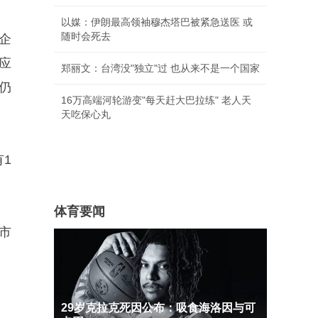
以媒：伊朗最高领袖穆杰塔巴被紧急送医 或
随时会死去
企
应
郑丽文：台湾没"独立"过 也从来不是一个国家
仍
16万高端河轮游变"每天赶大巴拉练" 老人天
天吃保心丸
1
体育要闻
市
29岁克拉克死因公布：吸食海洛因与可