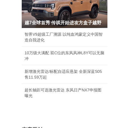
越7全球首秀 传祺开始进攻方盒子越野
智界V9超级工厂溯源 以纯血鸿蒙定义中国智
造自我进化
10万级大满配 双C位的东风风神L8Y可以无脑
冲
新增激光雷达/标配自适应悬架 全新深蓝S05
售11.59万起
超长轴距可选激光雷达 东风日产NX7申报图
曝光