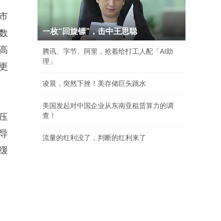
市
一枚“回旋镖”，击中王思聪
数
高
腾讯、字节、阿里，抢着给打工人配「AI助
理」
更
凌晨，突然下挫！美存储巨头跳水
美国发起对中国企业从东南亚租赁算力的调
查！
压
导
流量的红利没了，判断的红利来了
缓