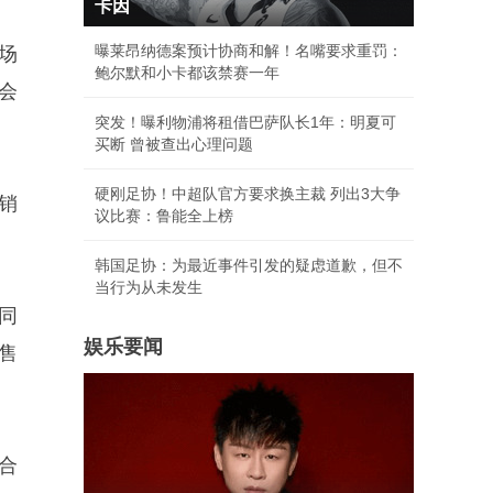
卡因
曝莱昂纳德案预计协商和解！名嘴要求重罚：
场
鲍尔默和小卡都该禁赛一年
会
突发！曝利物浦将租借巴萨队长1年：明夏可
买断 曾被查出心理问题
硬刚足协！中超队官方要求换主裁 列出3大争
销
议比赛：鲁能全上榜
韩国足协：为最近事件引发的疑虑道歉，但不
当行为从未发生
,同
娱乐要闻
销售
现合