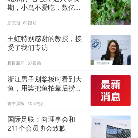
期，小鸟不爱吃，数亿头
小蜂迎战
新京报
61跟贴
王虹特别感谢的教授，接
受了我们专访
极目新闻
57跟贴
浙江男子划桨板时看到大
鱼，用桨把鱼拍晕后捞
起；当事人：鱼重7斤6
鲁中晨报
105跟贴
两，做成红烧辣子鱼块，
味道很好
国际足联：向理事会和
211个会员协会致歉