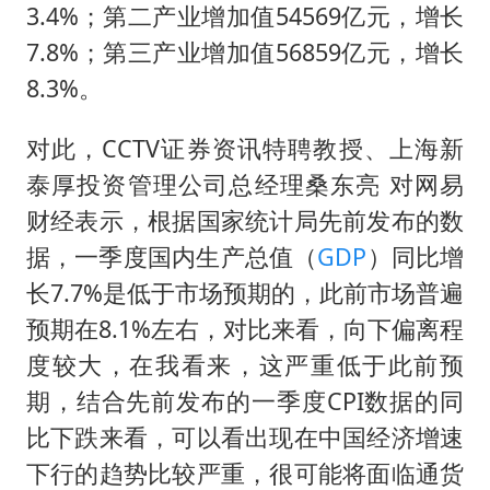
泰国一女公务员妆容引争议 本人回应
3.4%；第二产业增加值54569亿元，增长
法国将禁止“未经同意的电话营销”
7.8%；第三产业增加值56859亿元，增长
24小时不关空调 电费会更低吗
8.3%。
中国养老床位“三连降”
对此，CCTV证券资讯特聘教授、上海新
多地要求领导干部带头休假
泰厚投资管理公司总经理桑东亮 对网易
吉林一“温度计大楼”读数爆表
财经表示，根据国家统计局先前发布的数
东方甄选被判赔偿江小白30万元
据，一季度国内生产总值（
GDP
）同比增
长7.7%是低于市场预期的，此前市场普遍
奋进开新局 实干挑大梁
预期在8.1%左右，对比来看，向下偏离程
度较大，在我看来，这严重低于此前预
期，结合先前发布的一季度CPI数据的同
比下跌来看，可以看出现在中国经济增速
下行的趋势比较严重，很可能将面临通货