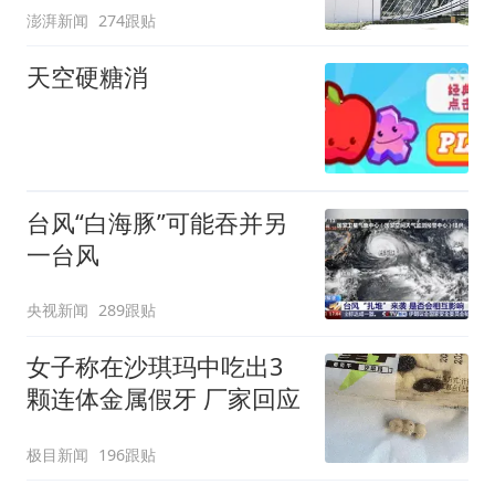
澎湃新闻
274跟贴
天空硬糖消
台风“白海豚”可能吞并另
一台风
央视新闻
289跟贴
女子称在沙琪玛中吃出3
颗连体金属假牙 厂家回应
极目新闻
196跟贴