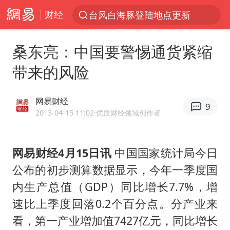
财经
台风白海豚登陆地点更新
以“新”破局 首发经济点亮城市消费活力
桑东亮：中国要警惕通货紧缩
台风白海豚进入48小时警戒线
带来的风险
佛得角门将亮相智利俱乐部主场
中方回应是否在太平洋海底开采稀土
网易财经
9
看守所辅警收受10万获刑1年
2013-04-15 11:02
·优质财经领域创作者
宇树科技发行价格150.80元/股
网易财经4月15日讯
中国国家统计局今日
宇树科技王兴兴身家有望超200亿元
公布的初步测算数据显示，今年一季度国
五粮液渠道价一箱上涨近百元
内生产总值（GDP）同比增长7.7%，增
CIA被曝已秘密设立古巴工作组
速比上季度回落0.2个百分点。分产业来
U17国足1分钟轰2球
看，第一产业增加值7427亿元，同比增长