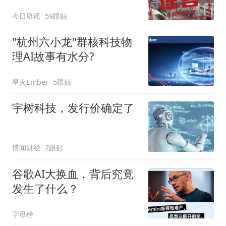
今日辟谣
59跟贴
"杭州六小龙"群核科技物
理AI故事有水分?
星火Ember
5跟贴
宇树科技，发行价确定了
博闻财经
2跟贴
谷歌AI大换血，背后究竟
发生了什么？
字母榜