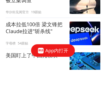
被立案调查
华尔街见闻官方
19跟贴
成本拉低100倍 梁文锋把
Claude拉进"斩杀线"
字母榜
54跟贴
App内打开
美国盯上了中国光模块
观察者网
37跟贴
国家邮政局依法对申通快
递有限公司立案调查
国家邮政局网站
50跟贴