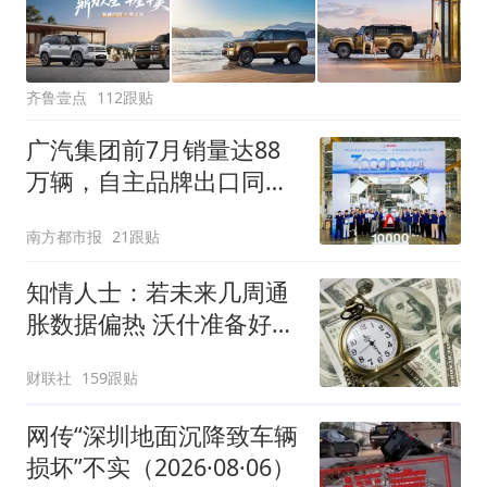
齐鲁壹点
112跟贴
广汽集团前7月销量达88
万辆，自主品牌出口同比
增130%
南方都市报
21跟贴
知情人士：若未来几周通
胀数据偏热 沃什准备好加
息
财联社
159跟贴
网传“深圳地面沉降致车辆
损坏”不实（2026·08·06）