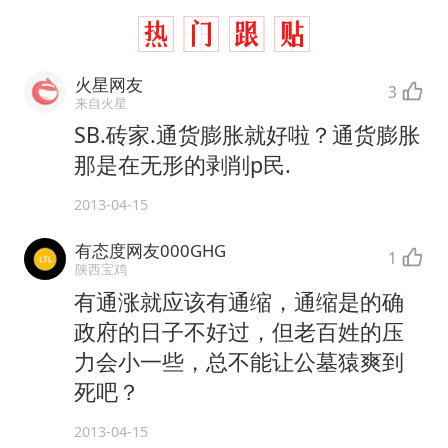
火星网友
3
来自火星
SB.砖家.通货膨胀就好啦？通货膨胀
那是在无形的剥削p民.
2013-04-15
有态度网友000GHG
1
陕西宝鸡
有通涨就应该有通缩，通缩是的确
政府的日子不好过，但老百姓的压
力会小一些，总不能让公墓猿爽到
死吧？
2013-04-15