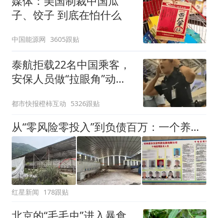
媒体：美国制裁中国瓜
子、饺子 到底在怕什么
中国能源网
3605跟贴
泰航拒载22名中国乘客，
安保人员做“拉眼角”动
作，泰国机场最新回应：
都市快报橙柿互动
5326跟贴
拒绝登机决定由航司作
出；亲历者：曾承诺免费
从“零风险零投入”到负债百万：一个养牛项目崩盘后，谁该为农户的贷款买单丨红星调查
改签但没兑现
红星新闻
178跟贴
北京的“毛毛虫”进入暴食