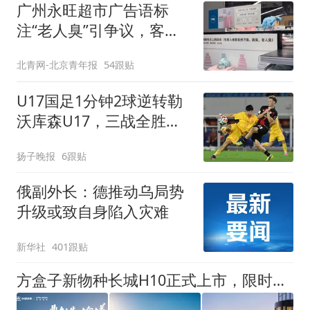
广州永旺超市广告语标
注“老人臭”引争议，客服
回应
北青网-北京青年报
54跟贴
U17国足1分钟2球逆转勒
沃库森U17，三战全胜！
赵松源替补登场传射建功
扬子晚报
6跟贴
俄副外长：德推动乌局势
升级或致自身陷入灾难
新华社
401跟贴
方盒子新物种长城H10正式上市，限时换新价20.18万元起