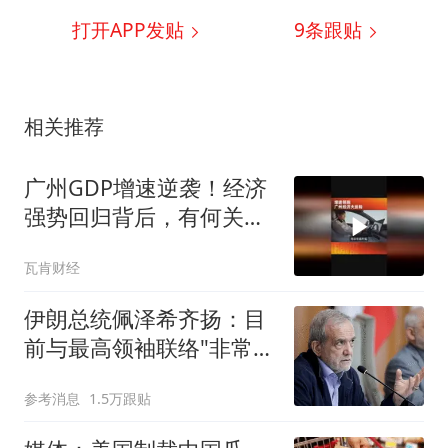
打开APP发贴
9
条跟贴
相关推荐
广州GDP增速逆袭！经济
强势回归背后，有何关键
杀招？
瓦肯财经
伊朗总统佩泽希齐扬：目
前与最高领袖联络"非常困
难"
参考消息
1.5万跟贴