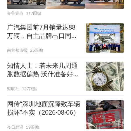
齐鲁壹点
117跟贴
广汽集团前7月销量达88
万辆，自主品牌出口同比
增130%
南方都市报
25跟贴
知情人士：若未来几周通
胀数据偏热 沃什准备好加
息
财联社
127跟贴
网传“深圳地面沉降致车辆
损坏”不实（2026·08·06）
今日辟谣
59跟贴