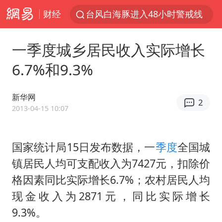
财经
台风白海豚进入48小时警戒线
佛得角门将亮相智利俱乐部主场
一季度城乡居民收入实际增长
中方回应是否在太平洋海底开采稀土
6.7%和9.3%
看守所辅警收受10万获刑1年
宇树科技发行价格150.80元/股
新华网
2
宇树科技王兴兴身家有望超200亿元
2013-04-15 10:07
五粮液渠道价一箱上涨近百元
国家统计局15日发布数据，一
季度
全国城
CIA被曝已秘密设立古巴工作组
镇居民人均可支配收入为7427元，扣除价
法国下周开始禁止未经同意的电话营销
格因素同比实际增长6.7%；农村居民人均
24小时不关空调 电费会更低吗
现金收入为2871元，同比实际增长
把党建设得更加坚强有力
9.3%。