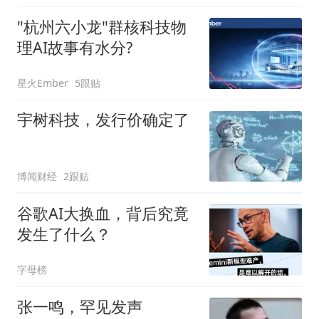
"杭州六小龙"群核科技物
理AI故事有水分?
星火Ember
5跟贴
宇树科技，发行价确定了
博闻财经
2跟贴
谷歌AI大换血，背后究竟
发生了什么？
字母榜
张一鸣，罕见发声