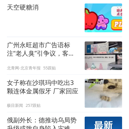
天空硬糖消
广州永旺超市广告语标
注“老人臭”引争议，客服
回应
北青网-北京青年报
55跟贴
女子称在沙琪玛中吃出3
颗连体金属假牙 厂家回应
极目新闻
257跟贴
俄副外长：德推动乌局势
升级或致自身陷入灾难