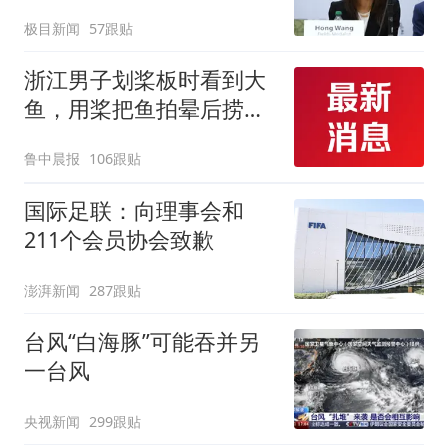
极目新闻
57跟贴
浙江男子划桨板时看到大
鱼，用桨把鱼拍晕后捞
起；当事人：鱼重7斤6
鲁中晨报
106跟贴
两，做成红烧辣子鱼块，
味道很好
国际足联：向理事会和
211个会员协会致歉
澎湃新闻
287跟贴
台风“白海豚”可能吞并另
一台风
央视新闻
299跟贴