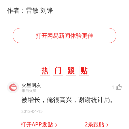
村民谈“梅姨”：叫的其实是“媒姨”
作者：雷敏 刘铮
中国养老床位“三连降”
哪吒汽车南宁工厂设备降价20%拍卖
贵州轮胎子公司获美国退税8136万
打开网易新闻体验更佳
郑国霖回应去景区上班被保安拦下
奋进开新局 实干挑大梁
火星网友
1
来自火星
被增长，俺很高兴，谢谢统计局。
2013-04-15
打开APP发贴
2
条跟贴