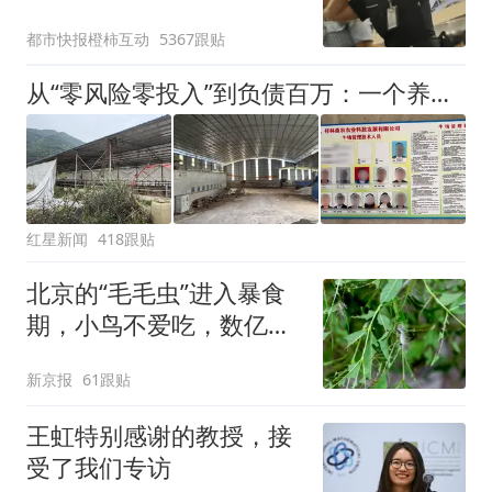
作，泰国机场最新回应：
都市快报橙柿互动
5367跟贴
拒绝登机决定由航司作
出；亲历者：曾承诺免费
从“零风险零投入”到负债百万：一个养牛项目崩盘后，谁该为农户的贷款买单丨红星调查
改签但没兑现
红星新闻
418跟贴
北京的“毛毛虫”进入暴食
期，小鸟不爱吃，数亿头
小蜂迎战
新京报
61跟贴
王虹特别感谢的教授，接
受了我们专访