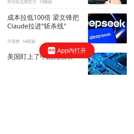
华尔街见闻官方
19跟贴
成本拉低100倍 梁文锋把
Claude拉进"斩杀线"
字母榜
54跟贴
App内打开
美国盯上了中国光模块
观察者网
37跟贴
国家邮政局依法对申通快
递有限公司立案调查
国家邮政局网站
50跟贴