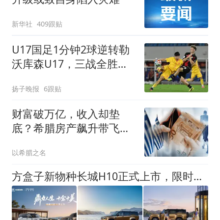
新华社
409跟贴
U17国足1分钟2球逆转勒
沃库森U17，三战全胜！
赵松源替补登场传射建功
扬子晚报
6跟贴
财富破万亿，收入却垫
底？希腊房产飙升带飞总
资产，但是
以希腊之名
方盒子新物种长城H10正式上市，限时换新价20.18万元起