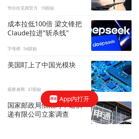
华尔街见闻官方
19跟贴
成本拉低100倍 梁文锋把
Claude拉进"斩杀线"
字母榜
54跟贴
美国盯上了中国光模块
观察者网
37跟贴
App内打开
国家邮政局依法对申通快
递有限公司立案调查
国家邮政局网站
50跟贴