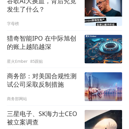
谷歌AI大换血，背后究竟
发生了什么？
字母榜
猎奇智能IPO 在中际旭创
的账上越陷越深
星火Ember
85跟贴
商务部：对美国合规性测
试公司采取反制措施
商务部网站
三星电子、SK海力士CEO
被立案调查