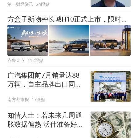
第一财经资讯
24跟贴
方盒子新物种长城H10正式上市，限时换新价20.18万元起
齐鲁壹点
112跟贴
广汽集团前7月销量达88
万辆，自主品牌出口同比
增130%
南方都市报
17跟贴
知情人士：若未来几周通
胀数据偏热 沃什准备好加
息