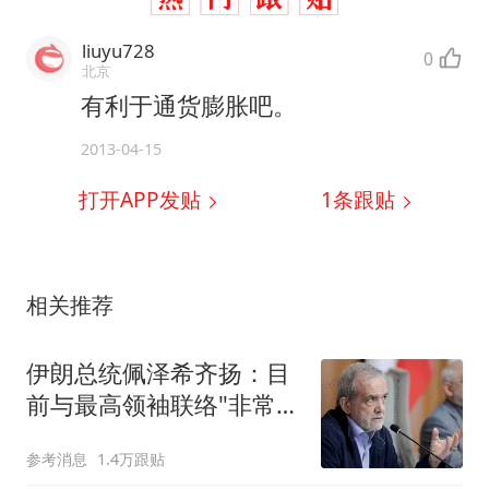
liuyu728
0
北京
有利于通货膨胀吧。
2013-04-15
打开APP发贴
1
条跟贴
相关推荐
伊朗总统佩泽希齐扬：目
前与最高领袖联络"非常困
难"
参考消息
1.4万跟贴