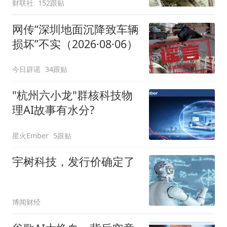
财联社
152跟贴
网传“深圳地面沉降致车辆
损坏”不实（2026·08·06）
今日辟谣
34跟贴
"杭州六小龙"群核科技物
理AI故事有水分?
星火Ember
5跟贴
宇树科技，发行价确定了
博闻财经