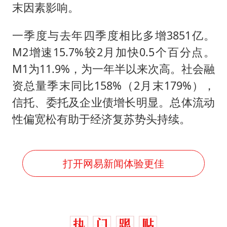
台风白海豚影响中国已成定局
末因素影响。
外交部发言人就广岛核爆81周年等答记者问
一季度与去年四季度相比多增3851亿。
贵州轮胎子公司获美国退税8136万
M2增速15.7%较2月加快0.5个百分点。
法国下周开始禁止未经同意的电话营销
M1为11.9%，为一年半以来次高。社会融
吉林一“温度计大楼”读数爆表
资总量季末同比158%（2月末179%），
多地要求领导干部带头休假
信托、委托及企业债增长明显。总体流动
奋进开新局 实干挑大梁
性偏宽松有助于经济复苏势头持续。
打开网易新闻体验更佳