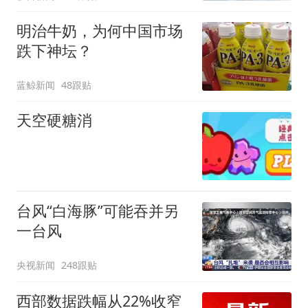
明治牛奶，为何中国市场
跌下神坛？
蓝鲸新闻
48跟贴
天空硬糖消
台风“白海豚”可能吞并另
一台风
央视新闻
248跟贴
西部数据跌幅从22%收窄