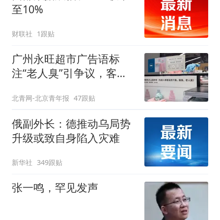
至10%
财联社
1跟贴
广州永旺超市广告语标
注“老人臭”引争议，客服
回应
北青网-北京青年报
47跟贴
俄副外长：德推动乌局势
升级或致自身陷入灾难
新华社
349跟贴
张一鸣，罕见发声