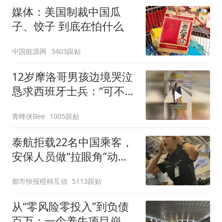
媒体：美国制裁中国瓜
子、饺子 到底在怕什么
中国能源网
3403跟贴
12岁摩洛哥男孩边境哭泣
恳求西班牙士兵：“可不可
以不要把我遣返回国”
青蜂侠Bee
1005跟贴
泰航拒载22名中国乘客，
安保人员做“拉眼角”动
作，泰国机场最新回应：
都市快报橙柿互动
5113跟贴
拒绝登机决定由航司作
出；亲历者：曾承诺免费
从“零风险零投入”到负债
改签但没兑现
百万：一个养牛项目崩盘