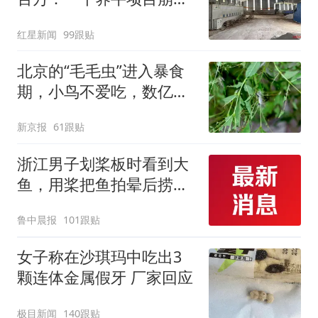
后，谁该为农户的贷款买
红星新闻
99跟贴
单丨红星调查
北京的“毛毛虫”进入暴食
期，小鸟不爱吃，数亿头
小蜂迎战
新京报
61跟贴
浙江男子划桨板时看到大
鱼，用桨把鱼拍晕后捞
起；当事人：鱼重7斤6
鲁中晨报
101跟贴
两，做成红烧辣子鱼块，
味道很好
女子称在沙琪玛中吃出3
颗连体金属假牙 厂家回应
极目新闻
140跟贴