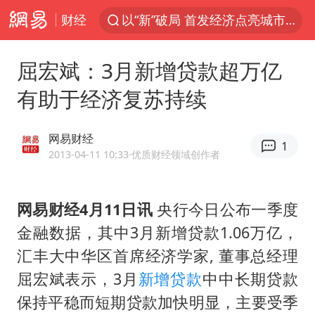
财经
以“新”破局 首发经济点亮城市消费活力
佛得角门将亮相智利俱乐部主场
屈宏斌：3月新增贷款超万亿
中方回应是否在太平洋海底开采稀土
有助于经济复苏持续
看守所辅警收受10万获刑1年
宇树科技发行价格150.80元/股
网易财经
1
CIA被曝已秘密设立古巴工作组
2013-04-11 10:33
·优质财经领域创作者
泰国一女公务员妆容引争议 本人回应
网易财经4月11日讯
央行今日公布一季度
U17国足1分钟轰2球
金融数据，其中3月新增贷款1.06万亿，
宇树科技王兴兴身家有望超200亿元
汇丰大中华区首席经济学家, 董事总经理
中国养老床位“三连降”
屈宏斌表示，3月
新增贷款
中中长期贷款
27岁女子成组织卖淫集团主犯被通缉
保持平稳而短期贷款加快明显，主要受季