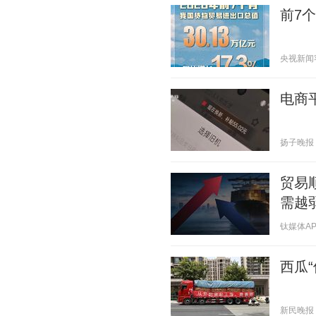
前7
央视新闻客户
电商
扬子晚报 20
贸易
需越
钛媒体APP 
西瓜“
新民晚报 20