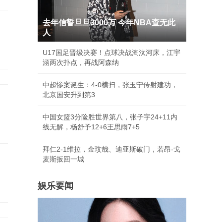
去年信誓旦旦3000万 今年NBA查无此
人
U17国足晋级决赛！点球决战淘汰河床，江宇
涵两次扑点，再战阿森纳
中超惨案诞生：4-0横扫，张玉宁传射建功，
北京国安升到第3
中国女篮3分险胜世界第八，张子宇24+11内
线无解，杨舒予12+6王思雨7+5
拜仁2-1维拉，金玟哉、迪亚斯破门，若昂-戈
麦斯扳回一城
娱乐要闻