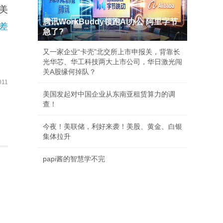
亿美
腾讯WorkBuddy领跑AI办公 阿里字节
差
急了?
又一家企业“卡壳”北交所上市申报关，背靠长
光华芯、华工科技两大上市公司，华日激光闯
关A股缘何掉队？
11
美国发起对中国企业从东南亚租赁算力的调
查！
今夜！美联储，利好来袭！美股、黄金、白银
集体拉升
papi酱的智慧学不完