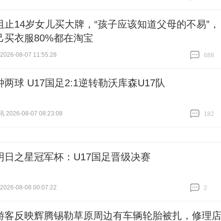
跟贴
61
阻止14岁女儿买大牌，“孩子应该知道父母的不易”，
己买衣服80%都在淘宝
26-08-07 11:55:28
688
跟贴
688
两球 U17国足2:1逆转勒沃库森U17队
026-08-07 08:23:08
182
跟贴
182
明日之星冠军杯：U17国足晋级决赛
26-08-08 00:07:22
2
跟贴
2
游客反映辉腾锡勒草原周边有车辆轮胎被扎，修理