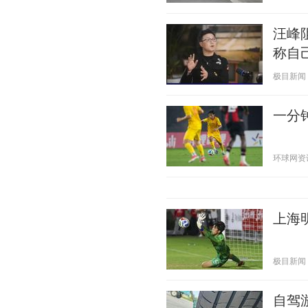
汪峰
称自
极目新闻 20
一分钟
环球网资讯 2
上海
极目新闻 20
自驾