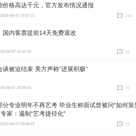
胎价格高达千元，官方发布情况通报
26-08-07 19:57:21
198
跟贴
198
：国内客票提前14天免费退改
6-08-07 16:33:26
28
跟贴
28
会谈被迫结束 美方声称"进展积极"
6-08-07 20:08:03
70
跟贴
70
部分专业明年不再艺考 毕业生称面试曾被问“如何策
 专家：遏制“艺考捷径化”
26-08-07 09:48:25
79
跟贴
79