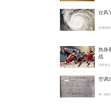
台风
央视新闻客户
热身
战
齐鲁壹点 20
空调
第一财经资讯