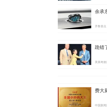
余承东
齐鲁壹点 20
跪错
美第奇效应 2
费大
中国新闻周刊