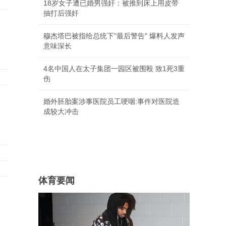
18岁女子遭已婚男强奸：被推到床上用皮带
抽打后强奸
穆杰塔巴被指给总统下"最后警告" 爆料人发声
意味深长
4名中国人在太子集团一园区被围殴 致1死3重
伤
婚外胚胎案涉事医院员工哽咽:事件对医院造
成较大冲击
体育要闻