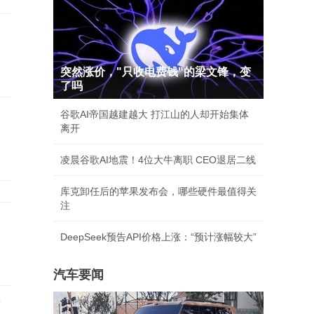
突然涨价，"只收电费钱"的梁文锋，变
了吗
谷歌AI帝国越建越大 打江山的人却开始集体
离开
凌晨谷歌AI地震！4位大牛离职 CEO退居二线
库克卸任后的苹果发布会，哪些硬件最值得关
注
DeepSeek预告API价格上涨：“预计涨幅较大”
汽车要闻
店