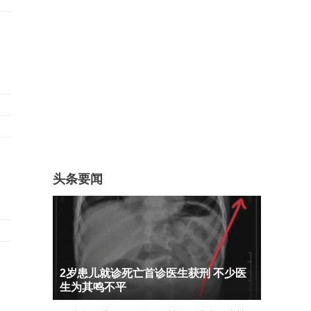
头条要闻
2岁患儿就诊死亡首诊医生获刑 不少医
生为其鸣不平