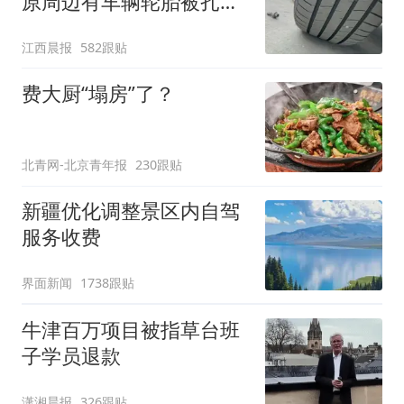
原周边有车辆轮胎被扎，
修理店铺换胎价格高达千
江西晨报
582跟贴
元，官方发布情况通报
费大厨“塌房”了？
北青网-北京青年报
230跟贴
新疆优化调整景区内自驾
服务收费
界面新闻
1738跟贴
牛津百万项目被指草台班
子学员退款
潇湘晨报
326跟贴