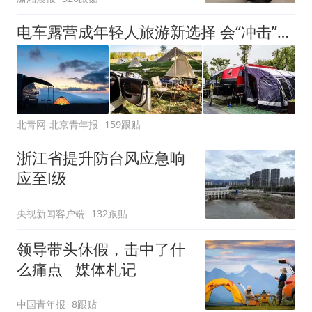
电车露营成年轻人旅游新选择 会“冲击”传统住宿业吗？
北青网-北京青年报
159跟贴
浙江省提升防台风应急响
应至Ⅰ级
央视新闻客户端
132跟贴
领导带头休假，击中了什
么痛点 媒体札记
中国青年报
8跟贴