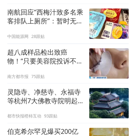
南航回应“西梅汁致多名乘
客排队上厕所”：暂时无法
核查是否发放西梅汁
中国能源网
28跟贴
超八成样品检出致癌
物！“只要美容院投诉不
多，店家就不会更换产品”
南方都市报
75跟贴
灵隐寺、净慈寺、永福寺
等杭州7大佛教寺院明起
临时关闭，别跑空了
都市快报橙柿互动
93跟贴
伯克希尔罕见爆买200亿