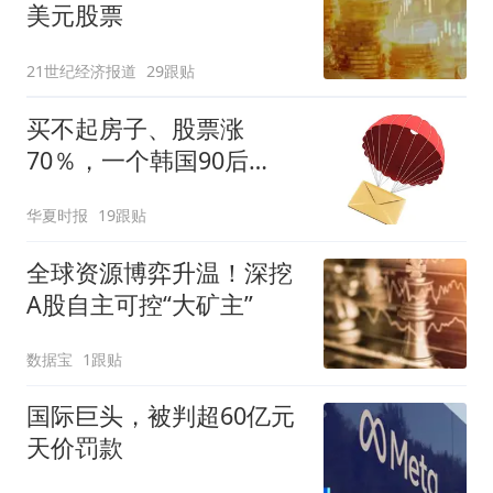
美元股票
21世纪经济报道
29跟贴
买不起房子、股票涨
70％，一个韩国90后
的“突围”
华夏时报
19跟贴
全球资源博弈升温！深挖
A股自主可控“大矿主”
数据宝
1跟贴
国际巨头，被判超60亿元
天价罚款