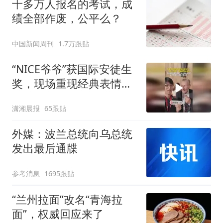
十多万人报名的考试，成
绩全部作废，公平么？
中国新闻周刊
1.7万跟贴
“NICE爷爷”获国际安徒生
奖，现场重现经典表情
包，向中国粉丝问好
潇湘晨报
65跟贴
外媒：波兰总统向乌总统
发出最后通牒
参考消息
1695跟贴
“兰州拉面”改名“青海拉
面”，权威回应来了