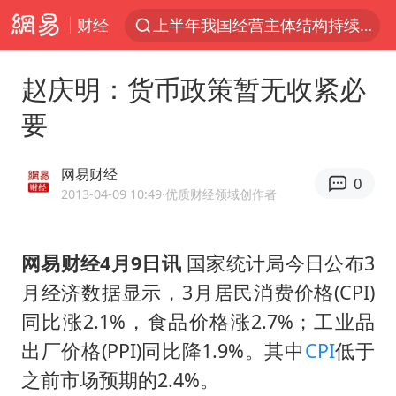
财经
上半年我国经营主体结构持续优化
王传君 《披荆斩棘》
赵庆明：货币政策暂无收紧必
上海：5号线16号线浦江线全线停运
要
白海豚预计将在浙江苍南到三门一带登陆
今日15时起福州地铁高架区段停运
网易财经
0
国足U17与阿森纳决赛取消 并列冠军
2013-04-09 10:49
·优质财经领域创作者
王艺迪2-4不敌张本美和止步4强
网易财经4月9日讯
国家统计局今日公布3
上门女婿出轨女邻居多年被判重婚罪
月经济数据显示，3月居民消费价格(CPI)
2025年小学教师减少13.19万
同比涨2.1%，食品价格涨2.7%；工业品
王艺迪无缘横滨赛决赛
出厂价格(PPI)同比降1.9%。其中
CPI
低于
泰国：高度重视中国游客旅游体验
之前市场预期的2.4%。