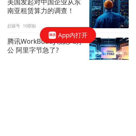
美国发起对中国企业从东
南亚租赁算力的调查！
赶碳号
10跟贴
App内打开
腾讯WorkBuddy领跑AI办
公 阿里字节急了?
星火Ember
80跟贴
39万亿美元，风险越来越
高了！
米筐投资
595跟贴
官方回应西安国企拖欠工
程款：正督促整改