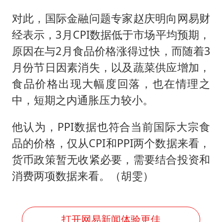
上海大部迎大暴雨
对此，国际金融问题专家赵庆明向网易财
《龙餐馆》 冲奖
经表示，3月CPI数据低于市场平均预期，
蒯曼挺进WTT横滨冠军赛女单四强
原因在与2月食品价格涨得过快，而随着3
以军士兵把枪口对准中国记者
月份节日因素消失，以及蔬菜供应增加，
笔试第一被劝弃考涉事副校长被撤职
食品价格出现大幅度回落，也在情理之
白海豚5次眼壁置换
中，短期之内通胀压力较小。
构建更高水平的全民健身公共服务体系
他认为，PPI数据也符合当前国际大宗食
品的价格，仅从CPI和PPI两个数据来看，
货币政策暂无收紧必要，需要结合投资和
消费两项数据来看。（胡雯）
打开网易新闻体验更佳