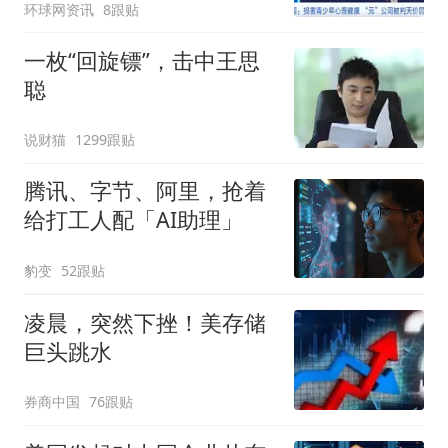
环球网资讯
8跟贴
一枚“回旋镖”，击中王思
聪
说财猫
1299跟贴
腾讯、字节、阿里，抢着
给打工人配「AI助理」
豹变
52跟贴
凌晨，突然下挫！美存储
巨头跳水
券商中国
76跟贴