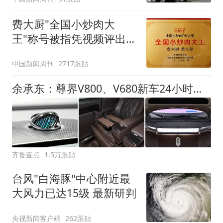
费大厨"全国小炒肉大
王"称号被指凭视频评出
官方回应
中国新闻周刊
2717跟贴
余承东：尊界V800、V680新车24小时大定突破3500台
齐鲁壹点
1.5万跟贴
台风"白海豚"中心附近最
大风力已达15级 最新研判
央视新闻客户端
262跟贴