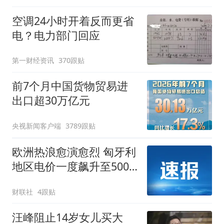
空调24小时开着反而更省
电？电力部门回应
第一财经资讯
370跟贴
前7个月中国货物贸易进
出口超30万亿元
央视新闻客户端
3789跟贴
欧洲热浪愈演愈烈 匈牙利
地区电价一度飙升至500
欧元/兆瓦时
财联社
4跟贴
汪峰阻止14岁女儿买大