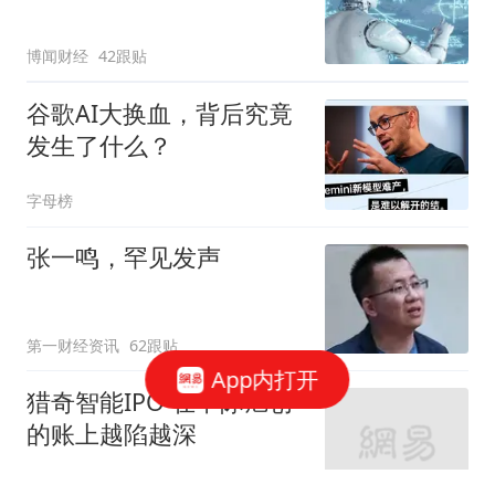
博闻财经
42跟贴
谷歌AI大换血，背后究竟
发生了什么？
字母榜
张一鸣，罕见发声
第一财经资讯
62跟贴
App内打开
猎奇智能IPO 在中际旭创
的账上越陷越深
星火Ember
85跟贴