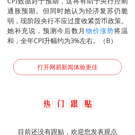
CPI数据好于预期，这将有助于央行控制
U17国足三连胜晋级明日之星半决赛
通胀预期。但同时她认为经济复苏仍脆
胡彦斌韩磊 谁帮谁
弱，现阶段央行不应过度收紧货币政策。
我国外贸延续良好增长态势
她补充说，预测今后数月
物价涨势
将温
国防部：中国军队坚决反制任何闹海挑衅图谋
和，全年CPI升幅约为3%左右。（B）
“新疆阿勒泰八月能滑雪”不实
女儿为争财产堵门阻挠父亲出殡
打开网易新闻体验更佳
夯实基础开新局
目前还没有跟贴，欢迎您发表观点