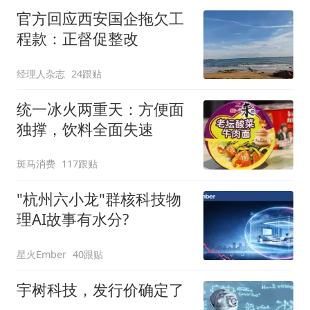
官方回应西安国企拖欠工
程款：正督促整改
经理人杂志
24跟贴
统一冰火两重天：方便面
独撑，饮料全面失速
斑马消费
117跟贴
"杭州六小龙"群核科技物
理AI故事有水分?
星火Ember
40跟贴
宇树科技，发行价确定了