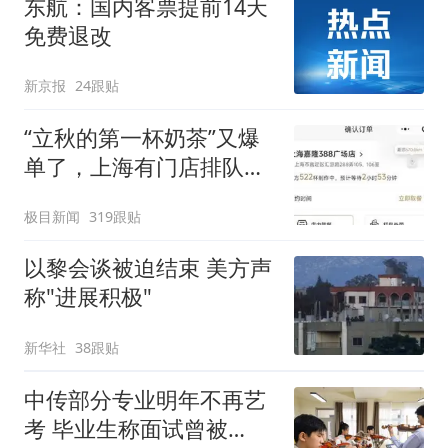
东航：国内客票提前14天
免费退改
新京报
24跟贴
“立秋的第一杯奶茶”又爆
单了，上海有门店排队超
500杯，店员：今天奶茶
极目新闻
319跟贴
店都很忙，要等2个多小
时
以黎会谈被迫结束 美方声
称"进展积极"
新华社
38跟贴
中传部分专业明年不再艺
考 毕业生称面试曾被