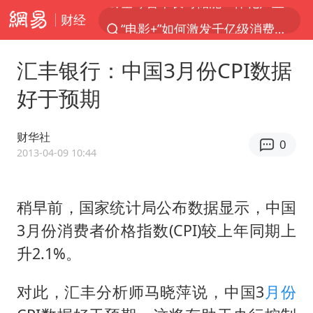
财经
“电影+”如何激发千亿级消费新活力？
中巨芯：上半年归母净利润1405.77万元
汇丰银行：中国3月份CPI数据
上海：台风白海豚或将带来龙卷风
好于预期
38岁演员求职万岁山NPC成功
国乒男单横滨冠军赛全军覆没
财华社
0
四川宜宾高县4.9级地震致1死
2013-04-09 10:44
秋天的第一杯奶茶到底有多火
稍早前，国家统计局公布数据显示，中国
日本试射“战斧”导弹，国防部回应
3月份消费者价格指数(CPI)较上年同期上
东航：国内客票提前14天免费退改
升2.1%。
百花奖开幕式
美股存储板块集体大跌
对此，汇丰分析师马晓萍说，中国3
月份