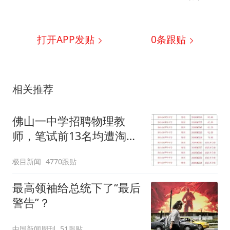
打开APP发贴
0
条跟贴
相关推荐
佛山一中学招聘物理教
师，笔试前13名均遭淘
汰？教育局：已叫停招
极目新闻
4770跟贴
聘，成立调查组全面核查
最高领袖给总统下了“最后
警告”？
中国新闻周刊
51跟贴