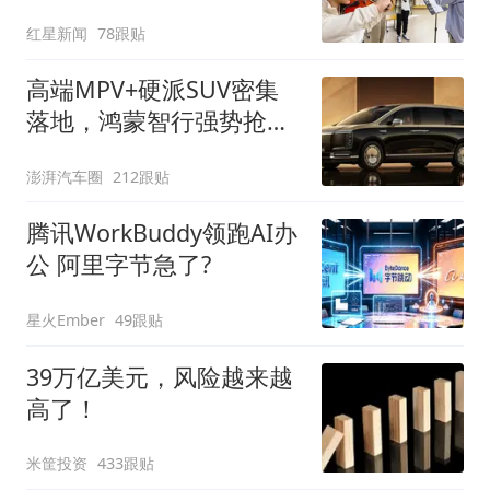
问“如何策划晚会” 专家：
红星新闻
78跟贴
遏制“艺考捷径化”
高端MPV+硬派SUV密集
落地，鸿蒙智行强势抢占
自主高端市场制高点
澎湃汽车圈
212跟贴
腾讯WorkBuddy领跑AI办
公 阿里字节急了?
星火Ember
49跟贴
39万亿美元，风险越来越
高了！
米筐投资
433跟贴