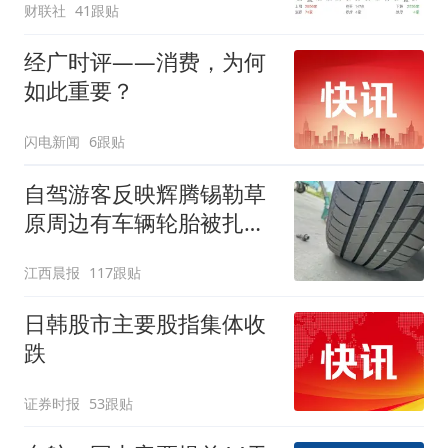
财联社
41跟贴
经广时评——消费，为何
如此重要？
闪电新闻
6跟贴
自驾游客反映辉腾锡勒草
原周边有车辆轮胎被扎，
修理店铺换胎价格高达千
江西晨报
117跟贴
元，官方发布情况通报
日韩股市主要股指集体收
跌
证券时报
53跟贴