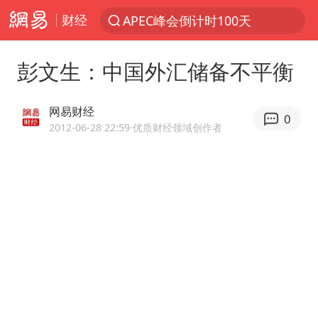
财经
APEC峰会倒计时100天
新能源汽车产业链提速
彭文生：中国外汇储备不平衡
众星发文悼念秦焰
苏州河水抢排翻泄至黄浦江
网易财经
0
“还不如不放假”
2012-06-28 22:59
·优质财经领域创作者
大连一起飞航班因乘客可乐爆瓶折返
独闯南太行失联女子遗体已找到
白海豚突然大拐弯 走出罕见路线
费大厨不自称“大王”了
血指纹匹配成功，20年悬案告破！凶手被执行死刑
辽宁28名务农人员中暑死亡？官方辟谣