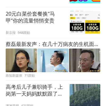
20元白菜价套餐换“马
甲”你的流量悄悄变贵
新京报
948跟贴
蔡磊最新发声：在几十万病友的生机面前，我个人的面子和尊严已经不值一提了，即使倒在黎明前，也要把路铺好
政知新媒体
71跟贴
高考后儿子兼职骑手，上
岗第一天妈妈默默跟了三
公里，感慨孩子真的长大
潇湘晨报
471跟贴