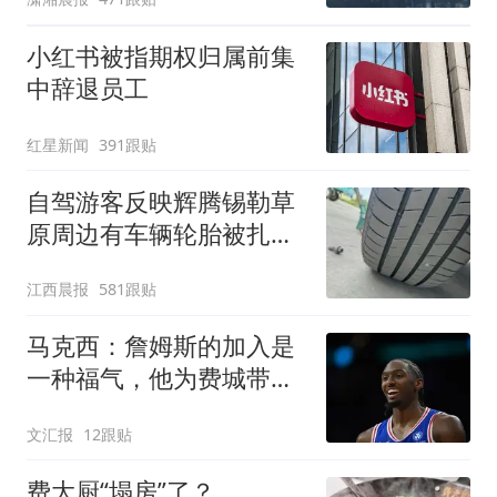
了
小红书被指期权归属前集
中辞退员工
红星新闻
391跟贴
自驾游客反映辉腾锡勒草
原周边有车辆轮胎被扎，
修理店铺换胎价格高达千
江西晨报
581跟贴
元，官方发布情况通报
马克西：詹姆斯的加入是
一种福气，他为费城带来
谦逊
文汇报
12跟贴
费大厨“塌房”了？