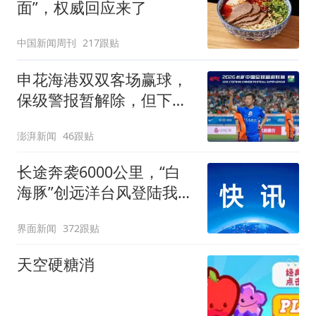
面”，权威回应来了
中国新闻周刊
217跟贴
申花海港双双客场赢球，
保级警报暂解除，但下一
轮才是生死战
澎湃新闻
46跟贴
长途奔袭6000公里，“白
海豚”创远洋台风登陆我国
纪录
界面新闻
372跟贴
天空硬糖消