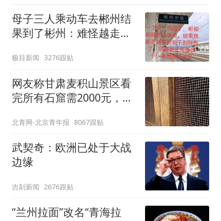
母子三人乘动车去郴州结
果到了彬州：难怪越走越
冷
极目新闻
3276跟贴
网友称甘肃麦积山景区看
完所有石窟需2000元，景
区：部分石窟受特别保
北青网-北京青年报
8067跟贴
护，游客可按需买
武契奇：欧洲已处于大战
边缘
吉刻新闻
2676跟贴
“兰州拉面”改名“青海拉