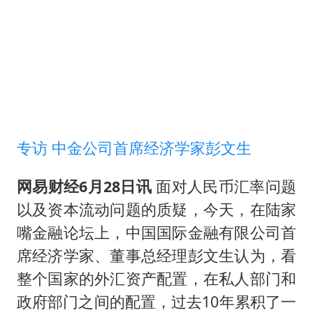
SK海力士回应“或出售重庆工厂”传闻
武契奇：欧洲已处于大战边缘
7月CPI同比上涨0.5% 经济内生增长动力持续增强
女孩每天“拼豆”拼坏眼睛
部分银行上调存款利率
医疗垃圾做手机壳 这也是谋财害命
专访 中金公司首席经济学家彭文生
路虎卫士限时降17万 BBA已集体降价
网易财经6月28日讯
面对人民币汇率问题
下党之路
以及资本流动问题的质疑，今天，在陆家
嘴金融论坛上，中国国际金融有限公司首
席经济学家、董事总经理彭文生认为，看
整个国家的外汇资产配置，在私人部门和
政府部门之间的配置，过去10年累积了一