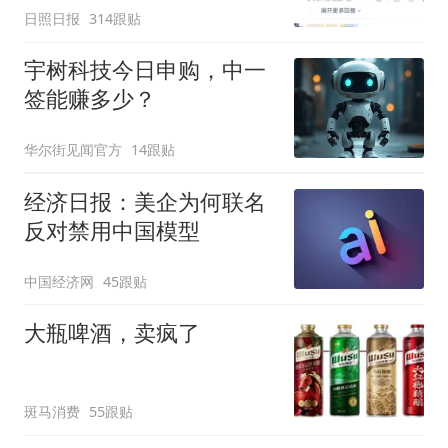
日照日报
314跟贴
宇树科技今日申购，中一
签能赚多少？
华尔街见闻官方
14跟贴
经济日报：美企为何联名
反对禁用中国模型
中国经济网
45跟贴
大瓶啤酒，卖疯了
斑马消费
55跟贴