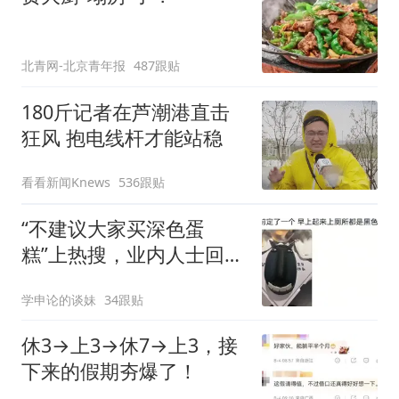
北青网-北京青年报
487跟贴
180斤记者在芦潮港直击
狂风 抱电线杆才能站稳
看看新闻Knews
536跟贴
“不建议大家买深色蛋
糕”上热搜，业内人士回应
了→
学申论的谈妹
34跟贴
休3→上3→休7→上3，接
下来的假期夯爆了！