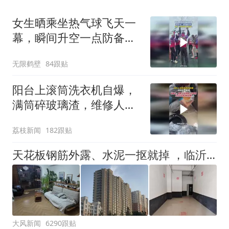
女生晒乘坐热气球飞天一
幕，瞬间升空一点防备都
没有
无限鹤壁
84跟贴
阳台上滚筒洗衣机自爆，
满筒碎玻璃渣，维修人员
称是人为原因，从未见过
荔枝新闻
182跟贴
洗衣机自爆
天花板钢筋外露、水泥一抠就掉 ，临沂一安置楼交房半年即被鉴定存安全隐患；楼体至今未加固，仍有居民常住
大风新闻
6290跟贴