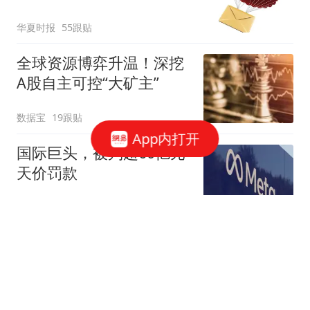
的“突围”
华夏时报
55跟贴
全球资源博弈升温！深挖
A股自主可控“大矿主”
数据宝
19跟贴
App内打开
国际巨头，被判超60亿元
天价罚款
环球网资讯
42跟贴
一枚“回旋镖”，击中王思
聪
说财猫
1352跟贴