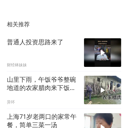
相关推荐
普通人投资思路来了
财经林妹妹
山里下雨，午饭爷爷整碗
地道的农家腊肉来下饭，
色香味俱全真美味
异环
上海71岁老两口的家常午
餐，简单三菜一汤