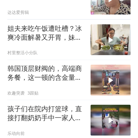
达达爱剪辑
姐夫来吃午饭遭吐槽？冰
爽冷面解暑又开胃，妹妹
炖豆角被称噩梦！
村里整活小分队
韩国顶层财阀的，高端商
务餐，这一顿的含金量不
言而喻
欢趣突袭
3跟贴
孩子们在院内打篮球，直
接打翻奶奶手中一家人的
午饭
乐动向前