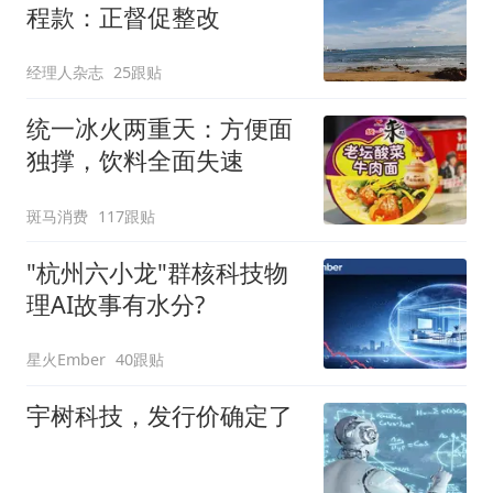
程款：正督促整改
经理人杂志
25跟贴
统一冰火两重天：方便面
独撑，饮料全面失速
斑马消费
117跟贴
"杭州六小龙"群核科技物
理AI故事有水分?
星火Ember
40跟贴
宇树科技，发行价确定了