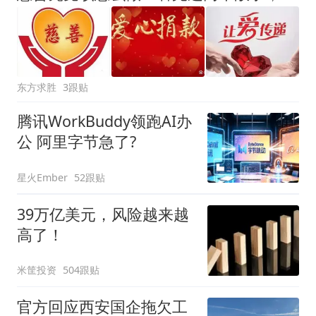
东方求胜
3跟贴
腾讯WorkBuddy领跑AI办
公 阿里字节急了?
星火Ember
52跟贴
39万亿美元，风险越来越
高了！
米筐投资
504跟贴
官方回应西安国企拖欠工