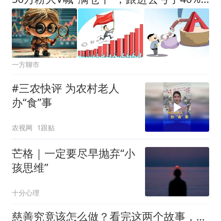
一方聊市
#三农快评 为农村老人
办“食”事
农视网
1跟贴
芒格｜一定要尽早抛弃“小
孩思维”
十分心理
慈善究竟该怎么做？看完这两个故事，你就明白了!