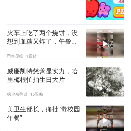
火车上吃了两个烧饼，没
想到血糖又炸了，午餐前
打了胰岛素
司空昆峰
1跟贴
威廉凯特慈善显实力，哈
里梅根忙拍生日大片
枫尘余往逝
15跟贴
美卫生部长，痛批“毒校园
午餐”