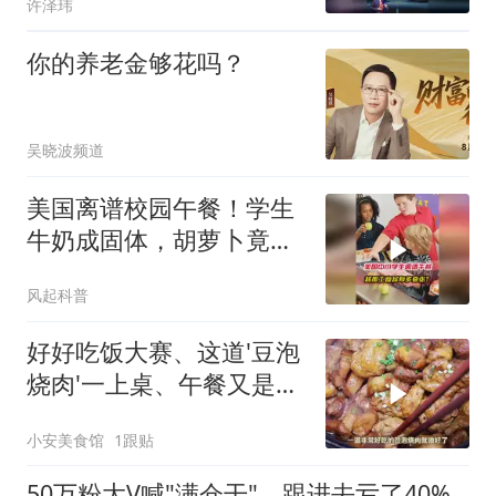
许泽玮
你的养老金够花吗？
吴晓波频道
美国离谱校园午餐！学生
牛奶成固体，胡萝卜竟能
被磁铁吸附
风起科普
好好吃饭大赛、这道'豆泡
烧肉'一上桌、午餐又是两
碗饭
小安美食馆
1跟贴
50万粉大V喊"满仓干"，跟进去亏了40%，怎么分辨谁是真高手？