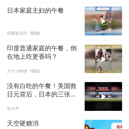
日本家庭主妇的午餐
挖掘笑点坊
9跟贴
印度普通家庭的午餐，倒
在地上吃更香吗？
六个小铃铛
1跟贴
没有白吃的午餐！美国救
日元背后，日本的三张账
单藏不住了01
谷火平
天空硬糖消