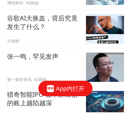
博闻财经
42跟贴
谷歌AI大换血，背后究竟
发生了什么？
字母榜
张一鸣，罕见发声
第一财经资讯
62跟贴
App内打开
猎奇智能IPO 在中际旭创
的账上越陷越深
星火Ember
85跟贴