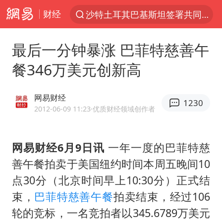
财经
沙特土耳其巴基斯坦签署共同防务协议
“电影+”如何激发千亿级消费新活力？
最后一分钟暴涨 巴菲特慈善午
泉州市委书记张毅恭被查
餐346万美元创新高
台风白海豚已进入24小时警戒线
全球首个长时储能一体化产业园量产
网易财经
1230
上海：台风白海豚或将带来龙卷风
2012-06-09 11:23
·优质财经领域创作者
四川宜宾市高县4.9级地震致1人死亡
网易财经6月9日讯
一年一度的巴菲特慈
名创优品回应女子吐槽内裤质量差
善午餐拍卖于美国纽约时间本周五晚间10
中巨芯：上半年归母净利润1405.77万元
点30分（北京时间早上10:30分）正式结
中国女篮70-67险胜尼日利亚女篮
束，
巴菲特
慈善
午餐
拍卖结束，经过106
U17国足点球大战淘汰河床晋级决赛
轮的竞标，一名竞拍者以345.6789万美元