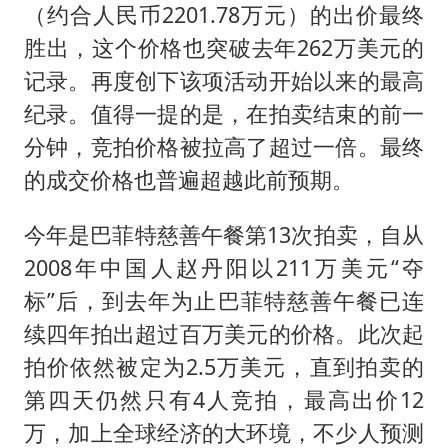
国防部：中国军队坚决反制任何闹海挑衅图谋
（约合人民币2201.78万元）的出价最终
我国外贸延续良好增长态势
胜出，这个价格也突破去年262万美元的
“新疆阿勒泰八月能滑雪”不实
记录。再度创下该项活动开始以来的最高
纪录。值得一提的是，在拍卖结束的前一
日本试射“战斧”导弹，国防部回应
分钟，竞拍价格被拉高了超过一倍。最终
胡彦斌韩磊 谁帮谁
的成交价格也普遍超越此前预期。
胡彦斌获《歌手2026》歌王
秋天的第一杯奶茶到底有多火
今年是巴菲特慈善午餐第13次拍卖，自从
2008年中国人赵丹阳以211万美元“夺
夯实基础开新局
标”后，到去年为止巴菲特慈善午餐已连
续四年拍出超过百万美元的价格。此次起
拍价依然被定为2.5万美元，直到拍卖的
第四天仍然只有4人竞拍，最高出价12
万，加上全球经济的大环境，不少人预测