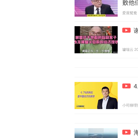
败他
爱屋鸳鸯 20
璩瑞云 202
小司聊理财 2