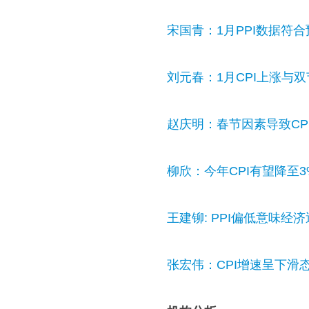
宋国青：1月PPI数据符合
刘元春：1月CPI上涨与
赵庆明：春节因素导致CP
柳欣：今年CPI有望降至
王建铆: PPI偏低意味经
张宏伟：CPI增速呈下滑