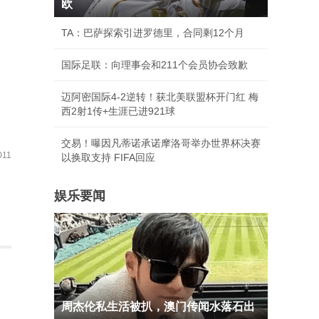
欧
TA：巴萨探索引进罗德里，合同剩12个月
国际足联：向理事会和211个会员协会致歉
迈阿密国际4-2逆转！获北美联盟杯开门红 梅
西2射1传+生涯已进921球
交易！曝因凡蒂诺承诺摩洛哥举办世界杯决赛
11
以换取支持 FIFA回应
娱乐要闻
周杰伦私生活被扒，澳门传闻水落石出