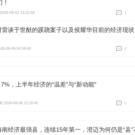
们！
26-08-02 13:32:49
1
跟贴
1
谢雷谈于世猷的蹊跷案子以及侯耀华目前的经济现状
6-08-06 04:59:40
0
跟贴
0
4.7%，上半年经济的“温差”与“新动能”
026-08-06 12:16:45
0
跟贴
0
海南经济最强县，连续15年第一，澄迈为何仍是“县”