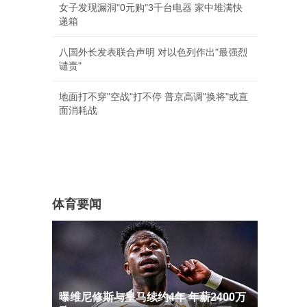
女子发现漏洞"0元购"3千台电器 家中堆满快
递箱
八国外长发表联合声明 对以色列作出"最强烈
谴责"
地面打不穿"空战"打不停 普京高调"换将"或直
面消耗战
体育要闻
曝维尼修斯与皇马续约4年 年薪2400万