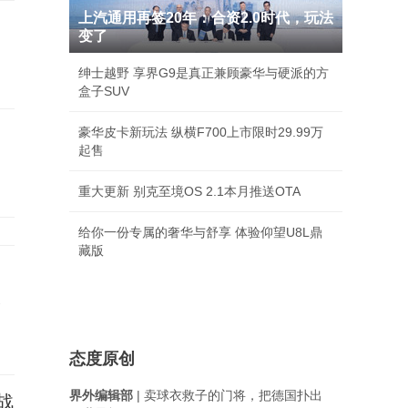
上汽通用再签20年：合资2.0时代，玩法
变了
绅士越野 享界G9是真正兼顾豪华与硬派的方
盒子SUV
豪华皮卡新玩法 纵横F700上市限时29.99万
起售
重大更新 别克至境OS 2.1本月推送OTA
给你一份专属的奢华与舒享 体验仰望U8L鼎
藏版
承
态度原创
界外编辑部
| 卖球衣救子的门将，把德国扑出
战