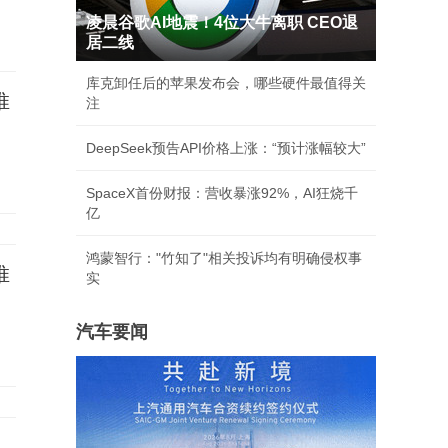
凌晨谷歌AI地震！4位大牛离职 CEO退
居二线
库克卸任后的苹果发布会，哪些硬件最值得关
推
注
DeepSeek预告API价格上涨：“预计涨幅较大”
SpaceX首份财报：营收暴涨92%，AI狂烧千
亿
鸿蒙智行："竹知了"相关投诉均有明确侵权事
推
实
汽车要闻