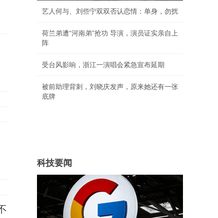
艺人何与、刘些宁双双否认恋情：单身，勿扰
荷兰弟遭“河南弟”抢功 导演，演员证实亲自上
阵
受台风影响，浙江一演唱会紧急宣布延期
被前助理背刺，刘晓庆发声，原来她还有一张
底牌
科技要闻
不