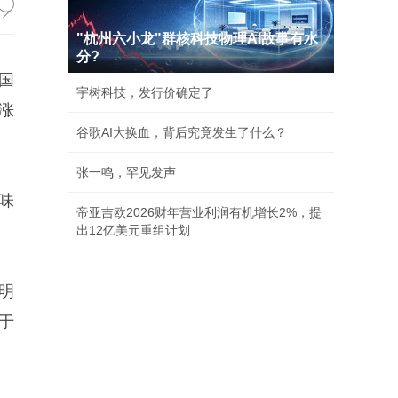
"杭州六小龙"群核科技物理AI故事有水
分?
全国
宇树科技，发行价确定了
涨
谷歌AI大换血，背后究竟发生了什么？
张一鸣，罕见发声
味
帝亚吉欧2026财年营业利润有机增长2%，提
出12亿美元重组计划
明
于