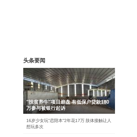
头条要闻
"扶贫养牛"项目崩盘 有低保户贷款180
万参与被银行起诉
16岁少女玩"恋陪本"2年花17万:肢体接触让人
想玩多次