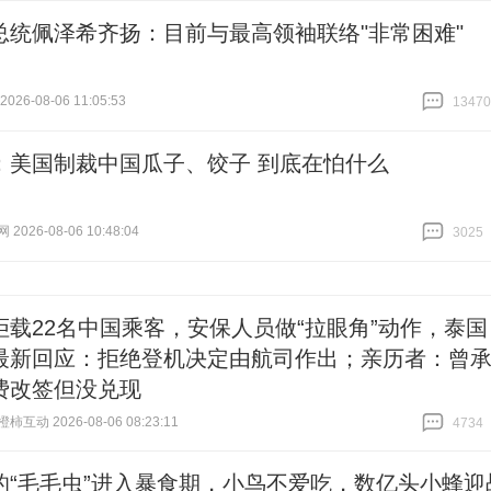
总统佩泽希齐扬：目前与最高领袖联络"非常困难"
26-08-06 11:05:53
13470
跟贴
13470
：美国制裁中国瓜子、饺子 到底在怕什么
026-08-06 10:48:04
3025
跟贴
3025
拒载22名中国乘客，安保人员做“拉眼角”动作，泰国
最新回应：拒绝登机决定由航司作出；亲历者：曾
费改签但没兑现
互动 2026-08-06 08:23:11
4734
跟贴
4734
的“毛毛虫”进入暴食期，小鸟不爱吃，数亿头小蜂迎