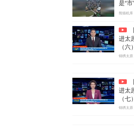
是“市
熊猫机库 20
进太
（六
锦绣太原 20
进太
（七
锦绣太原 20