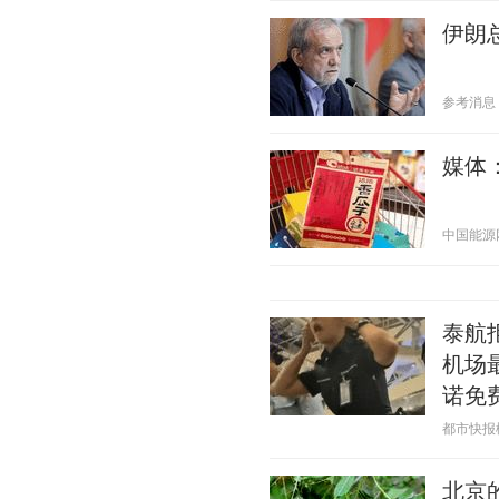
伊朗
参考消息 20
媒体
中国能源网 2
泰航
机场
诺免
都市快报橙柿
北京