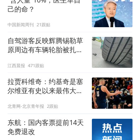
己的命？
中国新闻周刊
21跟贴
自驾游客反映辉腾锡勒草
原周边有车辆轮胎被扎，
修理店铺换胎价格高达千
江西晨报
471跟贴
元，官方发布情况通报
拉贾科维奇：约基奇是塞
尔维亚有史以来最伟大的
球员
北青网-北京青年报
2跟贴
东航：国内客票提前14天
免费退改