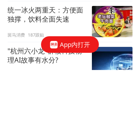
统一冰火两重天：方便面
独撑，饮料全面失速
斑马消费
187跟贴
App内打开
"杭州六小龙"群核科技物
理AI故事有水分?
星火Ember
40跟贴
宇树科技，发行价确定了
博闻财经
36跟贴
谷歌AI大换血，背后究竟