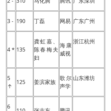
2 -
310
马化腾
腾讯
广东深圳
3 -
190
丁磊
网易
广东广州
龚虹嘉、
浙江杭州
海康
4 *
135
陈春梅夫
威视
妇
5
歌尔
山东潍坊
125
姜滨家族
↑
声学
6
110
张志东
腾讯