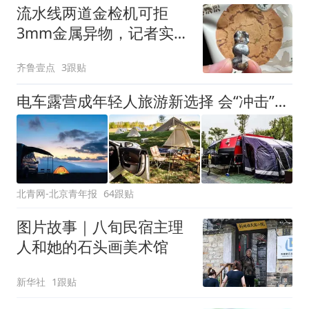
流水线两道金检机可拒
3mm金属异物，记者实探
泸溪河车间！公司回应为
齐鲁壹点
3跟贴
何选择谅解
电车露营成年轻人旅游新选择 会“冲击”传统住宿业吗？
北青网-北京青年报
64跟贴
图片故事｜八旬民宿主理
人和她的石头画美术馆
新华社
1跟贴