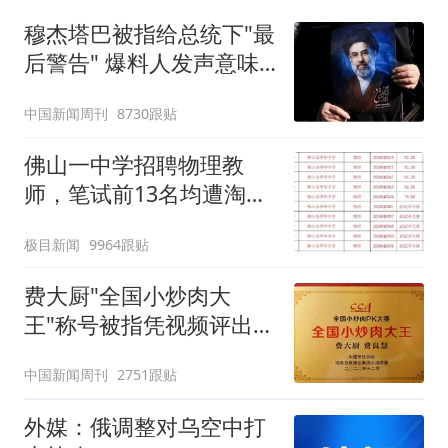
穆杰塔巴被指给总统下"最
后警告" 爆料人发声意味
深长
中国新闻周刊
8730跟贴
佛山一中学招聘物理教
师，笔试前13名均遭淘
汰？教育局：已叫停招
极目新闻
9964跟贴
聘，成立调查组全面核查
费大厨"全国小炒肉大
王"称号被指凭视频评出
官方回应
中国新闻周刊
2751跟贴
外媒：俄调整对乌空中打