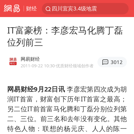
财经
四川宜宾3.4级地震
新疆阿克苏地震
IT富豪榜：李彦宏马化腾丁磊
香港宏福苑火灾或由烟头引起
位列前三
浙江台州《告全体市民书》
中国父女泰国骑摩托车坠崖1死1伤
网易财经
3012
伊斯兰版北约来了吗
2011-09-22 10:30
·优质财经领域创作者
网约车司机充电时猝死保险拒赔
网易财经9月22日讯
李彦宏第四次成为胡
周末打虎 宋致远被查
润IT首富，财富创下历年IT首富之最高；
泰国初中生饮弹自尽前开了26枪
另二位IT前首富马化腾和丁磊分别位列第
陕西柞水泥石流已致2死 仍有1人失联
二、三位。前三名和去年没有变化。其他
店主称换“青海拉面”招牌后生意更好
特色人物：联想的杨元庆、人人的陈一