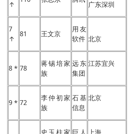
↑
广东深圳
7
用友
81
王文京
↑
软件
北京
蒋锡培家
远东
江苏宜兴
8 *
78
族
集团
李仲初家
石基
北京
9 *
72
族
信息
史玉柱家
巨人
上海