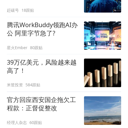
赶碳号
18跟贴
腾讯WorkBuddy领跑AI办
公 阿里字节急了?
星火Ember
80跟贴
39万亿美元，风险越来越
高了！
米筐投资
584跟贴
官方回应西安国企拖欠工
程款：正督促整改
经理人杂志
60跟贴