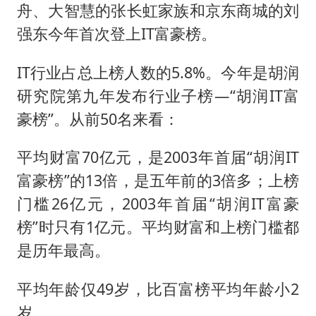
李斌称蔚来新车将搭载120度三元电池
舟、大智慧的张长虹家族和京东商城的刘
多所高校取消艺考
强东今年首次登上IT富豪榜。
22岁女生独闯南太行失联12天
IT行业占总上榜人数的5.8%。今年是胡润
上半年国内居民出游人次34.63亿
研究院第九年发布行业子榜—“胡润IT富
薛之谦杭州站演唱会取消
豪榜”。从前50名来看：
习近平心系体育强国建设
平均财富70亿元，是2003年首届“胡润IT
富豪榜”的13倍，是五年前的3倍多；上榜
门槛26亿元，2003年首届“胡润IT富豪
榜”时只有1亿元。平均财富和上榜门槛都
是历年最高。
平均年龄仅49岁，比百富榜平均年龄小2
岁。