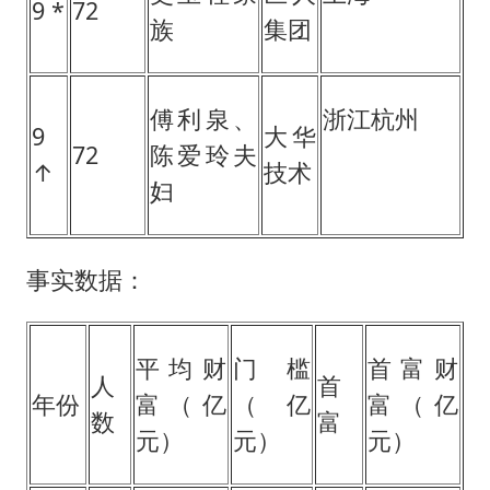
9 *
72
族
集团
傅利泉、
浙江杭州
9
大华
72
陈爱玲夫
↑
技术
妇
事实数据：
平均财
门槛
首富财
人
首
年份
富（亿
（亿
富（亿
数
富
元）
元）
元）