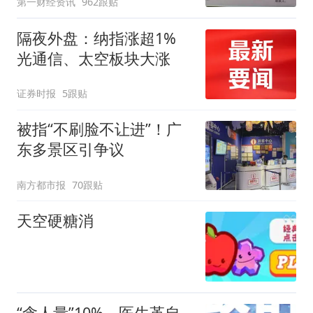
第一财经资讯
962跟贴
隔夜外盘：纳指涨超1%
光通信、太空板块大涨
证券时报
5跟贴
被指“不刷脸不让进”！广
东多景区引争议
南方都市报
70跟贴
天空硬糖消
“含人量”10%，医生革自