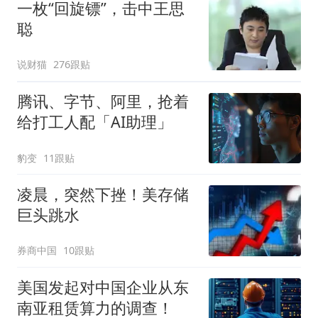
一枚“回旋镖”，击中王思
聪
说财猫
276跟贴
腾讯、字节、阿里，抢着
给打工人配「AI助理」
豹变
11跟贴
凌晨，突然下挫！美存储
巨头跳水
券商中国
10跟贴
美国发起对中国企业从东
南亚租赁算力的调查！