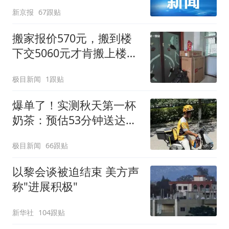
新京报
67跟贴
搬家报价570元，搬到楼
下交5060元才肯搬上楼！
女子傻眼了
极目新闻
1跟贴
爆单了！实测秋天第一杯
奶茶：预估53分钟送达，
实际耗时92分钟
极目新闻
66跟贴
以黎会谈被迫结束 美方声
称"进展积极"
新华社
104跟贴