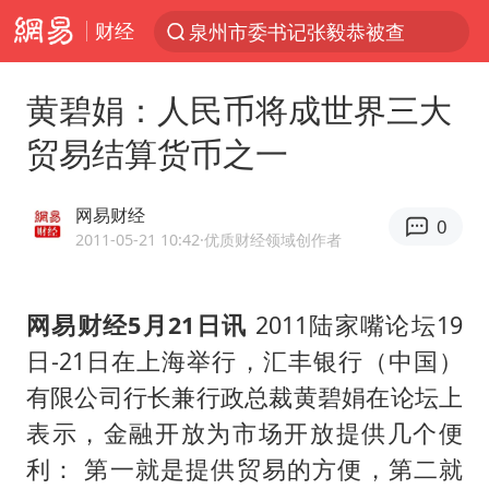
财经
泉州市委书记张毅恭被查
“电影+”如何激发千亿级消费新活力？
黄碧娟：人民币将成世界三大
沙特土耳其巴基斯坦签署共同防务协议
贸易结算货币之一
台风白海豚实时路径
全球首个长时储能一体化产业园量产
网易财经
0
U17国足点球大战淘汰河床晋级决赛
2011-05-21 10:42
·优质财经领域创作者
四川宜宾市高县4.9级地震致1人死亡
网易财经5月21日讯
2011陆家嘴论坛19
中巨芯：上半年归母净利润1405.77万元
日-21日在上海举行，汇丰银行（中国）
名创优品回应女子吐槽内裤质量差
有限公司行长兼行政总裁黄碧娟在论坛上
“今天得有40℃了吧 为啥还不预警”
表示，金融开放为市场开放提供几个便
中国女篮70-67险胜尼日利亚女篮
利： 第一就是提供贸易的方便，第二就