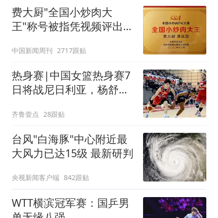
费大厨"全国小炒肉大
王"称号被指凭视频评出
官方回应
中国新闻周刊
2717跟贴
热身赛|中国女篮热身赛7
日将战尼日利亚，杨舒予
有望出战
齐鲁壹点
28跟贴
台风"白海豚"中心附近最
大风力已达15级 最新研判
央视新闻客户端
842跟贴
WTT横滨冠军赛：国乒男
单无缘八强