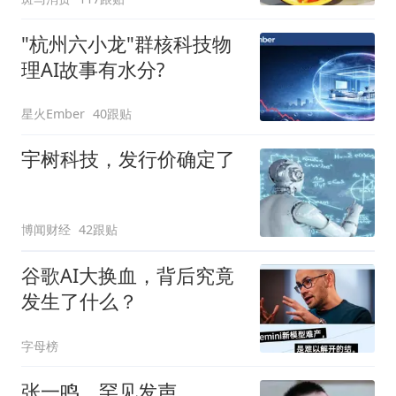
"杭州六小龙"群核科技物
理AI故事有水分?
星火Ember
40跟贴
宇树科技，发行价确定了
博闻财经
42跟贴
谷歌AI大换血，背后究竟
发生了什么？
字母榜
张一鸣，罕见发声