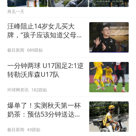
再见一天
汪峰阻止14岁女儿买大
牌，“孩子应该知道父母的
不易”，称自己买衣服80%
极目新闻
689跟贴
都在淘宝
一分钟两球 U17国足2:1逆
转勒沃库森U17队
环球网资讯
182跟贴
爆单了！实测秋天第一杯
奶茶：预估53分钟送达，
实际耗时92分钟
极目新闻
43跟贴