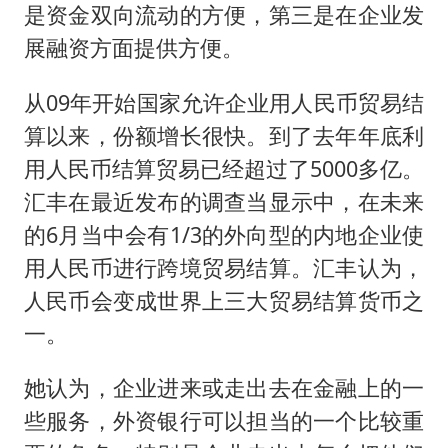
秋天的第一杯奶茶到底有多火
是资金双向流动的方便，第三是在企业发
东航：国内客票提前14天免费退改
展融资方面提供方便。
国防部：中国军队坚决反制任何闹海挑衅图谋
从09年开始国家允许企业用人民币贸易结
欧阳娜娜窦靖童好搭
算以来，份额增长很快。到了去年年底利
“新疆阿勒泰八月能滑雪”不实
用人民币结算贸易已经超过了5000多亿。
日本试射“战斧”导弹，国防部回应
汇丰在最近发布的调查当显示中，在未来
胡彦斌韩磊 谁帮谁
的6月当中会有1/3的外向型的内地企业使
用人民币进行跨境贸易结算。汇丰认为，
夯实基础开新局
人民币会变成世界上三大贸易结算货币之
一。
她认为，企业进来或走出去在金融上的一
些服务，外资银行可以担当的一个比较重