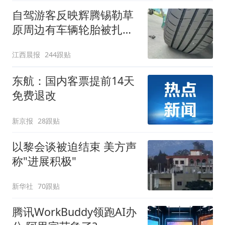
自驾游客反映辉腾锡勒草
原周边有车辆轮胎被扎，
修理店铺换胎价格高达千
江西晨报
244跟贴
元，官方发布情况通报
东航：国内客票提前14天
免费退改
新京报
28跟贴
以黎会谈被迫结束 美方声
称"进展积极"
新华社
70跟贴
腾讯WorkBuddy领跑AI办