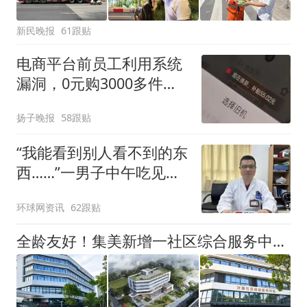
新民晚报
61跟贴
电商平台前员工利用系统
漏洞，0元购3000多件家
电！
扬子晚报
58跟贴
“我能看到别人看不到的东
西……”一男子中午吃见手
青没事，晚上再吃却出现
环球网资讯
62跟贴
幻觉被紧急送医！
全龄友好！集美新增一社区综合服务中心→