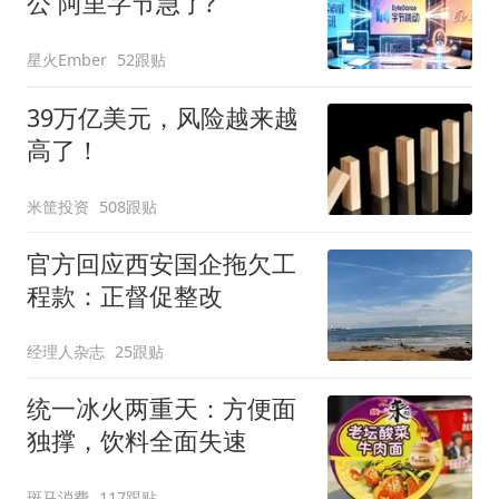
公 阿里字节急了?
星火Ember
52跟贴
39万亿美元，风险越来越
高了！
米筐投资
508跟贴
官方回应西安国企拖欠工
程款：正督促整改
经理人杂志
25跟贴
统一冰火两重天：方便面
独撑，饮料全面失速
斑马消费
117跟贴