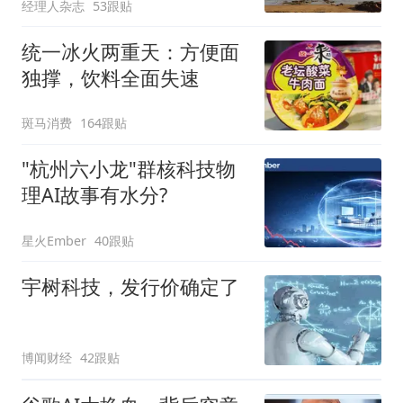
经理人杂志
53跟贴
统一冰火两重天：方便面
独撑，饮料全面失速
斑马消费
164跟贴
"杭州六小龙"群核科技物
理AI故事有水分?
星火Ember
40跟贴
宇树科技，发行价确定了
博闻财经
42跟贴