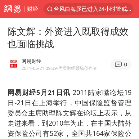
台风白海豚已进入24小时警戒线
财经
“东北超”哈尔滨主场收官战小贴士
陈文辉：外资进入既取得成效
考生称遭第二名花钱劝退 当地再通报
也面临挑战
泰国校园枪击事件已致8死30余伤
王虹邓煜的同学获统计学界诺贝尔奖
网易财经
0
泉州市委书记张毅恭被查
2011-05-21 09:39
·优质财经领域创作者
2名小孩玩手机低头幅度近乎折叠
微信新功能：你可以“撤回”你的撤回
网易财经5月21日讯
2011陆家嘴论坛19
“中国蔬菜之乡”最高温达41.8℃
日-21日在上海举行，中国保险监督管理
委员会主席助理陈文辉在论坛上表示，从
老人离世案亲属质疑记录仪
走进来看，到2010年为止，在中国大陆外
中医教你一招提升气血
资保险公司有52家，全国共164家保险公
“今天得有40℃了吧 为啥还不预警”