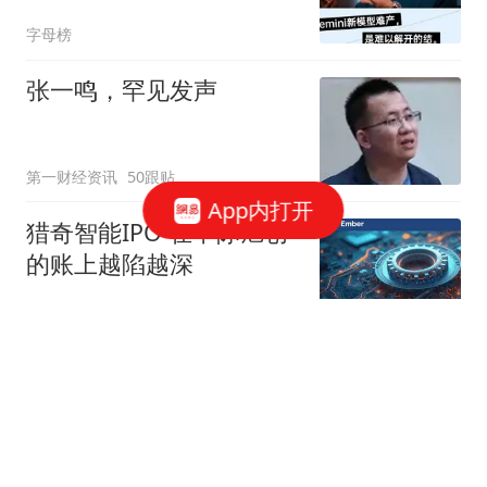
字母榜
张一鸣，罕见发声
第一财经资讯
50跟贴
App内打开
猎奇智能IPO 在中际旭创
的账上越陷越深
星火Ember
85跟贴
商务部：对美国合规性测
试公司采取反制措施
商务部网站