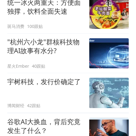
统一冰火两重天：方便面
独撑，饮料全面失速
斑马消费
100跟贴
"杭州六小龙"群核科技物
理AI故事有水分?
星火Ember
40跟贴
宇树科技，发行价确定了
博闻财经
42跟贴
谷歌AI大换血，背后究竟
发生了什么？