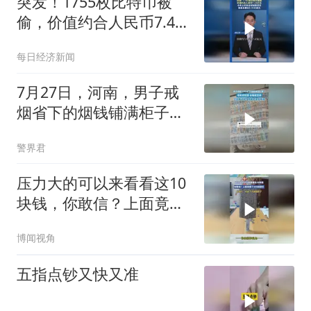
突发！1755枚比特币被
偷，价值约合人民币7.43
亿元
每日经济新闻
7月27日，河南，男子戒
烟省下的烟钱铺满柜子和
床。计划拿这些钱带着老
警界君
婆去旅游！
压力大的可以来看看这10
块钱，你敢信？上面竟摆
了440枚硬币
博闻视角
五指点钞又快又准