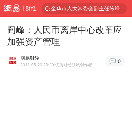
财经
金华市人大常委会副主任陈峰齐被查
我国货物贸易进出口超30万亿元
阎峰：人民币离岸中心改革应
向鹏0-3不敌张本智和
加强资产管理
广东雷州通报特教老师招聘违规事件
国防部回应日本试射“战斧”导弹
网易财经
0
泉州市委书记张毅恭被查
2011-05-20 23:29
·优质财经领域创作者
佛山通报笔试前13被淘汰后5名进体检
“立秋的第一杯奶茶”又爆单了
“新疆阿勒泰八月能滑雪”不实
陈幸同晋级WTT横滨冠军赛8强
泰国枪击案凶手先杀祖父母后行凶