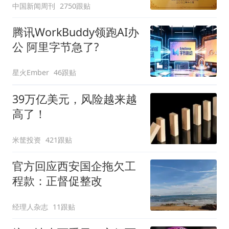
中国新闻周刊
2750跟贴
腾讯WorkBuddy领跑AI办
公 阿里字节急了?
星火Ember
46跟贴
39万亿美元，风险越来越
高了！
米筐投资
421跟贴
官方回应西安国企拖欠工
程款：正督促整改
经理人杂志
11跟贴