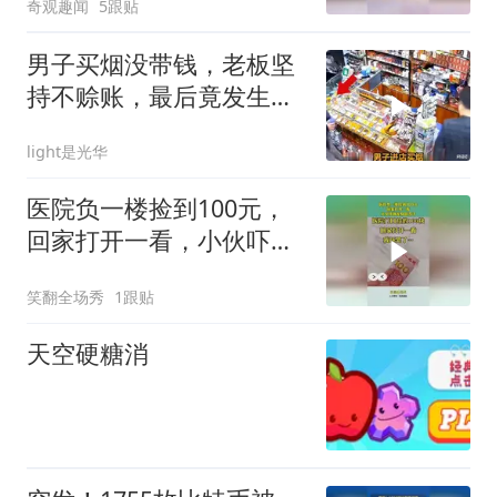
奇观趣闻
5跟贴
男子买烟没带钱，老板坚
持不赊账，最后竟发生这
种反转
light是光华
医院负一楼捡到100元，
回家打开一看，小伙吓得
浑身冒冷汗
笑翻全场秀
1跟贴
天空硬糖消