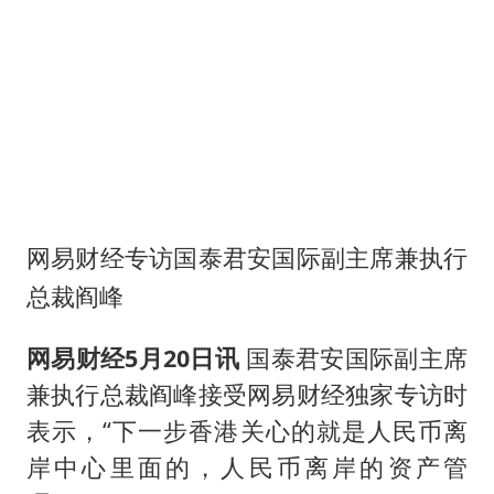
超颖电子拟投资20.86亿建设新项目
宇树科技中一签需缴款7.54万元
国防部：中国军队坚决反制任何闹海挑衅图谋
女儿为争财产堵门阻挠父亲出殡
公司“上四休三”但要降薪1000元
夯实基础开新局
网易财经专访国泰君安国际副主席兼执行
总裁阎峰
网易财经5月20日讯
国泰君安国际副主席
兼执行总裁阎峰接受网易财经独家专访时
表示，“下一步香港关心的就是人民币离
岸中心里面的，人民币离岸的资产管