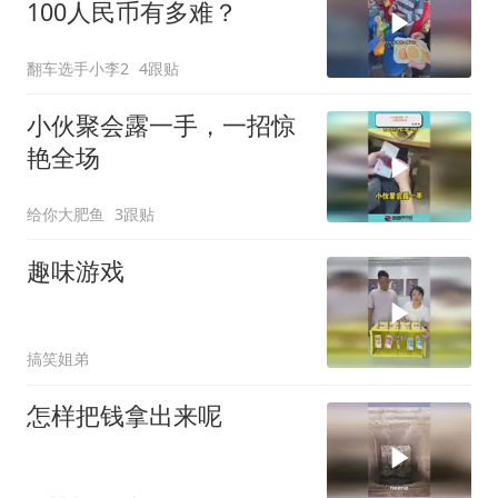
100人民币有多难？
翻车选手小李2
4跟贴
小伙聚会露一手，一招惊
艳全场
给你大肥鱼
3跟贴
趣味游戏
搞笑姐弟
怎样把钱拿出来呢