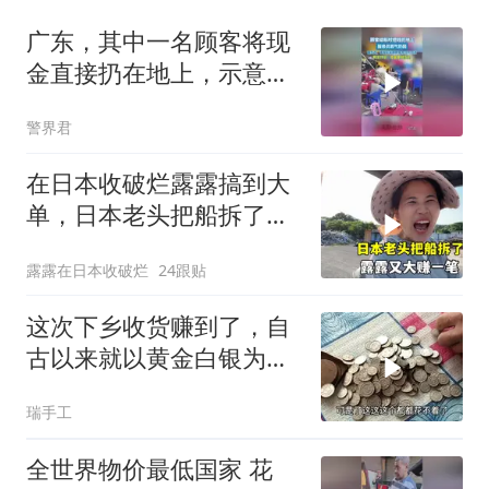
广东，其中一名顾客将现
金直接扔在地上，示意服
务员去捡，服务员弯腰捡
警界君
起后霸气回应
在日本收破烂露露搞到大
单，日本老头把船拆了送
货上门！
露露在日本收破烂
24跟贴
这次下乡收货赚到了，自
古以来就以黄金白银为富
贵，可还算公道？
瑞手工
全世界物价最低国家 花