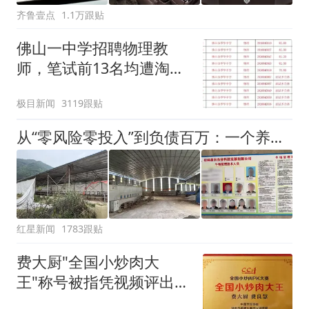
齐鲁壹点
1.1万跟贴
佛山一中学招聘物理教
师，笔试前13名均遭淘
汰？教育局：已叫停招
极目新闻
3119跟贴
聘，成立调查组全面核查
从“零风险零投入”到负债百万：一个养牛项目崩盘后，谁该为农户的贷款买单丨红星调查
红星新闻
1783跟贴
费大厨"全国小炒肉大
王"称号被指凭视频评出
官方回应