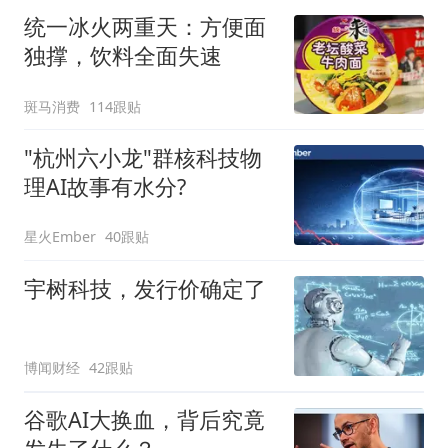
统一冰火两重天：方便面
独撑，饮料全面失速
斑马消费
114跟贴
"杭州六小龙"群核科技物
理AI故事有水分?
星火Ember
40跟贴
宇树科技，发行价确定了
博闻财经
42跟贴
谷歌AI大换血，背后究竟