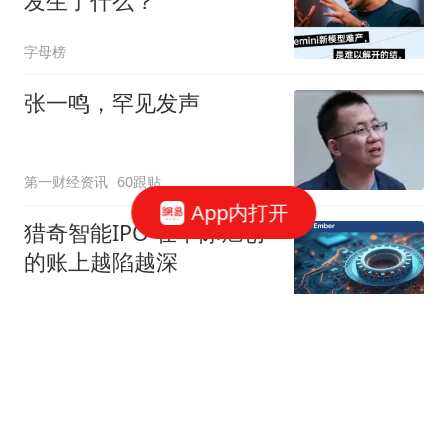
发生了什么？
字母榜
张一鸣，罕见发声
第一财经资讯
60跟贴
App内打开
猎奇智能IPO 在中际旭创
的账上越陷越深
星火Ember
85跟贴
商务部：对美国合规性测
试公司采取反制措施
商务部网站