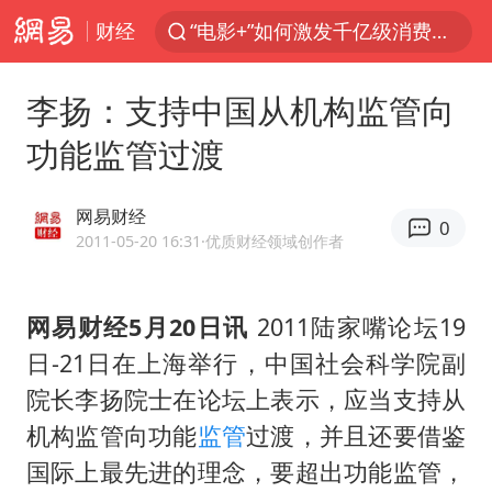
财经
“电影+”如何激发千亿级消费新活力？
胡塞武装袭击也门政府军军营
李扬：支持中国从机构监管向
日本试射“战斧”导弹，国防部回应
功能监管过渡
东航：国内客票提前14天免费退改
台风白海豚中心风力增强
网易财经
0
四川宜宾高县4.9级地震致1死
2011-05-20 16:31
·优质财经领域创作者
向鹏0-3不敌张本智和
网易财经5月20日讯
2011陆家嘴论坛19
“新疆阿勒泰八月能滑雪”不实
日-21日在上海举行，中国社会科学院副
刘国正说向鹏打得很窝囊
院长李扬院士在论坛上表示，应当支持从
山东一元代青花杯离奇失踪
机构监管向功能
监管
过渡，并且还要借鉴
我国外贸延续良好增长态势
国际上最先进的理念，要超出功能监管，