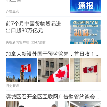
齐鲁壹点
前7个月中国货物贸易进
出口超30万亿元
央视新闻客户端
3247跟贴
加拿大新设外国干预监管岗，首日收 1 份登记
旧史新谭
滨城区召开全区互联网广告监管约谈会 净化广告市场环境