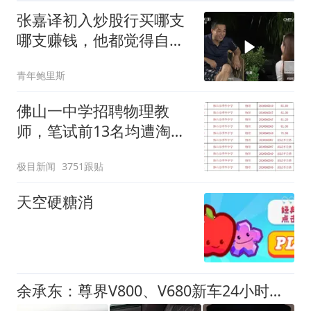
张嘉译初入炒股行买哪支
哪支赚钱，他都觉得自己
是金融奇才
青年鲍里斯
佛山一中学招聘物理教
师，笔试前13名均遭淘
汰？教育局：已叫停招
极目新闻
3751跟贴
聘，成立调查组全面核查
天空硬糖消
余承东：尊界V800、V680新车24小时大定突破3500台