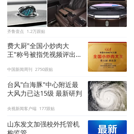
齐鲁壹点
1.2万跟贴
费大厨"全国小炒肉大
王"称号被指凭视频评出
官方回应
中国新闻周刊
2750跟贴
台风"白海豚"中心附近最
大风力已达15级 最新研判
央视新闻客户端
177跟贴
山东发文加强校外托管机
构监管