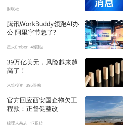
字货币概念多次涨停 | 财
财联社
报解读
腾讯WorkBuddy领跑AI办
公 阿里字节急了?
星火Ember
48跟贴
39万亿美元，风险越来越
高了！
米筐投资
395跟贴
官方回应西安国企拖欠工
程款：正督促整改
经理人杂志
17跟贴