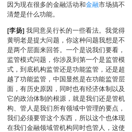
宇树科技中一签需缴款7.54万元
因为现在很多的金融活动和
金融
市场搞不
国防部：中国军队坚决反制任何闹海挑衅图谋
清楚是什么功能。
陈幸同晋级WTT横滨冠军赛8强
[李扬]
我同意吴行长的一些看法。我觉得
百花奖开幕式
黄明老是提大问题，你这种问题我想是不
两名乘客在飞机上因调节座椅起冲突
是两个层面来回答。一个是说我们要看，
女儿为争财产堵门阻挠父亲出殡
监管模式问题，你涉及到第一个是监管模
夯实基础开新局
式，到底机构监管还是功能监管，还是超
越了功能监管，中国显然是在功能监管层
面，有历史原因，同时也有经济体制以及
它的政治体制的根源，就是我们还是管机
构、管人是我们所有领域中管理的要点，
我们必须要管这个东西，所以这个也体现
在我们金融领域管机构同时也管人，这使