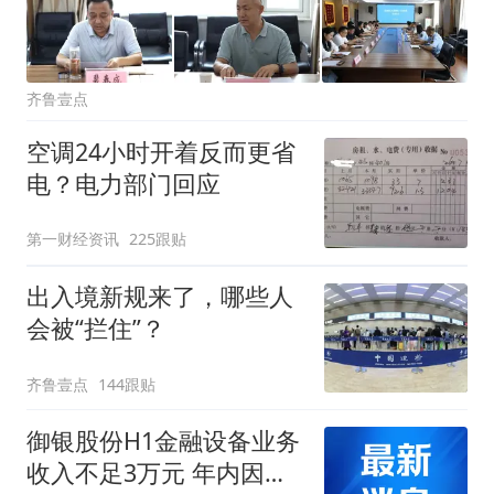
齐鲁壹点
空调24小时开着反而更省
电？电力部门回应
第一财经资讯
225跟贴
出入境新规来了，哪些人
会被“拦住”？
齐鲁壹点
144跟贴
御银股份H1金融设备业务
收入不足3万元 年内因数