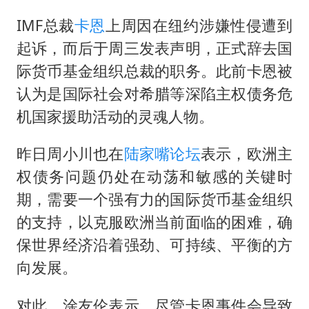
台风白海豚实时路径
IMF总裁
卡恩
上周因在纽约涉嫌性侵遭到
郑丽文：台湾从来没有“独立”过
起诉，而后于周三发表声明，正式辞去国
女子网购名牌包发现是自己丢的那只
际货币基金组织总裁的职务。此前卡恩被
《给阿嬷的情书》售后来了
认为是国际社会对希腊等深陷主权债务危
多个明星演唱会取消
机国家援助活动的灵魂人物。
万岁山接盘烂尾恒大文旅城
昨日周小川也在
陆家嘴论坛
表示，欧洲主
上海轮渡全线停航
权债务问题仍处在动荡和敏感的关键时
人民的健康、体质、幸福一脉相承
期，需要一个强有力的国际货币基金组织
的支持，以克服欧洲当前面临的困难，确
保世界经济沿着强劲、可持续、平衡的方
向发展。
对此，涂友伦表示，尽管卡恩事件会导致