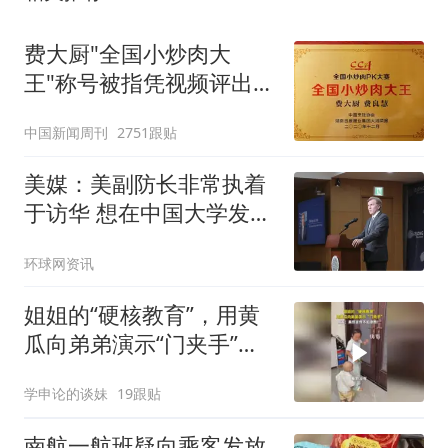
费大厨"全国小炒肉大
王"称号被指凭视频评出
官方回应
中国新闻周刊
2751跟贴
美媒：美副防长非常执着
于访华 想在中国大学发表
演讲
环球网资讯
姐姐的“硬核教育”，用黄
瓜向弟弟演示“门夹手”，
网友：果然言传不如身
学申论的谈妹
19跟贴
教！
南航一航班疑向乘客发放