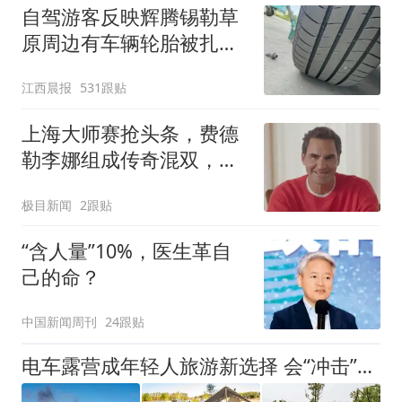
自驾游客反映辉腾锡勒草
原周边有车辆轮胎被扎，
修理店铺换胎价格高达千
江西晨报
531跟贴
元，官方发布情况通报
上海大师赛抢头条，费德
勒李娜组成传奇混双，将
对决“前世界第一”兄妹
极目新闻
2跟贴
“含人量”10%，医生革自
己的命？
中国新闻周刊
24跟贴
电车露营成年轻人旅游新选择 会“冲击”传统住宿业吗？