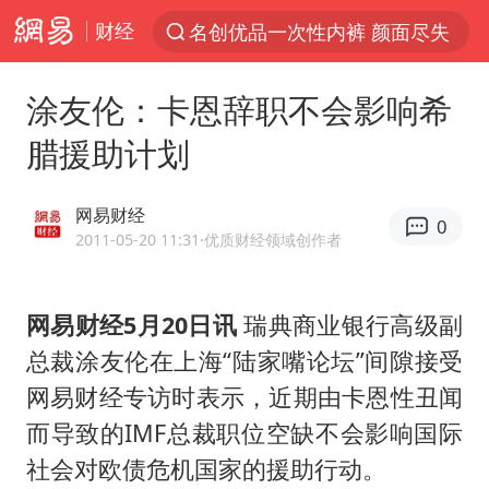
财经
名创优品一次性内裤 颜面尽失
解锁各地夏日限定体验
涂友伦：卡恩辞职不会影响希
白海豚将正面袭击贯穿浙江
腊援助计划
视频丨中国东方电气集团原党组副书记、董事宋致远被查
四川宜宾市珙县发生3.4级地震
网易财经
0
黄金创今年来最大单周涨幅
2011-05-20 11:31
·优质财经领域创作者
香港宏福苑火灾或由烟头引起
网易财经5月20日讯
瑞典商业银行高级副
浙江台州《告全体市民书》
总裁涂友伦在上海“陆家嘴论坛”间隙接受
媒体：“内容由AI生成”不是免责盾牌
网易财经专访时表示，近期由卡恩性丑闻
女主硬加吻戏短剧已下架
而导致的IMF总裁职位空缺不会影响国际
周末打虎 宋致远被查
社会对欧债危机国家的援助行动。