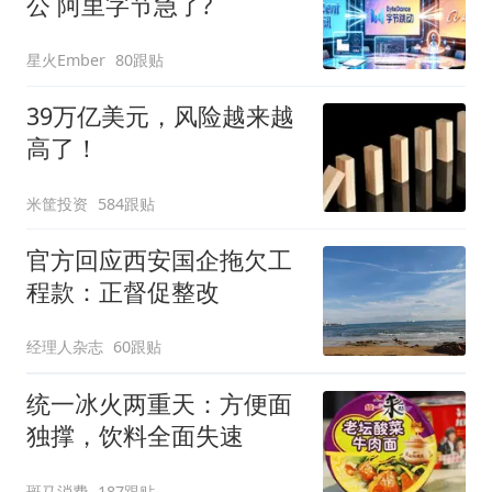
公 阿里字节急了?
星火Ember
80跟贴
39万亿美元，风险越来越
高了！
米筐投资
584跟贴
官方回应西安国企拖欠工
程款：正督促整改
经理人杂志
60跟贴
统一冰火两重天：方便面
独撑，饮料全面失速
斑马消费
187跟贴