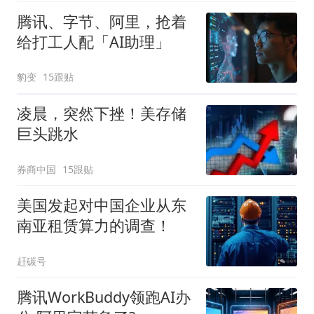
腾讯、字节、阿里，抢着
给打工人配「AI助理」
豹变
15跟贴
凌晨，突然下挫！美存储
巨头跳水
券商中国
15跟贴
美国发起对中国企业从东
南亚租赁算力的调查！
赶碳号
腾讯WorkBuddy领跑AI办