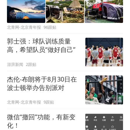
北青网-北京青年报
96跟贴
郭士强：球队训练质量
高，希望队员“做好自己”
澎湃新闻
2跟贴
杰伦-布朗将于8月30日在
波士顿举办告别派对
北青网-北京青年报
9跟贴
微信“撤回”功能，有新变
化！