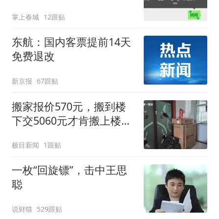
掌上春城
12跟贴
东航：国内客票提前14天
免费退改
新京报
67跟贴
搬家报价570元，搬到楼
下交5060元才肯搬上楼！
女子傻眼了
极目新闻
1跟贴
一枚“回旋镖”，击中王思
聪
说财猫
529跟贴