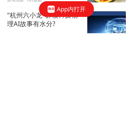
App内打开
"杭州六小龙"群核科技物
理AI故事有水分?
星火Ember
40跟贴
宇树科技，发行价确定了
博闻财经
36跟贴
谷歌AI大换血，背后究竟
发生了什么？
字母榜
张一鸣，罕见发声