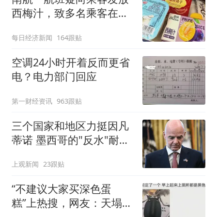
西梅汁，致多名乘客在飞
行途中排队上厕所！乘
每日经济新闻
164跟贴
客：机上100多人只有2个
厕所；客服回应：并非每
空调24小时开着反而更省
架飞机都会发放西梅汁
电？电力部门回应
第一财经资讯
963跟贴
三个国家和地区力挺因凡
蒂诺 墨西哥的"反水"耐人
寻味
上观新闻
23跟贴
“不建议大家买深色蛋
糕”上热搜，网友：天塌
了！