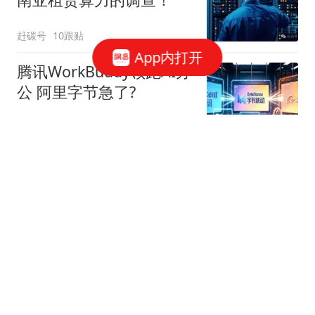
赶碳号
10跟贴
App内打开
腾讯WorkBuddy领跑AI办
公 阿里字节急了?
星火Ember
80跟贴
39万亿美元，风险越来越
高了！
米筐投资
595跟贴
官方回应西安国企拖欠工
程款：正督促整改
经理人杂志
49跟贴