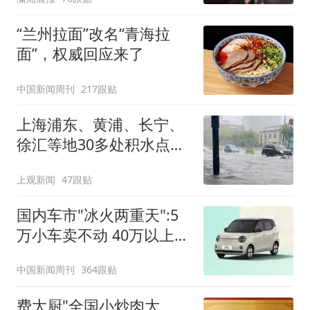
“兰州拉面”改名“青海拉
面”，权威回应来了
中国新闻周刊
217跟贴
上海浦东、黄浦、长宁、
徐汇等地30多处积水点正
在抢排
上观新闻
47跟贴
国内车市"冰火两重天":5
万小车卖不动 40万以上的
抢购
中国新闻周刊
364跟贴
费大厨"全国小炒肉大