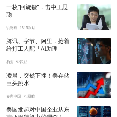
一枚“回旋镖”，击中王思
聪
说财猫
1315跟贴
腾讯、字节、阿里，抢着
给打工人配「AI助理」
豹变
52跟贴
凌晨，突然下挫！美存储
巨头跳水
券商中国
79跟贴
美国发起对中国企业从东
南亚租赁算力的调查！