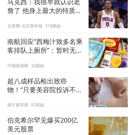
马克西：我很早就认识老
詹了 他身上最大的特质就
是谦逊
北青网-北京青年报
218跟贴
南航回应“西梅汁致多名乘
客排队上厕所”：暂时无法
核查是否发放西梅汁
中国能源网
32跟贴
超八成样品检出致癌
物！“只要美容院投诉不
多，店家就不会更换产品”
南方都市报
81跟贴
伯克希尔罕见爆买200亿
美元股票