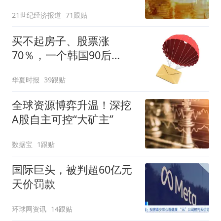
21世纪经济报道
71跟贴
买不起房子、股票涨
70％，一个韩国90后
的“突围”
华夏时报
39跟贴
全球资源博弈升温！深挖
A股自主可控“大矿主”
数据宝
1跟贴
国际巨头，被判超60亿元
天价罚款
环球网资讯
14跟贴