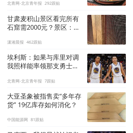
北青网-北京青年报
292跟贴
甘肃麦积山景区看完所有
石窟需2000元？景区：部
分石窟受特别保护，游客
潇湘晨报
462跟贴
可按需买
埃利斯：如果与库里对调
我照样能率领那支勇士取
得现在的成就
北青网-北京青年报
7跟贴
大亚圣象被指售卖“多年存
货” 19亿库存如何消化？
中国能源网
81跟贴