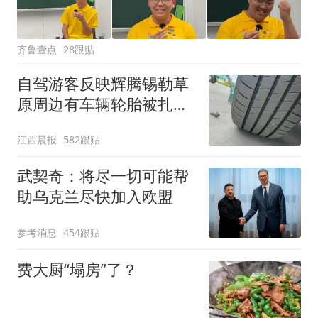
齐鲁壹点
28跟贴
自驾游客反映辉腾锡勒草
原周边有车辆轮胎被扎，
修理店铺换胎价格高达千
江西晨报
582跟贴
元，官方发布情况通报
武契奇：将尽一切可能帮
助乌克兰尽快加入欧盟
参考消息
454跟贴
费大厨“塌房”了？