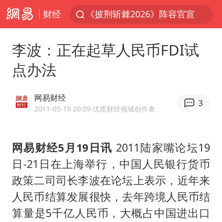
财经
白海豚北上或致京津冀暴雨
国足U17与阿森纳决赛取消 并列冠军
李波：正在起草人民币FDI试
香港刷新1884年以来最高气温纪录
点办法
新疆一婚礼线上邀请引热议
美将每月供乌爱国者拦截导弹
网易财经
3
《龙餐馆》 冲奖
2011-05-19 20:09
·优质财经领域创作者
构建更高水平的全民健身公共服务体系
网易财经5月19日讯
2011陆家嘴论坛19
上门女婿出轨女邻居多年被判重婚罪
日-21日在上海举行，中国人民银行货币
世界第1特鲁姆普斯诺克中国赛一轮游
政策二司司长李波在论坛上表示，近年来
云南一男子胃中取出180颗铁钉
人民币结算发展很快，去年跨境人民币结
以军士兵把枪口对准中国记者
算量是5千亿人民币，大概占中国进出口