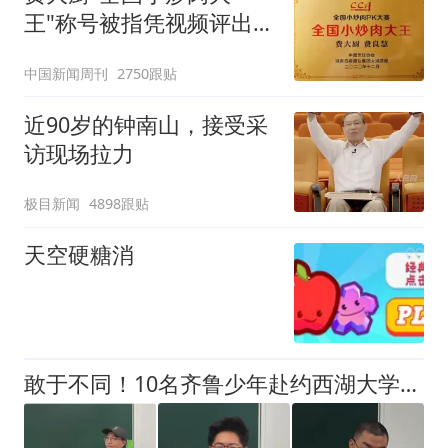
王"称号被指凭视频评出
官方回应
中国新闻周刊
2750跟贴
近90岁的钟南山，接受采
访现场拉力
极目新闻
4898跟贴
天空硬糖消
敢于不同！10名齐鲁少年赴约西湖大学！他们是谁？为何而选？