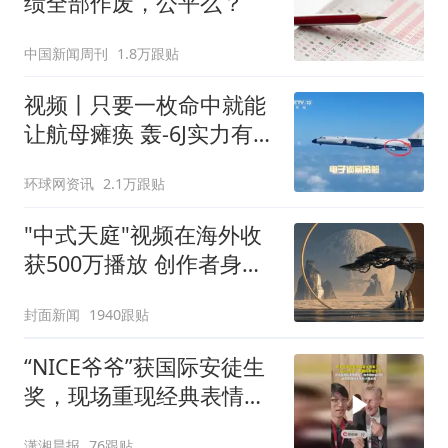
绩全部作废，公平么？
中国新闻周刊
1.8万跟贴
视频丨只要一枚命中就能
让航母瘫痪 轰-6J实力有多
强？
环球网资讯
2.1万跟贴
"中式天庭"视频在海外收
获500万播放 创作者身份
披露
封面新闻
1940跟贴
“NICE爷爷”获国际安徒生
奖，现场重现经典表情
包，向中国粉丝问好
潇湘晨报
76跟贴