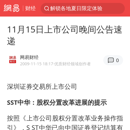
解锁各地夏日限定体验
财经
视频丨中国东方电气集团原党组副书记、董事宋致远被查
11月15日上市公司晚间公告速
四川宜宾市珙县发生3.4级地震
递
台风白海豚闭眼浙江上海处于危险半圆
白海豚将正面袭击贯穿浙江
网易财经
0
香港宏福苑火灾或由烟头引起
2009-11-15 18:17
·优质财经领域创作者
中国父女泰国骑摩托车坠崖1死1伤
浙江台州《告全体市民书》
深圳证券交易所上市公司
网约车司机充电时猝死保险拒赔
SST中华：股权分置改革进展的提示
周末打虎 宋致远被查
郑丽文：台湾从来没有“独立”过
按照《上市公司股权分置改革业务操作指
引》，S ST中华已向中国证券登记结算有
刘浩存百花奖开幕式红裙起舞