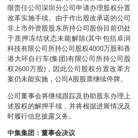
限责任公司深圳分公司申请办理股权分置
女子网购名牌包发现是自己丢的那只
改革实施手续。由于作出股改承诺的公司
女儿为争财产堵门阻挠父亲出殡
非上市外资股股东所持公司股份目前仍处
万岁山接盘烂尾恒大文旅城
于质押冻结状态未能解除(其中包括卓润
戚薇谈把脸交给AI
科技有限公司所持公司股权4000万股和香
多个明星演唱会取消
港大环自行车(集团)有限公司所持公司股
权2600万股)，因此公司股权分置改革方
习近平心系体育强国建设
案仍未能实施，公司A股股票继续停牌。
公司董事会将继续跟踪及协助股东办理上
述股权的解押手续，并将根据进展情况及
时履行信息披露义务。
中集集团：董事会决议