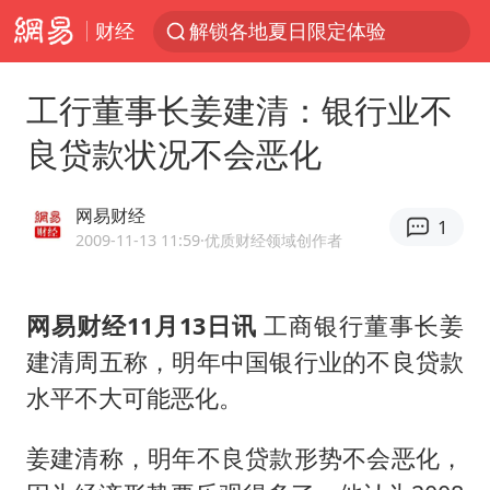
财经
解锁各地夏日限定体验
浙江温州发布台风橙色预警信号
工行董事长姜建清：银行业不
富婆带资进组给自己硬加60多场吻戏
良贷款状况不会恶化
白海豚将正面袭击贯穿浙江
男童模仿奥特曼从高处跳下致骨折
网易财经
1
金饰克价一夜涨回1300元
2009-11-13 11:59
·优质财经领域创作者
名创优品一次性内裤 颜面尽失
网易财经11月13日讯
工商银行董事长姜
视频丨中国东方电气集团原党组副书记、董事宋致远被查
建清周五称，明年中国银行业的不良贷款
梁家辉：到内地拍戏不是北上是回归
水平不大可能恶化。
包文婧：二胎很难一碗水端平
香港宏福苑火灾或由烟头引起
姜建清称，明年不良贷款形势不会恶化，