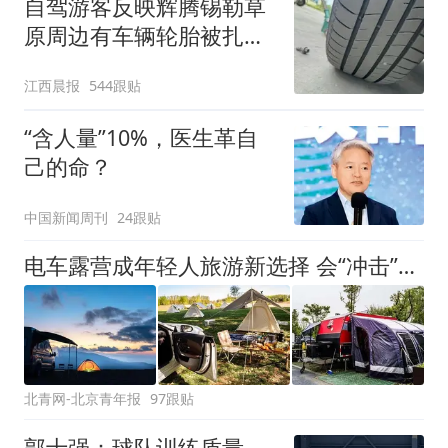
自驾游客反映辉腾锡勒草
原周边有车辆轮胎被扎，
修理店铺换胎价格高达千
江西晨报
544跟贴
元，官方发布情况通报
“含人量”10%，医生革自
己的命？
中国新闻周刊
24跟贴
电车露营成年轻人旅游新选择 会“冲击”传统住宿业吗？
北青网-北京青年报
97跟贴
郭士强：球队训练质量