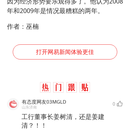
女主硬加吻戏短剧已下架
因为经济形势要乐观得多了。他认为2008
年和2009年是情况最糟糕的两年。
浙江台州《告全体市民书》
浙江一9岁男孩被海浪卷走仍在搜救中
作者：巫楠
郑丽文：台湾从来没有“独立”过
网传《披荆斩棘2026》名单
打开网易新闻体验更佳
媒体：“内容由AI生成”不是免责盾牌
人民的健康、体质、幸福一脉相承
有态度网友03MGLD
0
山东济南
工行董事长姜树清，还是姜建
清？！！