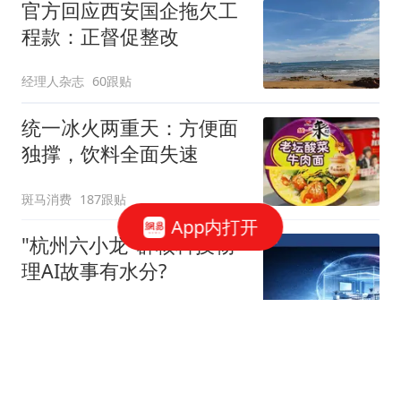
官方回应西安国企拖欠工
程款：正督促整改
经理人杂志
60跟贴
统一冰火两重天：方便面
独撑，饮料全面失速
斑马消费
187跟贴
App内打开
"杭州六小龙"群核科技物
理AI故事有水分?
星火Ember
40跟贴
宇树科技，发行价确定了