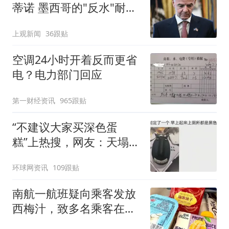
蒂诺 墨西哥的"反水"耐人
寻味
上观新闻
36跟贴
空调24小时开着反而更省
电？电力部门回应
第一财经资讯
965跟贴
“不建议大家买深色蛋
糕”上热搜，网友：天塌
了！
环球网资讯
109跟贴
南航一航班疑向乘客发放
西梅汁，致多名乘客在飞
行途中排队上厕所！乘