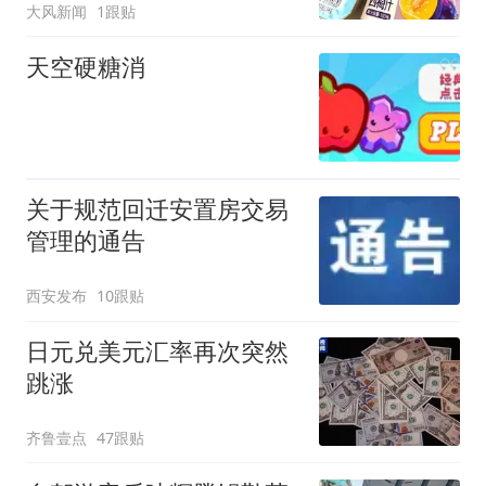
大风新闻
1跟贴
客：机上100多人只有2个
厕所；客服回应：并非每
天空硬糖消
架飞机都会发放西梅汁
关于规范回迁安置房交易
管理的通告
西安发布
10跟贴
日元兑美元汇率再次突然
跳涨
齐鲁壹点
47跟贴