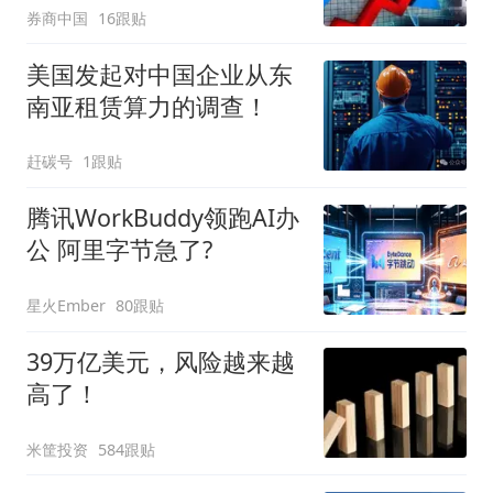
券商中国
16跟贴
美国发起对中国企业从东
南亚租赁算力的调查！
赶碳号
1跟贴
腾讯WorkBuddy领跑AI办
公 阿里字节急了?
星火Ember
80跟贴
39万亿美元，风险越来越
高了！
米筐投资
584跟贴