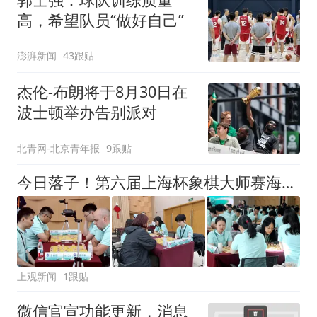
高，希望队员“做好自己”
澎湃新闻
43跟贴
杰伦-布朗将于8月30日在
波士顿举办告别派对
北青网-北京青年报
9跟贴
今日落子！第六届上海杯象棋大师赛海选赛扩容，象棋爱好者也能参与顶级赛事
上观新闻
1跟贴
微信官宣功能更新，消息