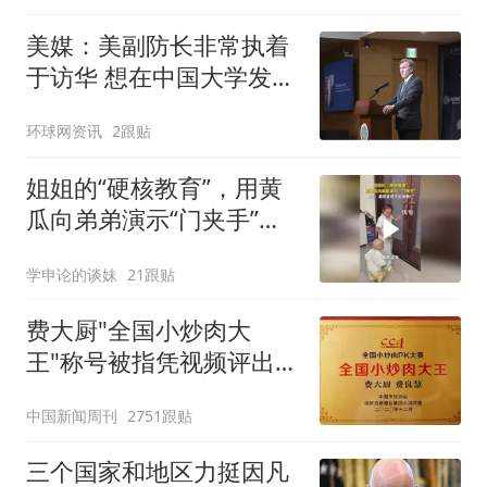
美媒：美副防长非常执着
于访华 想在中国大学发表
演讲
环球网资讯
2跟贴
姐姐的“硬核教育”，用黄
瓜向弟弟演示“门夹手”，
网友：果然言传不如身
学申论的谈妹
21跟贴
教！
费大厨"全国小炒肉大
王"称号被指凭视频评出
官方回应
中国新闻周刊
2751跟贴
三个国家和地区力挺因凡