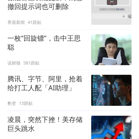
撤回提示词也可删除
界面新闻
41跟贴
一枚“回旋镖”，击中王思
聪
说财猫
581跟贴
腾讯、字节、阿里，抢着
给打工人配「AI助理」
豹变
15跟贴
凌晨，突然下挫！美存储
巨头跳水