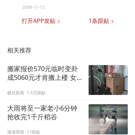
2009-11-13
打开APP发贴
1
条跟贴
相关推荐
搬家报价570元临时变卦
成5060元才肯搬上楼 女子
傻眼
极目新闻
1.5万跟贴
大雨将至一家老小6分钟
抢收完1千斤稻谷
潇湘晨报
11跟贴