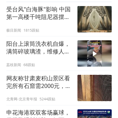
受台风"白海豚"影响 中国
第一高楼千吨阻尼器摆动
明显
极目新闻
1815跟贴
阳台上滚筒洗衣机自爆，
满筒碎玻璃渣，维修人员
称是人为原因，从未见过
荔枝新闻
68跟贴
洗衣机自爆
网友称甘肃麦积山景区看
完所有石窟需2000元，景
区：部分石窟受特别保
北青网-北京青年报
5244跟贴
护，游客可按需买
申花海港双双客场赢球，