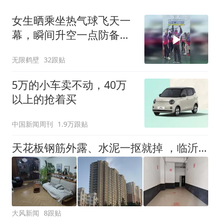
女生晒乘坐热气球飞天一
幕，瞬间升空一点防备都
没有
无限鹤壁
32跟贴
5万的小车卖不动，40万
以上的抢着买
中国新闻周刊
1.9万跟贴
天花板钢筋外露、水泥一抠就掉 ，临沂一安置楼交房半年即被鉴定存安全隐患；楼体至今未加固，仍有居民常住
大风新闻
8跟贴