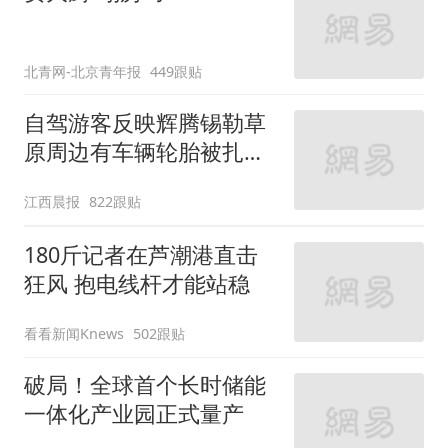
北青网-北京青年报
449跟贴
自驾游客反映辉腾锡勒草
原周边有车辆轮胎被扎，
修理店铺换胎价格高达千
江西晨报
822跟贴
元，官方发布情况通报
180斤记者在芦潮港直击
狂风 抱电线杆才能站稳
看看新闻Knews
502跟贴
破局！全球首个长时储能
一体化产业园正式量产