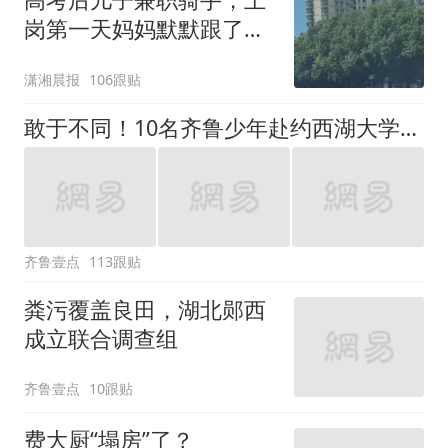
岗第一天妈妈默默跟了三
公里，感慨孩子真的长大
潇湘晨报
106跟贴
了
敢于不同！10名齐鲁少年赴约西湖大学！他们是谁？为何而选？
齐鲁壹点
113跟贴
粪污覆盖良田，湖北郧西
成立联合调查组
齐鲁壹点
10跟贴
费大厨“塌房”了？