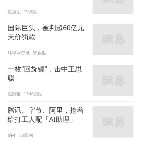
数据宝
19跟贴
国际巨头，被判超60亿元
天价罚款
环球网资讯
39跟贴
一枚“回旋镖”，击中王思
聪
说财猫
1348跟贴
腾讯、字节、阿里，抢着
给打工人配「AI助理」
豹变
52跟贴