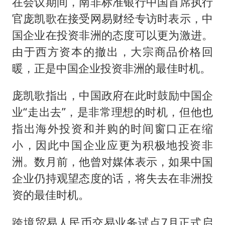
面对面丨蔡磊：与渐冻症抗争 纵使不敌 也不屈服
在会议期间，南非标准银行中国首席执行
官庞凯歌在接受网易财经专访时表示，中
5万小车卖不动 微型代步车集体遇冷
国企业在投资非洲的态度可以更为激进。
NBA传奇教练老尼尔森去世
由于西方资本的撤出，大宗商品价格回
手机真会“偷听”我们说话吗
暖，正是中国企业投资非洲的最佳时机。
上半年全球新能源乘用车销量1122万台
庞凯歌指出，中国政府在此时鼓励中国企
加沙约14万栋建筑被完全摧毁
业“走出去”，是非常理想的时机，但他也
从科技创新看开局起步的时与势
指出海外投资和并购的时间窗口正在缩
小，因此中国企业应更为积极地投资非
洲。数月前，他曾对媒体表示，如果中国
企业仍持观望态度的话，将失去在非洲投
资的最佳时机。
跨境贸易人民币交易业务试点7月正式启