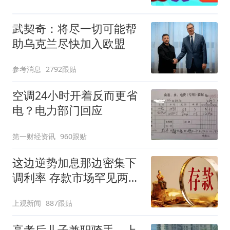
武契奇：将尽一切可能帮
助乌克兰尽快加入欧盟
参考消息
2792跟贴
空调24小时开着反而更省
电？电力部门回应
第一财经资讯
960跟贴
这边逆势加息那边密集下
调利率 存款市场罕见两极
分化
上观新闻
887跟贴
高考后儿子兼职骑手，上