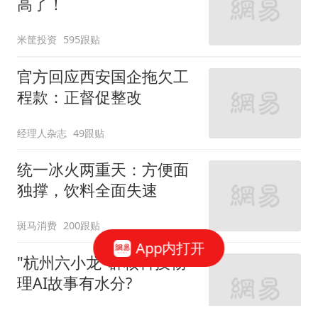
高了！
米筐投资
595跟贴
官方回应西安国企拖欠工
程款：正督促整改
经理人杂志
49跟贴
统一冰火两重天：方便面
独撑，饮料全面失速
斑马消费
200跟贴
App内打开
"杭州六小龙"群核科技物
理AI故事有水分?