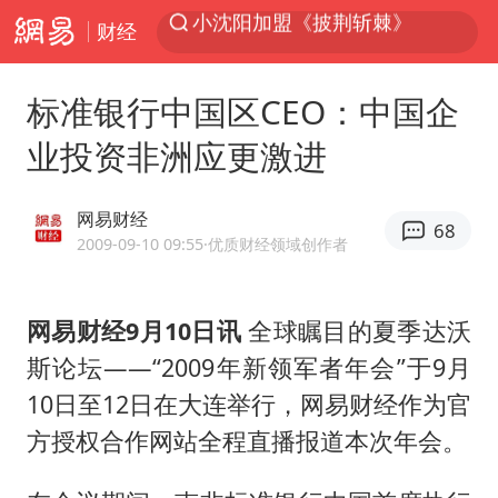
财经
台风“白海豚”登陆 各地各部门全力应对
白海豚雨量超越利奇马、巴威
标准银行中国区CEO：中国企
人形机器人第一股
业投资非洲应更激进
上海地铁4条线路全线停运
宇树申购 中一签有望赚20万元
网易财经
68
4.2平卫生间补漏注胶花1.55万
2009-09-10 09:55
·优质财经领域创作者
白海豚路径图
网易财经9月10日讯
全球瞩目的夏季达沃
武汉3名城管协管员殴打摊主被刑拘
斯论坛——“2009年新领军者年会”于9月
律师谈贾冰私人饭局被偷拍
10日至12日在大连举行，网易财经作为官
男子结婚8年3个女儿都不是亲生
方授权合作网站全程直播报道本次年会。
多地银行上调存款利率