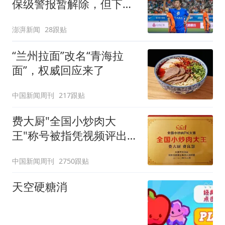
保级警报暂解除，但下一
轮才是生死战
澎湃新闻
28跟贴
“兰州拉面”改名“青海拉
面”，权威回应来了
中国新闻周刊
217跟贴
费大厨"全国小炒肉大
王"称号被指凭视频评出
官方回应
中国新闻周刊
2750跟贴
天空硬糖消