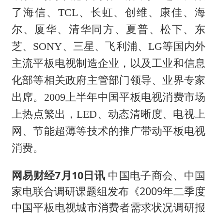
泰国：高度重视中国游客旅游体验
了海信、TCL、长虹、创维、康佳、海
于东来直播和胖东来核心团队开会
尔、厦华、清华同方、夏普、松下、东
上海大部迎大暴雨
芝、SONY、三星、飞利浦、LG等国内外
《龙餐馆》 冲奖
主流平板电视制造企业，以及工业和信息
蒯曼挺进WTT横滨冠军赛女单四强
化部等相关政府主管部门领导、业界专家
构建更高水平的全民健身公共服务体系
出席。2009上半年中国平板电视消费市场
上热点繁出，LED、动态清晰度、电视上
网、节能超薄等技术的推广带动平板电视
消费。
网易财经7月10日讯
中国电子商会、中国
家电联合调研课题组发布《2009年二季度
中国平板电视城市消费者需求状况调研报