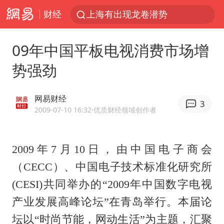
财经
上海有出现龙卷潜势
上海全域长途客运班次全部停运
09年中国平板电视消费市场增
今日15时起福州地铁高架区段停运
势强劲
白海豚逼近浙闽沿海
1枚就能让航母瘫痪 轰-6J实力有多强
网易财经
3
王艺迪2-4不敌张本美和止步4强
2009-07-10 16:32
·优质财经领域创作者
国足U17与阿森纳决赛取消 并列冠军
上门女婿出轨女邻居多年被判重婚罪
2009年7月10日，由中国电子商会
王传君 《披荆斩棘》
（CECC）、中国电子技术标准化研究所
(CESI)共同举办的“2009年中国数字电视
2025年小学教师减少13.19万
产业发展高峰论坛”在青岛举行。本届论
王艺迪无缘横滨赛决赛
坛以“时尚节能，网动生活”为主题，汇聚