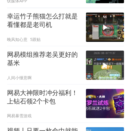
钛媒体APP
幸运竹子熊猫怎么打就是
看懂都是老司机
晚风知心意
5跟贴
网易模组推荐老吴更好的
基米
人间小惬意啊
网易大神限时冲分福利！
上钻石领2个卡包
网易暴雪游戏
视频丨只要一枚命中就能