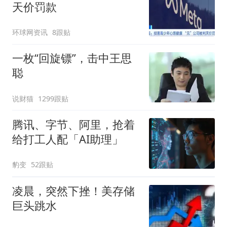
天价罚款
环球网资讯
8跟贴
一枚“回旋镖”，击中王思
聪
说财猫
1299跟贴
腾讯、字节、阿里，抢着
给打工人配「AI助理」
豹变
52跟贴
凌晨，突然下挫！美存储
巨头跳水