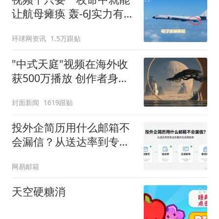
让航母瘫痪 轰-6J实力有多
强？
环球网资讯
1.5万跟贴
"中式天庭"视频在海外收
获500万播放 创作者身份
披露
封面新闻
1619跟贴
投外企简历用什么邮箱不
会漏信？从送达率到专业
形象的全流程指南
网易邮箱
天空硬糖消