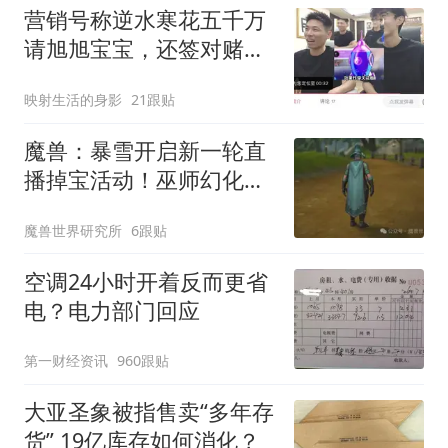
营销号称逆水寒花五千万
请旭旭宝宝，还签对赌协
议
映射生活的身影
21跟贴
魔兽：暴雪开启新一轮直
播掉宝活动！巫师幻化套
装免费送！
魔兽世界研究所
6跟贴
空调24小时开着反而更省
电？电力部门回应
第一财经资讯
960跟贴
大亚圣象被指售卖“多年存
货” 19亿库存如何消化？