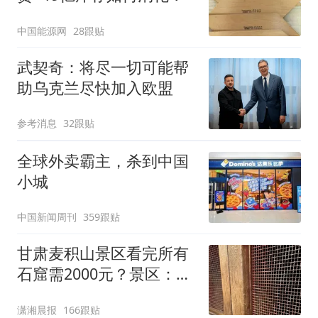
中国能源网
28跟贴
武契奇：将尽一切可能帮
助乌克兰尽快加入欧盟
参考消息
32跟贴
全球外卖霸主，杀到中国
小城
中国新闻周刊
359跟贴
甘肃麦积山景区看完所有
石窟需2000元？景区：部
分石窟受特别保护，游客
潇湘晨报
166跟贴
可按需买