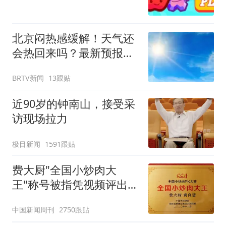
北京闷热感缓解！天气还
会热回来吗？最新预报
——
BRTV新闻
13跟贴
近90岁的钟南山，接受采
访现场拉力
极目新闻
1591跟贴
费大厨"全国小炒肉大
王"称号被指凭视频评出
官方回应
中国新闻周刊
2750跟贴