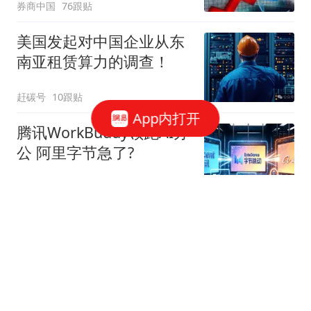
券商中国
76跟贴
美国发起对中国企业从东
南亚租赁算力的调查！
赶碳号
10跟贴
App内打开
腾讯WorkBuddy领跑AI办
公 阿里字节急了?
星火Ember
80跟贴
39万亿美元，风险越来越
高了！
米筐投资
595跟贴