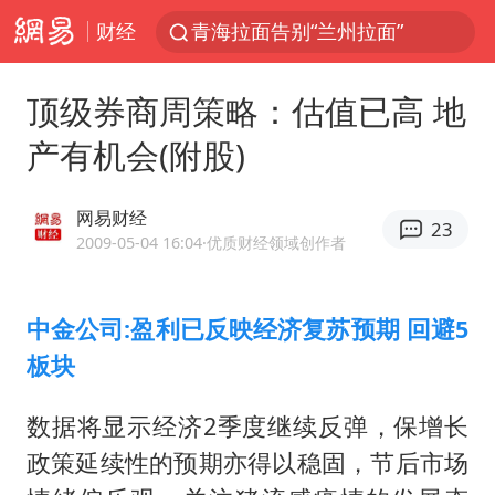
财经
青海拉面告别“兰州拉面”
U17国足三战全胜
顶级券商周策略：估值已高 地
我国编制完成新版全月地质图
产有机会(附股)
法国下周开始禁止未经同意的电话营销
台风白海豚或吞掉台风鲸鱼
网易财经
23
巡查组提问 工作人员偷用手机查答案
2009-05-04 16:04
·优质财经领域创作者
看守所辅警收受10万获刑1年
中金公司:盈利已反映经济复苏预期 回避5
宇树科技 打新
板块
多地要求领导干部带头休假
80后女柜员逆袭成4200亿银行副行长
数据将显示经济2季度继续反弹，保增长
吉林一“温度计大楼”读数爆表
政策延续性的预期亦得以稳固，节后市场