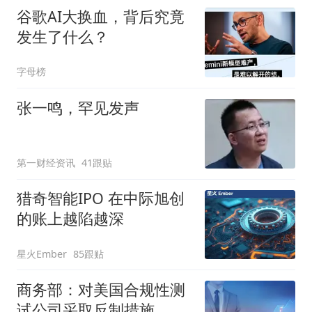
谷歌AI大换血，背后究竟
发生了什么？
字母榜
张一鸣，罕见发声
第一财经资讯
41跟贴
猎奇智能IPO 在中际旭创
的账上越陷越深
星火Ember
85跟贴
商务部：对美国合规性测
试公司采取反制措施