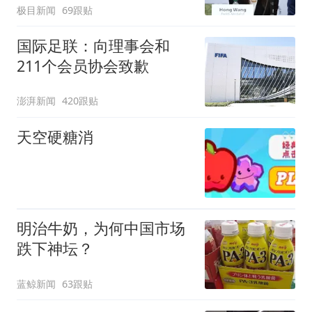
极目新闻
69跟贴
国际足联：向理事会和
211个会员协会致歉
澎湃新闻
420跟贴
天空硬糖消
明治牛奶，为何中国市场
跌下神坛？
蓝鲸新闻
63跟贴