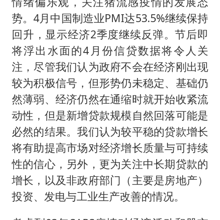
房主任回应争议
情绪偏乐观，关注猪流感疫情的发展态
势。4月中国制造业PMI达53.5%继续保持
把党建设得更加坚强有力
回升，显示经济2季度继续反弹。节后即
村民谈“梅姨”：叫的其实是“媒姨”
将浮出水面的4月份信贷数据将令人关
东方甄选被判赔偿江小白30万元
注，尽管我们认为政府不会在经济刚出现
中国养老床位“三连降”
较为积极信号，但形势仍未稳定、基础仍
奋进开新局 实干挑大梁
然薄弱、经济仍然在通缩时就开始收紧流
动性，但是新增贷款规模自然回落可能是
必然的结果。我们认为较平稳的贷款增长
将有助提高市场对经济增长质量与可持续
性的信心，另外，更为关注中长期贷款的
增长，以及非政府部门（主要是房地产）
投资、发电与工业生产改善的情况。