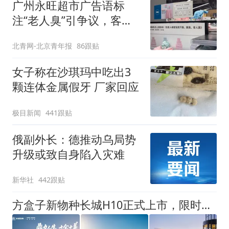
广州永旺超市广告语标
注“老人臭”引争议，客服
回应
北青网-北京青年报
86跟贴
女子称在沙琪玛中吃出3
颗连体金属假牙 厂家回应
极目新闻
441跟贴
俄副外长：德推动乌局势
升级或致自身陷入灾难
新华社
442跟贴
方盒子新物种长城H10正式上市，限时换新价20.18万元起