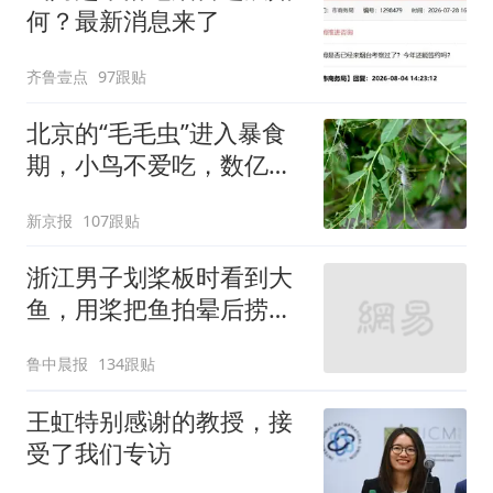
何？最新消息来了
齐鲁壹点
97跟贴
北京的“毛毛虫”进入暴食
期，小鸟不爱吃，数亿头
小蜂迎战
新京报
107跟贴
浙江男子划桨板时看到大
鱼，用桨把鱼拍晕后捞
起；当事人：鱼重7斤6
鲁中晨报
134跟贴
两，做成红烧辣子鱼块，
味道很好
王虹特别感谢的教授，接
受了我们专访