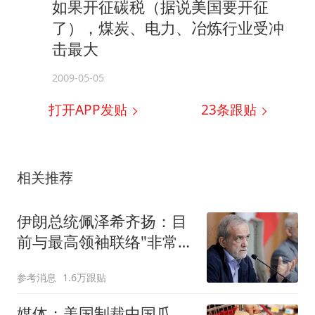
如果开征碳税（据说美国要开征
了），煤炭、电力、冶炼行业受冲
击最大
2009-05-05
打开APP发贴
23
条跟贴
相关推荐
伊朗总统佩泽希齐扬：目
前与最高领袖联络"非常困
难"
参考消息
1.6万跟贴
媒体：美国制裁中国瓜