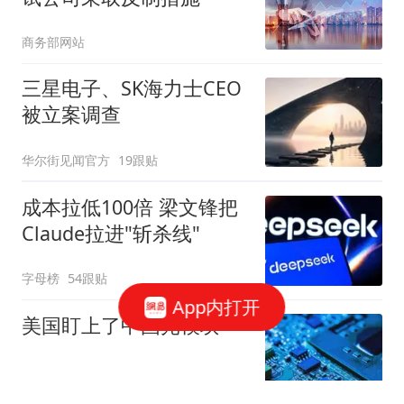
商务部网站
三星电子、SK海力士CEO
被立案调查
华尔街见闻官方
19跟贴
成本拉低100倍 梁文锋把
Claude拉进"斩杀线"
字母榜
54跟贴
App内打开
美国盯上了中国光模块
观察者网
37跟贴