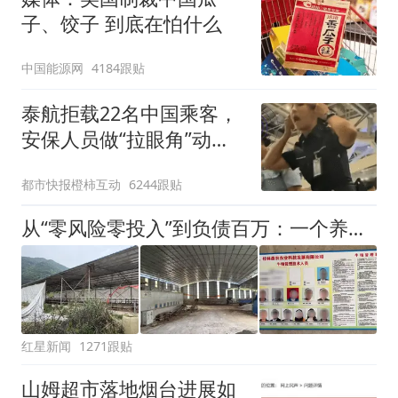
子、饺子 到底在怕什么
中国能源网
4184跟贴
泰航拒载22名中国乘客，
安保人员做“拉眼角”动
作，泰国机场最新回应：
都市快报橙柿互动
6244跟贴
拒绝登机决定由航司作
出；亲历者：曾承诺免费
从“零风险零投入”到负债百万：一个养牛项目崩盘后，谁该为农户的贷款买单丨红星调查
改签但没兑现
红星新闻
1271跟贴
山姆超市落地烟台进展如