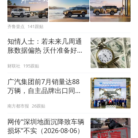
齐鲁壹点
141跟贴
知情人士：若未来几周通
胀数据偏热 沃什准备好加
息
财联社
195跟贴
广汽集团前7月销量达88
万辆，自主品牌出口同比
增130%
南方都市报
26跟贴
网传“深圳地面沉降致车辆
损坏”不实（2026·08·06）