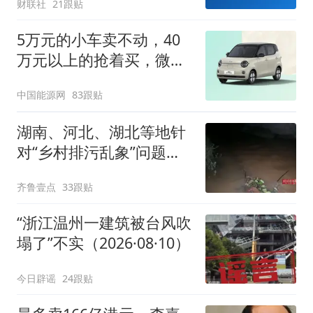
财联社
21跟贴
5万元的小车卖不动，40
万元以上的抢着买，微型
代步车集体遇冷
中国能源网
83跟贴
湖南、河北、湖北等地针
对“乡村排污乱象”问题成
立调查组
齐鲁壹点
33跟贴
“浙江温州一建筑被台风吹
塌了”不实（2026·08·10）
今日辟谣
24跟贴