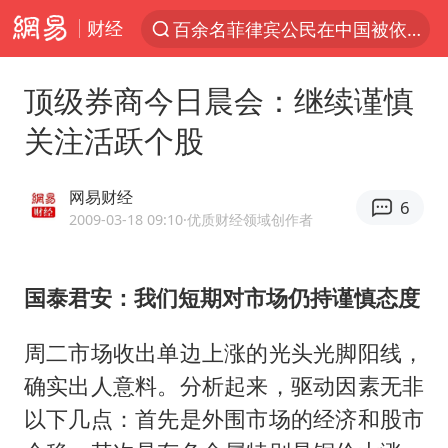
财经
百余名菲律宾公民在中国被依法处理
7月份居民消费价格指数保持温和上涨
顶级券商今日晨会：继续谨慎
《哪吒之魔童闹海》获百花奖最佳影片奖
关注活跃个股
中使馆：重大涉诈逃犯檀某落网
台湾不是国家不存在“国格”
网易财经
6
哥伦比亚发生7.5级地震
2009-03-18 09:10
·优质财经领域创作者
独闯南太行失联14天的女子已找到
国泰君安：我们短期对市场仍持谨慎态度
百花奖完整获奖名单公布
哥伦比亚强震已致超20人死亡
周二市场收出单边上涨的光头光脚阳线，
男子攒206小时加班调休被拒获赔1.6万
确实出人意料。分析起来，驱动因素无非
公安部通报：抓获犯罪嫌疑人8200余名
以下几点：首先是外围市场的经济和股市