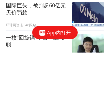
国际巨头，被判超60亿元
天价罚款
环球网资讯
46跟贴
App内打开
一枚“回旋镖”，击中王思
聪
说财猫
1358跟贴
腾讯、字节、阿里，抢着
给打工人配「AI助理」
豹变
56跟贴
凌晨，突然下挫！美存储
巨头跳水