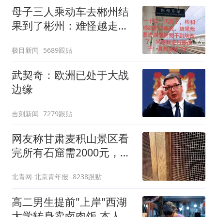
母子三人乘动车去郴州结
果到了彬州：难怪越走越
冷
极目新闻
5689跟贴
武契奇：欧洲已处于大战
边缘
吉刻新闻
7279跟贴
网友称甘肃麦积山景区看
完所有石窟需2000元，景
区：部分石窟受特别保
北青网-北京青年报
8238跟贴
护，游客可按需买
高二男生提前"上岸"西湖
大学转身卖卤肉饭 本人发