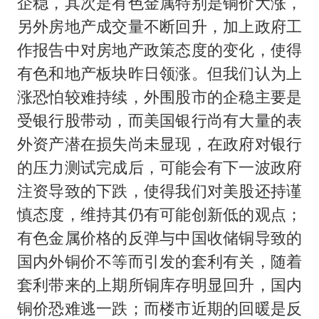
伊朗最高领袖将任命数名高级指挥官
企稳，其次是有色金属特别是铜价大涨，
另外房地产成交量不断回升，加上政府工
上海将苏州河水强排至黄浦江
作报告中对房地产政策态度的变化，使得
中方：奉劝美方解除对古巴制裁封锁
有色和地产板块昨日领涨。但我们认为上
警惕！我国境内发现多起“Sorry”勒索病毒攻击事件
涨恐怕较难持续，外围股市的企稳主要是
广岛长崎的昨天未必不会是日本的明天
受银行股带动，而美国银行尚有大量的表
我国民营企业创新动能持续增强
外资产潜在损失尚未显现，在政府对银行
高铁双人座被免票儿童挤成3人座
的压力测试完成后，可能会有下一波政府
注资导致的下跌，使得我们对美股还持谨
真理之光，何以能照亮复兴之路？
慎态度，维持其仍有可能创新低的观点；
有色金属价格的反弹与中国收储铜导致的
国内外铜价不等而引发的套利有关，随着
套利带来的上期所铜库存明显回升，国内
铜价恐难逃一跌；而楼市近期的回暖是反