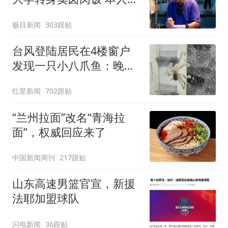
声
极目新闻
303跟贴
台风登陆居民在4楼窗户
发现一只小八爪鱼：晚上
已吃掉
红星新闻
702跟贴
“兰州拉面”改名“青海拉
面”，权威回应来了
中国新闻周刊
217跟贴
山东高速男篮官宣，新援
法耶加盟球队
闪电新闻
36跟贴