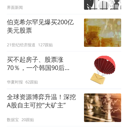
界面新闻
伯克希尔罕见爆买200亿
美元股票
21世纪经济报道
127跟贴
买不起房子、股票涨
70％，一个韩国90后
的“突围”
华夏时报
62跟贴
全球资源博弈升温！深挖
A股自主可控“大矿主”
数据宝
20跟贴