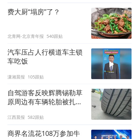
费大厨“塌房”了？
北青网-北京青年报
540跟贴
汽车压占人行横道车主锁
车吃饭
潇湘晨报
105跟贴
自驾游客反映辉腾锡勒草
原周边有车辆轮胎被扎，
修理店铺换胎价格高达千
江西晨报
582跟贴
元，官方发布情况通报
商界名流花108万参加牛