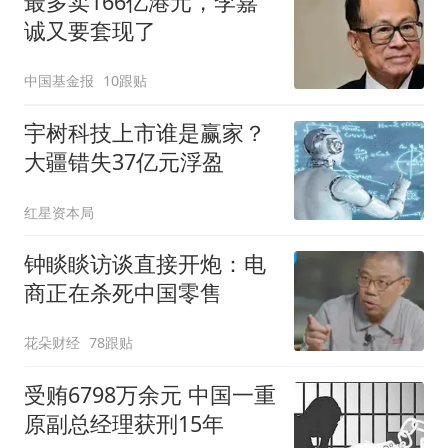
最多卖166亿港元，李嘉
诚又要套现了
中国基金报
10跟贴
宇树科技上市谁是赢家？
大疆错失37亿元浮盈
红星资本局
钟睒睒访谈直接开炮：电
商正在杀死中国零售
花朵财经
78跟贴
受贿6798万余元 中国一重
原副总经理获刑15年