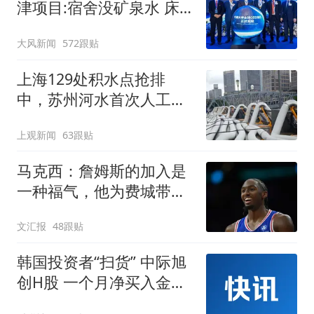
津项目:宿舍没矿泉水 床
咯吱响
大风新闻
572跟贴
上海129处积水点抢排
中，苏州河水首次人工翻
泄至黄浦江
上观新闻
63跟贴
马克西：詹姆斯的加入是
一种福气，他为费城带来
谦逊
文汇报
48跟贴
韩国投资者“扫货” 中际旭
创H股 一个月净买入金额
达4339.42万美元