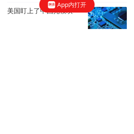
App内打开
美国盯上了中国光模块
观察者网
252跟贴
国家邮政局依法对申通快
递有限公司立案调查
国家邮政局网站
50跟贴
存储"跌过头"了吗？三星
电子"定价相当于没有AI"
华尔街见闻官方
6跟贴
押中AI，输给杠杆：两年