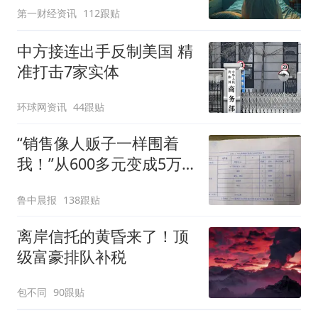
第一财经资讯
112跟贴
中方接连出手反制美国 精
准打击7家实体
环球网资讯
44跟贴
“销售像人贩子一样围着
我！”从600多元变成5万
元，57岁保洁阿姨做医美
鲁中晨报
138跟贴
后眼睛肿到流泪、视物模
糊
离岸信托的黄昏来了！顶
级富豪排队补税
包不同
90跟贴