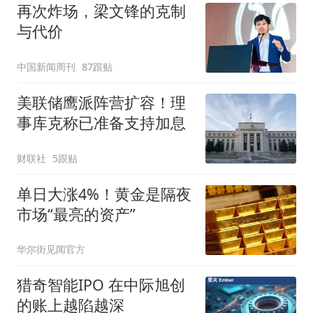
再次炸场，梁文锋的克制
与代价
中国新闻周刊
87跟贴
美联储鹰派阵营扩容！理
事库克称已准备支持加息
财联社
5跟贴
单日大涨4%！黄金是隔夜
市场“最亮的资产”
华尔街见闻官方
猎奇智能IPO 在中际旭创
的账上越陷越深