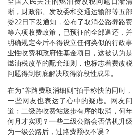
全国人民关注的燃油费改税问题日渐清
如何把百年大党建设得更加坚强有力
晰，财政部、发改委和交通运输部等五部
委22日下发通知，公布了取消公路养路费
一枚俄导弹都没击落 泽连斯基发声
等六项收费政策，已预征的全部退还，并
多专业取消艺考 文化工作者要有文化
明确规定今后不得设立任何类似的行政事
“银行午休1.5小时”留个窗口行不行
业性收费和政府性基金项目，这被认为是
41岁女子为鼓励女儿考上985研究生
燃油税改革的配套细则，也标志着费改税
总书记关心百姓身边这些民生大事
问题得到彻底解决取得阶段性成果。
在为“养路费取消细则”拍手称快的同时，
一些网友也表达了心中的疑虑。网友问
道：二级路收费站逐步有序的取消，何年
何月才实现？一些二级公路会否借机升级
为一级公路后，过路费照收不误？