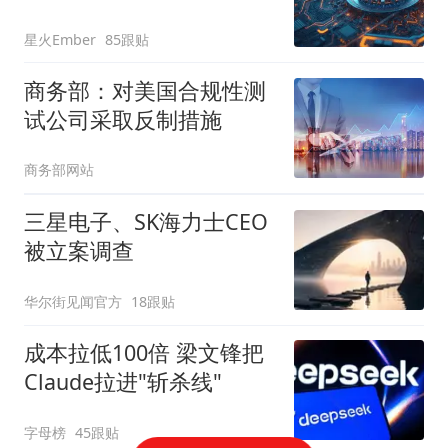
星火Ember
85跟贴
商务部：对美国合规性测
试公司采取反制措施
商务部网站
三星电子、SK海力士CEO
被立案调查
华尔街见闻官方
18跟贴
成本拉低100倍 梁文锋把
Claude拉进"斩杀线"
字母榜
45跟贴