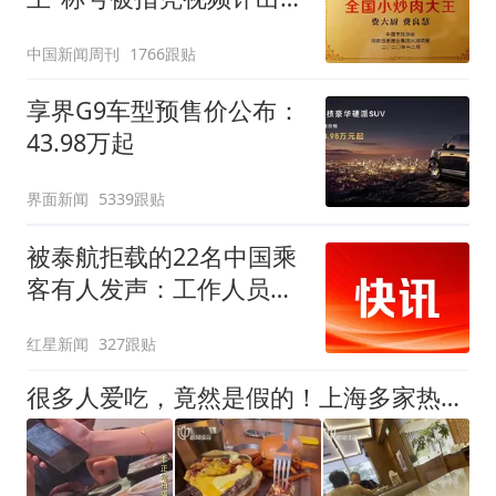
官方回应
中国新闻周刊
1766跟贴
享界G9车型预售价公布：
43.98万起
界面新闻
5339跟贴
被泰航拒载的22名中国乘
客有人发声：工作人员承
诺免费改签，最后却自费
红星新闻
327跟贴
买机票回国
很多人爱吃，竟然是假的！上海多家热门餐饮店被曝光，网友热议