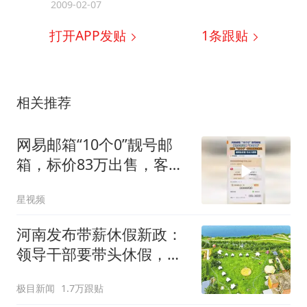
2009-02-07
打开APP发贴
1
条跟贴
相关推荐
网易邮箱“10个0”靓号邮
箱，标价83万出售，客
服：已售出
星视频
河南发布带薪休假新政：
领导干部要带头休假，推
动全员应休尽休、休满休
极目新闻
1.7万跟贴
足；鼓励3-7天弹性长假，