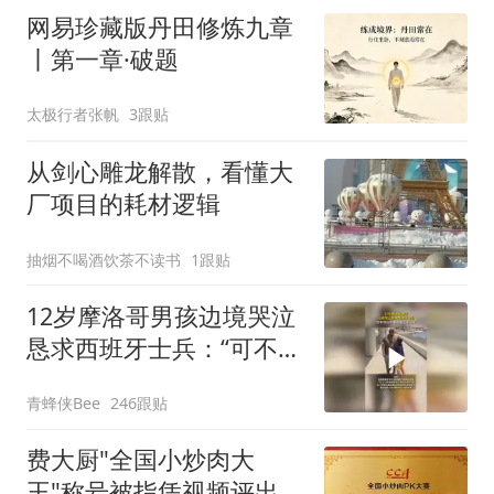
构建“周五半天+周末+年
网易珍藏版丹田修炼九章
假”短途度假模式
丨第一章·破题
太极行者张帆
3跟贴
从剑心雕龙解散，看懂大
厂项目的耗材逻辑
抽烟不喝酒饮茶不读书
1跟贴
12岁摩洛哥男孩边境哭泣
恳求西班牙士兵：“可不可
以不要把我遣返回国”
青蜂侠Bee
246跟贴
费大厨"全国小炒肉大
王"称号被指凭视频评出