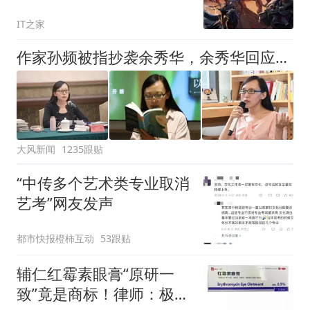
减40GB
IT之家
作家孙频被指抄袭余秀华，余秀华回应：看到了，给老子等着
大风新闻
1235跟贴
“中传多个艺术类专业取消
艺考”网友发声
都市快报橙柿互动
53跟贴
辅仁红霉素眼膏“原研一
致”竟是商标！律师：极易