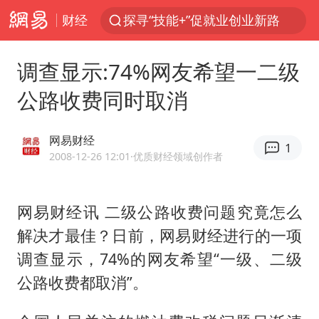
探寻“技能+”促就业创业新路
财经
李亚鹏向地铁吐血女孩捐99999元
调查显示:74%网友希望一二级
被泰航拒载中国乘客：免费改签没兑现
公路收费同时取消
台风白海豚可能在浙江登陆
38岁山东财大教授刘海明逝世
网易财经
1
因凡蒂诺首次公开道歉
2008-12-26 12:01
·优质财经领域创作者
13岁少年白天写作业晚上夜市炒粉
《Monica》填词人黎彼得去世
网易财经讯 二级公路收费问题究竟怎么
FIFA官方支持因凡蒂诺
解决才最佳？日前，网易财经进行的一项
调查显示，74%的网友希望“一级、二级
陕西柞水遭遇暴雨五千余户群众转移
公路收费都取消”。
谷歌首席科学家Jeff Dean离职创业
人贩子“梅姨”真实姓名曝光