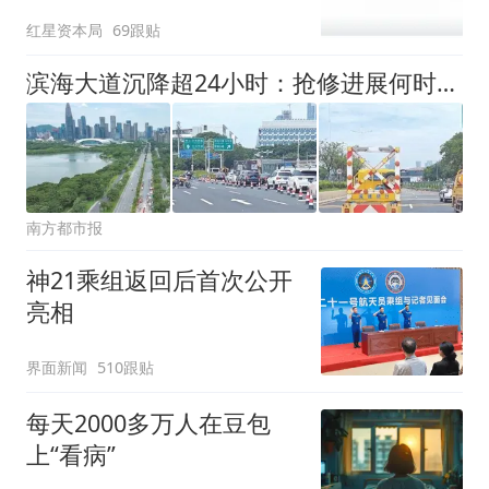
误导消费者，不妥
红星资本局
69跟贴
滨海大道沉降超24小时：抢修进展何时公布？道路拥堵能否化解？
南方都市报
神21乘组返回后首次公开
亮相
界面新闻
510跟贴
每天2000多万人在豆包
上“看病”