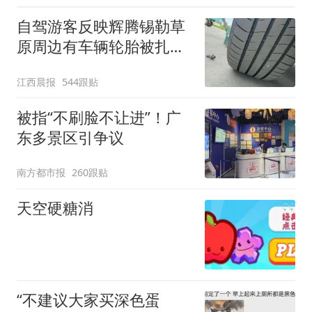
自驾游客反映辉腾锡勒草
原周边有车辆轮胎被扎，
修理店铺换胎价格高达千
江西晨报
544跟贴
元，官方发布情况通报
被指“不刷脸不让进”！广
东多景区引争议
南方都市报
260跟贴
天空硬糖消
“不建议大家买深色蛋