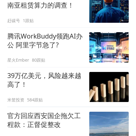
南亚租赁算力的调查！
赶碳号
1跟贴
腾讯WorkBuddy领跑AI办
公 阿里字节急了?
星火Ember
80跟贴
39万亿美元，风险越来越
高了！
米筐投资
584跟贴
官方回应西安国企拖欠工
程款：正督促整改