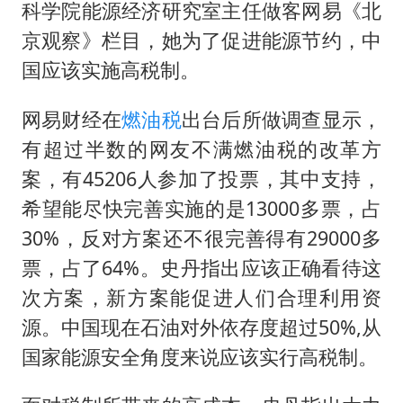
浙江台州《告全体市民书》
科学院能源经济研究室主任做客网易《北
浙江一9岁男孩被海浪卷走仍在搜救中
京观察》栏目，她为了促进能源节约，中
国应该实施高税制。
郑丽文：台湾从来没有“独立”过
网传《披荆斩棘2026》名单
网易财经在
燃油税
出台后所做调查显示，
媒体：“内容由AI生成”不是免责盾牌
有超过半数的网友不满燃油税的改革方
人民的健康、体质、幸福一脉相承
案，有45206人参加了投票，其中支持，
希望能尽快完善实施的是13000多票，占
30%，反对方案还不很完善得有29000多
票，占了64%。史丹指出应该正确看待这
次方案，新方案能促进人们合理利用资
源。中国现在石油对外依存度超过50%,从
国家能源安全角度来说应该实行高税制。