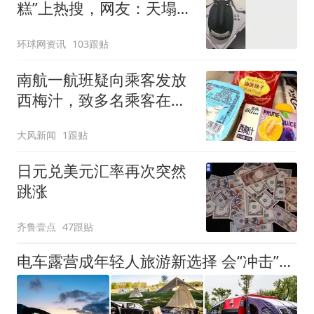
糕”上热搜，网友：天塌
了！
环球网资讯
103跟贴
南航一航班疑向乘客发放
西梅汁，致多名乘客在飞
行途中排队上厕所！乘
大风新闻
1跟贴
客：机上100多人只有2个
厕所；客服回应：并非每
日元兑美元汇率再次突然
架飞机都会发放西梅汁
跳涨
齐鲁壹点
47跟贴
电车露营成年轻人旅游新选择 会“冲击”传统住宿业吗？