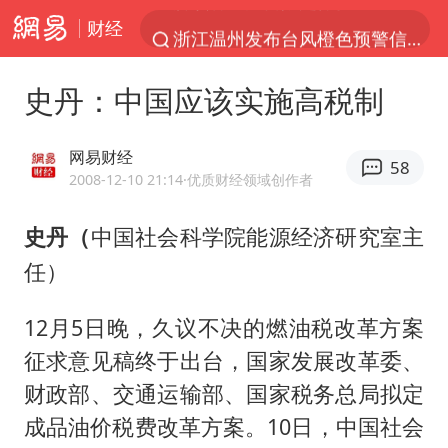
财经
浙江温州发布台风橙色预警信号
富婆带资进组给自己硬加60多场吻戏
史丹：中国应该实施高税制
白海豚将正面袭击贯穿浙江
男童模仿奥特曼从高处跳下致骨折
网易财经
58
金饰克价一夜涨回1300元
2008-12-10 21:14
·优质财经领域创作者
名创优品一次性内裤 颜面尽失
史丹（
中国社会科学院能源经济研究室主
视频丨中国东方电气集团原党组副书记、董事宋致远被查
任）
梁家辉：到内地拍戏不是北上是回归
12月5日晚，久议不决的燃油税改革方案
包文婧：二胎很难一碗水端平
征求意见稿终于出台，国家发展改革委、
香港宏福苑火灾或由烟头引起
财政部、交通运输部、国家税务总局拟定
女主硬加吻戏短剧已下架
成品油价税费改革方案。10日，中国社会