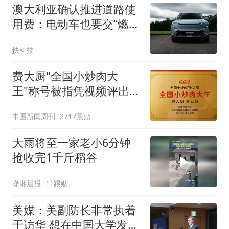
澳大利亚确认推进道路使
用费：电动车也要交“燃油
税”了
快科技
费大厨"全国小炒肉大
王"称号被指凭视频评出
官方回应
中国新闻周刊
2717跟贴
大雨将至一家老小6分钟
抢收完1千斤稻谷
潇湘晨报
11跟贴
美媒：美副防长非常执着
于访华 想在中国大学发表