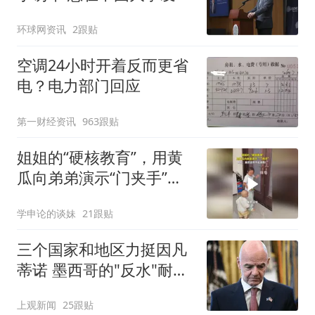
演讲
环球网资讯
2跟贴
空调24小时开着反而更省
电？电力部门回应
第一财经资讯
963跟贴
姐姐的“硬核教育”，用黄
瓜向弟弟演示“门夹手”，
网友：果然言传不如身
学申论的谈妹
21跟贴
教！
三个国家和地区力挺因凡
蒂诺 墨西哥的"反水"耐人
寻味
上观新闻
25跟贴