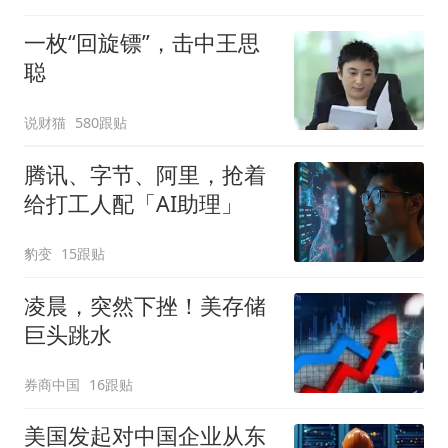
一枚“回旋镖”，击中王思
聪
说财猫
580跟贴
腾讯、字节、阿里，抢着
给打工人配「AI助理」
豹变
15跟贴
凌晨，突然下挫！美存储
巨头跳水
券商中国
16跟贴
美国发起对中国企业从东