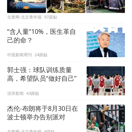
北青网-北京青年报
97跟贴
“含人量”10%，医生革自
己的命？
中国新闻周刊
24跟贴
郭士强：球队训练质量
高，希望队员“做好自己”
澎湃新闻
43跟贴
杰伦-布朗将于8月30日在
波士顿举办告别派对
北青网-北京青年报
9跟贴