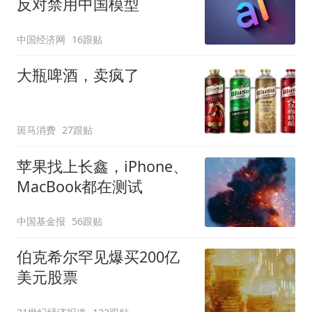
反对禁用中国模型
中国经济网
16跟贴
大瓶啤酒，卖疯了
斑马消费
27跟贴
苹果找上长鑫，iPhone、
MacBook都在测试
中国基金报
56跟贴
伯克希尔罕见爆买200亿
美元股票