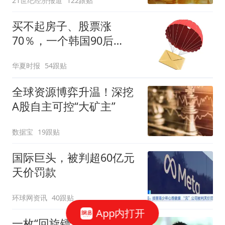
21世纪经济报道
122跟贴
买不起房子、股票涨
70％，一个韩国90后
的“突围”
华夏时报
54跟贴
全球资源博弈升温！深挖
A股自主可控“大矿主”
数据宝
19跟贴
国际巨头，被判超60亿元
天价罚款
环球网资讯
40跟贴
App内打开
一枚“回旋镖”，击中王思