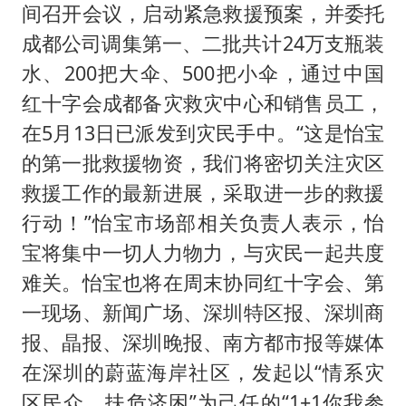
4.2平卫生间补漏注胶花1.55万
间召开会议，启动紧急救援预案，并委托
三预警齐发 11个省份有大到暴雨
成都公司调集第一、二批共计24万支瓶装
“还不如不放假”
水、200把大伞、500把小伞，通过中国
红十字会成都备灾救灾中心和销售员工，
从科技创新看开局起步的时与势
在5月13日已派发到灾民手中。“这是怡宝
的第一批救援物资，我们将密切关注灾区
救援工作的最新进展，采取进一步的救援
行动！”怡宝市场部相关负责人表示，怡
宝将集中一切人力物力，与灾民一起共度
难关。怡宝也将在周末协同红十字会、第
一现场、新闻广场、深圳特区报、深圳商
报、晶报、深圳晚报、南方都市报等媒体
在深圳的蔚蓝海岸社区，发起以“情系灾
区民众、扶危济困”为己任的“1+1你我参