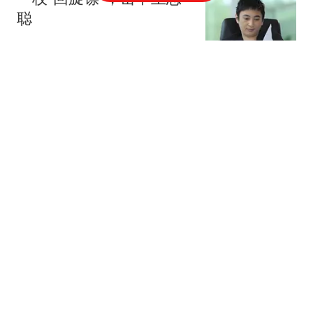
聪
说财猫
1351跟贴
腾讯、字节、阿里，抢着
给打工人配「AI助理」
豹变
52跟贴
凌晨，突然下挫！美存储
巨头跳水
券商中国
83跟贴
美国发起对中国企业从东
南亚租赁算力的调查！