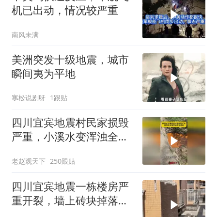
机已出动，情况较严重
南风未满
美洲突发十级地震，城市
瞬间夷为平地
寒松说剧呀
1跟贴
四川宜宾地震村民家损毁
严重，小溪水变浑浊全是
黄泥！
老赵观天下
250跟贴
四川宜宾地震一栋楼房严
重开裂，墙上砖块掉落一
片狼藉！