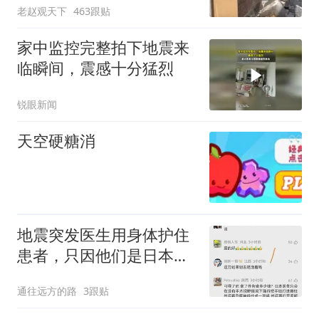
老赵观天下
463跟贴
家中监控完整拍下地震来
临瞬间，震感十分猛烈
锐眼新闻
天空硬糖消
地震突发医生用身体护住
患者，只因他们是日本人
就该挖苦吗
通往远方的路
3跟贴