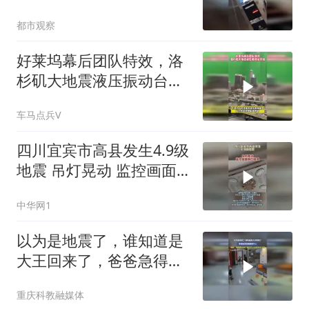
敢想像她该有多害怕
都市观察
好莱坞幕后团队特效，洛
杉矶大地震液压振动台实
拍
车马点兵V
四川宜宾市高县发生4.9级
地震 吊灯晃动 监控画面
剧烈摇晃 亲历网友说“被
中华网1
摇醒”
以为是地震了，谁知道是
大王回来了，爸爸急得拖
鞋都穿不上，网友：视频
重庆科教融媒体
放出来了估计仨人已经伏