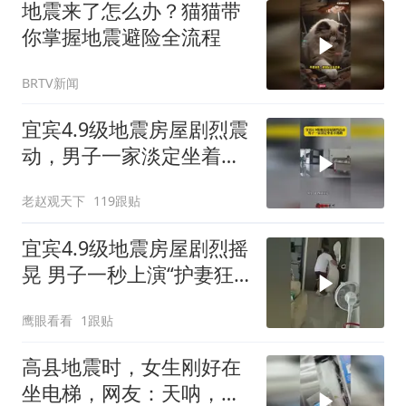
地震来了怎么办？猫猫带
你掌握地震避险全流程
BRTV新闻
宜宾4.9级地震房屋剧烈震
动，男子一家淡定坐着不
逃跑！
老赵观天下
119跟贴
宜宾4.9级地震房屋剧烈摇
晃 男子一秒上演“护妻狂
魔”
鹰眼看看
1跟贴
高县地震时，女生刚好在
坐电梯，网友：天呐，不