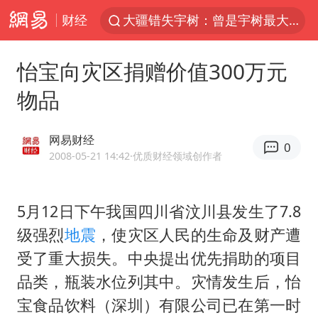
财经
路虎卫士110 HSE限时降价
我国发现稀散金属独立新矿物——乌斯河锗矿
怡宝向灾区捐赠价值300万元
上海鼓励居家办公
物品
马云现身新疆巴音布鲁克草原
部分银行上调存款利率
网易财经
0
新疆生产建设兵团生态环境局原局长被查
2008-05-21 14:42
·优质财经领域创作者
朱一龙的鼻子怎么了
5月12日下午我国四川省汶川县发生了7.8
费大厨口号更改 不再宣传小炒肉大王
级强烈
地震
，使灾区人民的生命及财产遭
周星驰妈妈现身香港首映礼
受了重大损失。中央提出优先捐助的项目
上海地铁4条线路全线停运
品类，瓶装水位列其中。灾情发生后，怡
5万小车卖不动 微型代步车集体遇冷
宝食品饮料（深圳）有限公司已在第一时