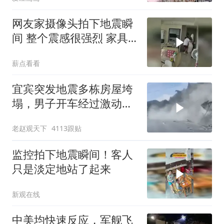
网友家摄像头拍下地震瞬
间 整个震感很强烈 家具
都在跟着震动
薪点看看
宜宾突发地震多栋房屋垮
塌，男子开车经过激动
飙“国粹”
老赵观天下
4113跟贴
监控拍下地震瞬间！客人
只是淡定地站了起来
新观在线
中美均快速反应，军舰飞