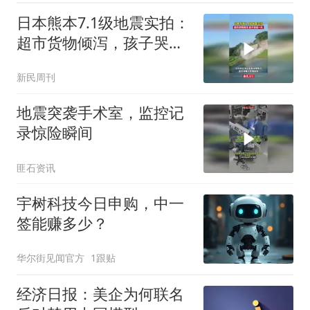
法了吧
日本熊本7.1级地震实拍：
超市货物倾泻，孩子哭成
一片
新民周刊
地震突袭手术室，监控记
录惊险瞬间
匪石资讯
宇树科技今日申购，中一
签能赚多少？
华尔街见闻官方
1跟贴
经济日报：美企为何联名