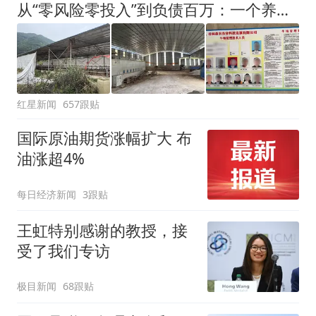
从“零风险零投入”到负债百万：一个养牛项目崩盘后，谁该为农户的贷款买单丨红星调查
红星新闻
657跟贴
国际原油期货涨幅扩大 布
油涨超4%
每日经济新闻
3跟贴
王虹特别感谢的教授，接
受了我们专访
极目新闻
68跟贴