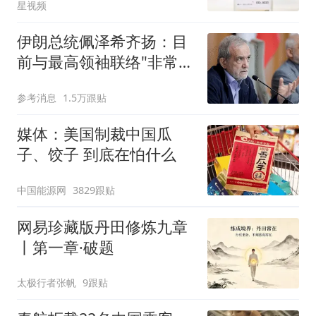
星视频
伊朗总统佩泽希齐扬：目
前与最高领袖联络"非常困
难"
参考消息
1.5万跟贴
媒体：美国制裁中国瓜
子、饺子 到底在怕什么
中国能源网
3829跟贴
网易珍藏版丹田修炼九章
丨第一章·破题
太极行者张帆
9跟贴