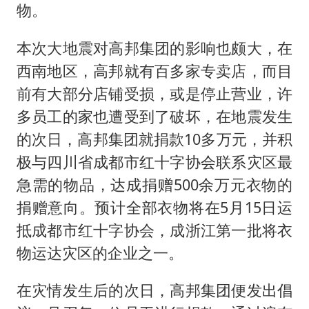
五粮液渠道价一箱上涨近百元
物。
法国下周开始禁止未经同意的电话营销
本次大地震对高邦集团的影响也颇大，在
泰国一女公务员妆容引争议 本人回应
西南地区，高邦就有百多家专卖店，而目
80后女柜员逆袭成4200亿银行副行长
前有大部分店铺受损，或是停止营业，许
女子利用漏洞0元薅走3000多件家电
多员工的家也遭受到了破坏，在地震发生
24小时不关空调 电费会更低吗
的次日，高邦集团就捐款10多万元，并积
奋进开新局 实干挑大梁
极与四川省成都市红十字协会联系灾区最
急需的物品，达成捐赠500余万元衣物的
捐赠意向。预计全部衣物将在
5月15日运
抵成都市红十字协会，成浙江第一批将衣
物运达灾区的企业之一。
在灾情发生后的次日，高邦集团便发出倡