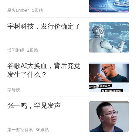
星火Ember
5跟贴
宇树科技，发行价确定了
博闻财经
2跟贴
谷歌AI大换血，背后究竟
发生了什么？
字母榜
张一鸣，罕见发声
第一财经资讯
36跟贴