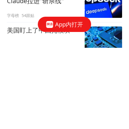
Claude拉进"斩杀线"
字母榜
54跟贴
App内打开
美国盯上了中国光模块
观察者网
37跟贴
国家邮政局依法对申通快
递有限公司立案调查
国家邮政局网站
50跟贴
存储"跌过头"了吗？三星
电子"定价相当于没有AI"
华尔街见闻官方
6跟贴