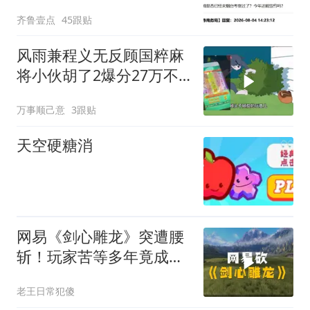
齐鲁壹点
45跟贴
风雨兼程义无反顾国粹麻
将小伙胡了2爆分27万不
想认命就去拼命
万事顺己意
3跟贴
天空硬糖消
网易《剑心雕龙》突遭腰
斩！玩家苦等多年竟成
空？
老王日常犯傻