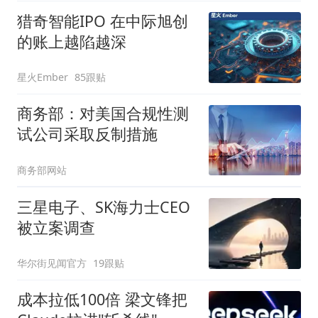
猎奇智能IPO 在中际旭创
的账上越陷越深
星火Ember
85跟贴
商务部：对美国合规性测
试公司采取反制措施
商务部网站
三星电子、SK海力士CEO
被立案调查
华尔街见闻官方
19跟贴
成本拉低100倍 梁文锋把