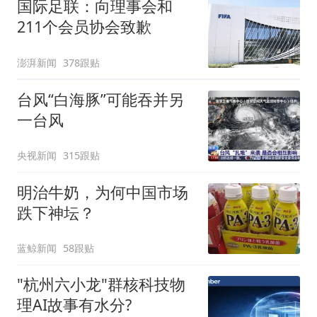
国际足联：向理事会和
211个会员协会致歉
澎湃新闻
378跟贴
台风“白海豚”可能吞并另
一台风
央视新闻
315跟贴
明治牛奶，为何中国市场
跌下神坛？
蓝鲸新闻
58跟贴
"杭州六小龙"群核科技物
理AI故事有水分?