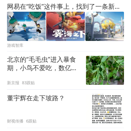
网易在“吃饭”这件事上，找到了一条新赛道
游戏智库
北京的“毛毛虫”进入暴食
期，小鸟不爱吃，数亿头
小蜂迎战
新京报
83跟贴
董宇辉在走下坡路？
财视传播
6跟贴