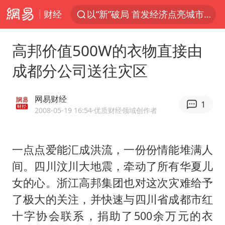
财经
以“新”破局 首发经济点亮城市消费活力
台风白海豚进入48小时警戒线
高邦价值500W的衣物直接由
中方回应是否在太平洋海底开采稀土
成都分公司送往灾区
台风白海豚影响中国已成定局
佛得角门将亮相智利俱乐部主场
网易财经
1
看守所辅警收受10万获刑1年
2008-05-19 16:54
·优质财经领域创作者
多地要求领导干部带头休假
一点点爱能汇成洪流，一份份情能堆满人
U17国足1分钟轰2球
间。四川汶川大地震，牵动了所有华夏儿
宇树科技发行价格150.80元/股
女的心。浙江高邦集团也对这次灾难给予
今年已有4位周星驰电影配角去世
了极大的关注，并快速与四川省成都市红
哪吒汽车南宁工厂设备降价20%拍卖
十字协会联系，捐助了500余万元的衣