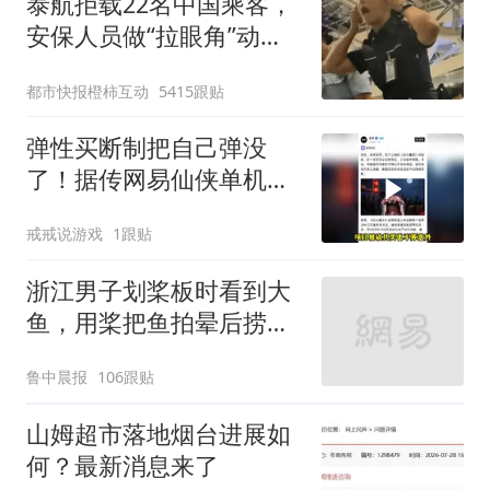
泰航拒载22名中国乘客，
安保人员做“拉眼角”动
作，泰国机场最新回应：
都市快报橙柿互动
5415跟贴
拒绝登机决定由航司作
出；亲历者：曾承诺免费
弹性买断制把自己弹没
改签但没兑现
了！据传网易仙侠单机剑
心雕龙项目组解散
戒戒说游戏
1跟贴
浙江男子划桨板时看到大
鱼，用桨把鱼拍晕后捞
起；当事人：鱼重7斤6
鲁中晨报
106跟贴
两，做成红烧辣子鱼块，
味道很好
山姆超市落地烟台进展如
何？最新消息来了